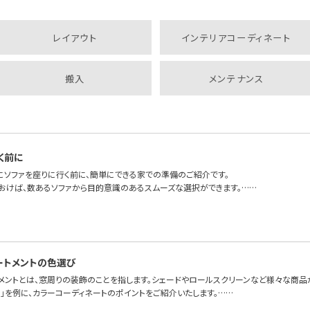
レイアウト
インテリアコーディネート
搬入
メンテナンス
く前に
にソファを座りに行く前に、簡単にできる家での準備のご紹介です。
おけば、数あるソファから目的意識のあるスムーズな選択ができます。……
ートメントの色選び
トメントとは、窓周りの装飾のことを指します。シェードやロールスクリーンなど様々な商品
」を例に、カラーコーディネートのポイントをご紹介いたします。……