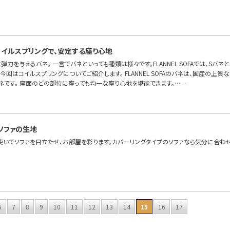
イルスプリングで、安定する座り心地
弾力を与えるバネ。 一言でバネといっても種類は様々です。FLANNEL SOFAでは、Sバ
今回はコイルスプリングについてご紹介します。 FLANNEL SOFAのバネは、国産の上
ネです。 座面のどの部位に座っても均一な座り心地を堪能できます。……
ソファの生地
使いでソファを目立たせ、お部屋を彩ります。カバーリングタイプのソファなら気分に合わ
6
7
8
9
10
11
12
13
14
15
16
17