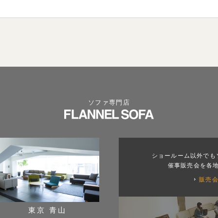
ソファ専門店
ショールーム以外でも
催事販売会を各
販売
東京 青山