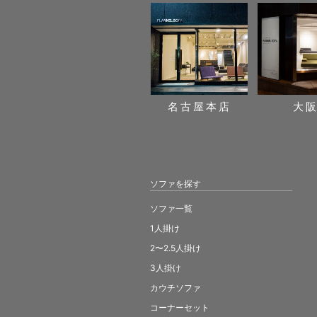
名古屋本店
大
ソファを探す
ソファ一覧
1人掛け
2〜2.5人掛け
3人掛け
カウチソファ
コーナーセット