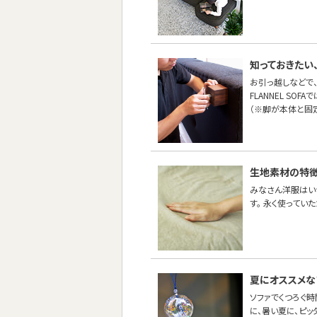
知っておきたい
お引っ越しなどで
FLANNEL SO
（※脚が本体と固
生地素材の特徴
みなさん洋服はい
す。 永く使ってい
夏にオススメな
ソファでくつろぐ
に、暑い夏に、ピッ