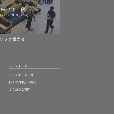
開催/仙台
ri) ・ 9.6(sun)
ソファ販売会
メンテナンス
メンテナンス一覧
日々のお手入れ方法
よくあるご質問