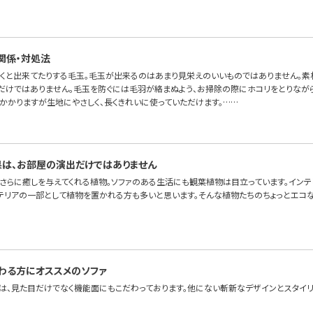
関係・対処法
くと出来てたりする毛玉。毛玉が出来るのはあまり見栄えのいいものではありません。素
だけではありません。毛玉を防ぐには毛羽が絡まぬよう、お掃除の際にホコリをとりながら
間かかりますが生地にやさしく、長くきれいに使っていただけます。……
は、お部屋の演出だけではありません
、さらに癒しを与えてくれる植物。ソファのある生活にも観葉植物は目立っています。インテ
テリアの一部として植物を置かれる方も多いと思います。そんな植物たちのちょっとエコな
わる方にオススメのソファ
は、見た目だけでなく機能面にもこだわっております。他にない斬新なデザインとスタイリ