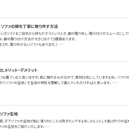
、ソファの脚を丁寧に取り外す方法
、いざソファをご自宅から持ちだそうというとき、脚の取り外し・取り付けがスムーズにして
FAでは、脚の取り付け方法が大きく分けて2種類あります。
定され、取り外せないソファもあります。）……
とメリット・デメリット
つも着ていると思いますが、肌に触れるものなので、素材は気にしていますよね。 ソファ
ただくソファの生地こそ生地の特性を理解して選んでいただければと思います。 ……
ソファ生地
時間、汗でソファの生地が肌に張り付くことは防ぎたいですよね。さらっとした肌ざわりの生
タリの生地をご紹介いたします。……