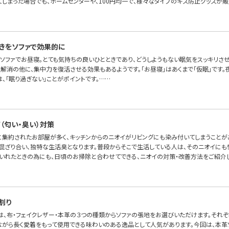
てしまった場合でも、ホームセンターや、100円均一で、様々なタイプのキズ防止グッズが販
きをソファで効果的に
ソファでお昼寝。とても気持ちの良いひとときであり、どうしようもない眠気をスッキリさ
解消の他に、集中力を復活させる効果もあるようです。「お昼寝」はあくまで「仮眠」です。
、「眠り過ぎない」ことがポイントです。……
（匂い・臭い）対策
室に集約されたお部屋が多く、キッチンからのニオイがリビングにも染み付いてしまうことが
混ざり合い、独特な生活臭となります。普段からそこで生活している人は、そのニオイにも
いれたときの為にも、日頃のお掃除と合わせてできる、ニオイの対策・改善方法をご紹介し
割り
OFAでは、布・フェイクレザー・本革の３つの種類からソファの張地をお選びいただけます。そ
ながら長く愛着をもって使用できる味わいのある逸品として人気があります。今回は、本革