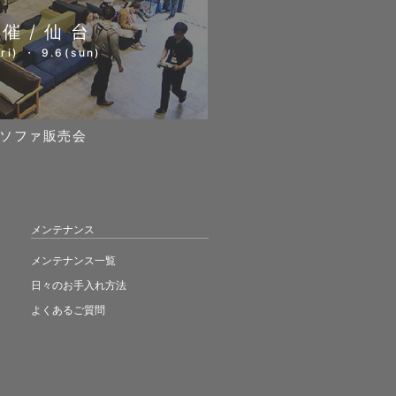
開催/仙台
ri) ・ 9.6(sun)
ソファ販売会
メンテナンス
メンテナンス一覧
日々のお手入れ方法
よくあるご質問