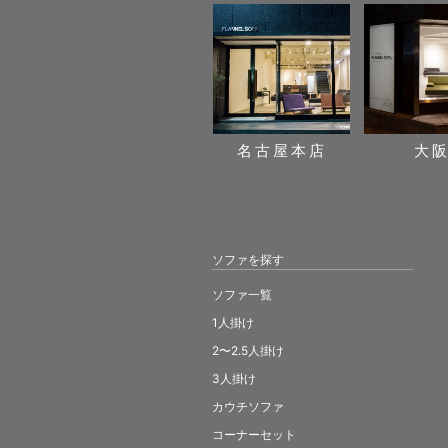
名古屋本店
大
ソファを探す
ソファ一覧
1人掛け
2〜2.5人掛け
3人掛け
カウチソファ
コーナーセット