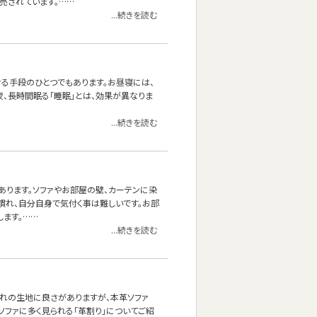
売されています。……
...続きを読む
せる手段のひとつでもあります。お昼寝には、
夜、長時間眠る「睡眠」とは、効果が異なりま
...続きを読む
あります。ソファやお部屋の壁、カーテンに染
慣れ、自分自身で気付く事は難しいです。お部
ます。……
...続きを読む
れぞれの生地に良さがありますが、本革ソファ
ソファに多く見られる「革割り」についてご紹