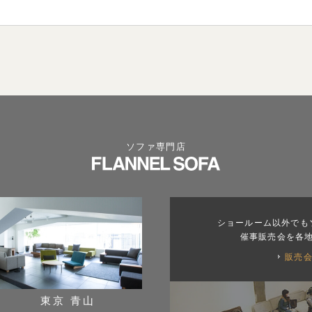
ソファ専門店
ショールーム以外でも
催事販売会を各
販売
東京 青山