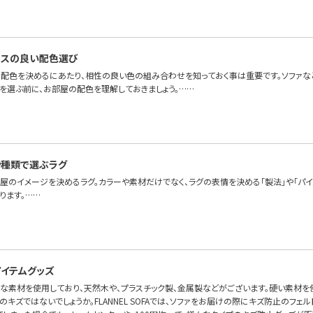
ンスの良い配色選び
配色を決めるにあたり、相性の良い色の組み合わせを知っておく事は重要です。ソファな
色を選ぶ前に、お部屋の配色を理解しておきましょう。……
や種類で選ぶラグ
部屋のイメージを決めるラグ。カラーや素材だけでなく、ラグの表情を決める「製法」や「パ
ります。……
イテムグッズ
々な素材を使用しており、天然木や、プラスチック製、金属製などがございます。硬い素材を
キズではないでしょうか。FLANNEL SOFAでは、ソファをお届けの際にキズ防止のフェ