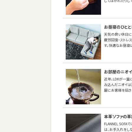
してはがれたりし
お昼寝のひとと
天気の良い休日に
疲労回復・ストレス
す。快適なお昼寝は
お部屋のニオイ
近年、LDKが一
み込んだニオイは
屋にお客様を招き
本革ソファの革
FLANNEL S
は、お手入れをし