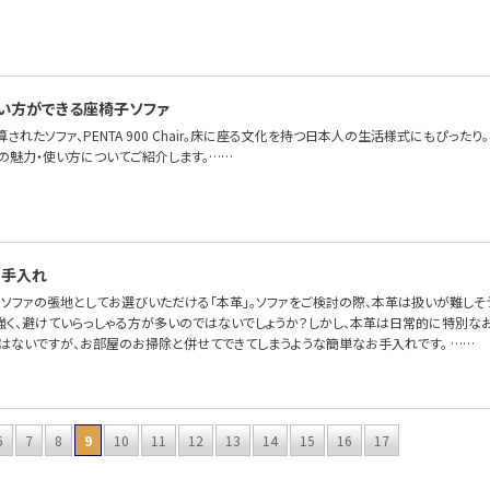
…
い方ができる座椅子ソファ
算されたソファ、PENTA 900 Chair。床に座る文化を持つ日本人の生活様式にもぴっ
Chairの魅力・使い方についてご紹介します。……
お手入れ
OFAで、ソファの張地としてお選びいただける「本革」。ソファをご検討の際、本革は扱いが難
強く、避けていらっしゃる方が多いのではないでしょうか？しかし、本革は日常的に特別なお
とはないですが、お部屋のお掃除と併せてできてしまうような簡単なお手入れです。 ……
6
7
8
9
10
11
12
13
14
15
16
17