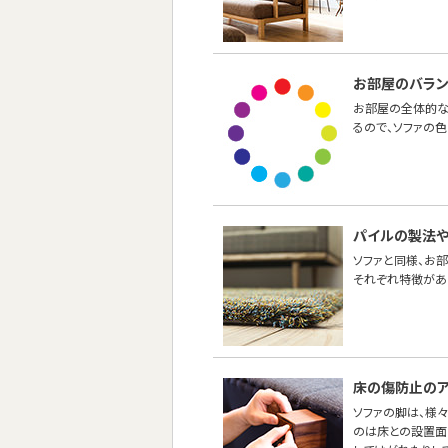
お部屋のバラ
お部屋の全体的な
るので、ソファの
パイルの製法
ソファと同様、お
それぞれ特徴があ
床の傷防止のア
ソファの脚は、様
のは床との設置面の