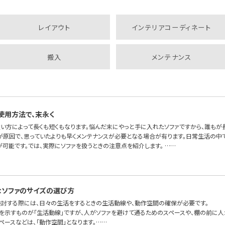
レイアウト
インテリアコーディネート
搬入
メンテナンス
使用方法で、末永く
扱い方によって長くも短くもなります。悩んだ末にやっと手に入れたソファですから、誰もが
が原因で、思っていたよりも早くメンテナンスが必要となる場合が有ります。日常生活の中で
が可能です。では、実際にソファを扱うときの注意点を紹介します。 ……
ソファのサイズの選び方
検討する際には、日々の生活をするときの生活動線や、動作空間の確保が必要です。
を示すものが「生活動線」ですが、人がソファを避けて通るためのスペースや、棚の前に人
ペースなどは、「動作空間」となります。……