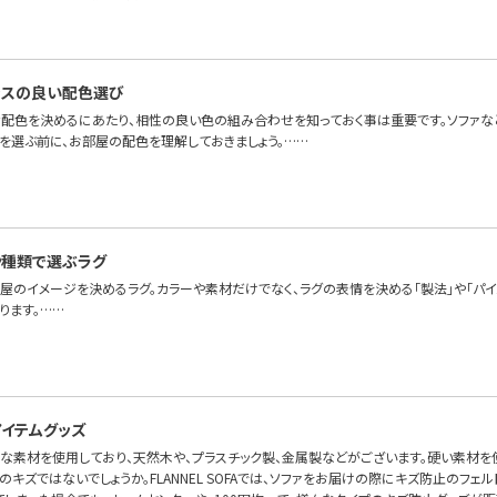
ンスの良い配色選び
配色を決めるにあたり、相性の良い色の組み合わせを知っておく事は重要です。ソファな
色を選ぶ前に、お部屋の配色を理解しておきましょう。……
や種類で選ぶラグ
部屋のイメージを決めるラグ。カラーや素材だけでなく、ラグの表情を決める「製法」や「パ
ります。……
イテムグッズ
々な素材を使用しており、天然木や、プラスチック製、金属製などがございます。硬い素材を
キズではないでしょうか。FLANNEL SOFAでは、ソファをお届けの際にキズ防止のフェ