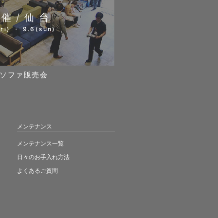
開催/仙台
ri) ・ 9.6(sun)
ソファ販売会
メンテナンス
メンテナンス一覧
日々のお手入れ方法
よくあるご質問