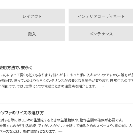
レイアウト
インテリアコーディネート
搬入
メンテナンス
使用方法で、末永く
扱い方によって長くも短くもなります。悩んだ末にやっと手に入れたソファですから、誰もが
が原因で、思っていたよりも早くメンテナンスが必要となる場合が有ります。日常生活の中で
が可能です。では、実際にソファを扱うときの注意点を紹介します。 ……
ソファのサイズの選び方
検討する際には、日々の生活をするときの生活動線や、動作空間の確保が必要です。
を示すものが「生活動線」ですが、人がソファを避けて通るためのスペースや、棚の前に人
ペースなどは、「動作空間」となります。……