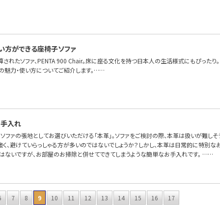
…
い方ができる座椅子ソファ
算されたソファ、PENTA 900 Chair。床に座る文化を持つ日本人の生活様式にもぴっ
Chairの魅力・使い方についてご紹介します。……
お手入れ
OFAで、ソファの張地としてお選びいただける「本革」。ソファをご検討の際、本革は扱いが難
強く、避けていらっしゃる方が多いのではないでしょうか？しかし、本革は日常的に特別なお
とはないですが、お部屋のお掃除と併せてできてしまうような簡単なお手入れです。 ……
6
7
8
9
10
11
12
13
14
15
16
17