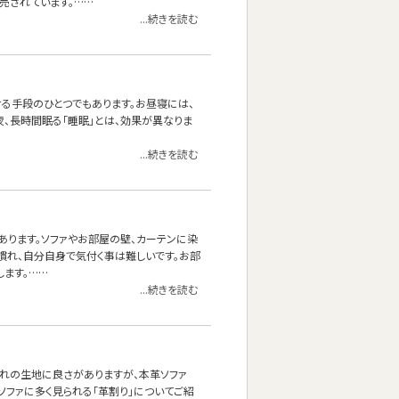
売されています。……
...続きを読む
せる手段のひとつでもあります。お昼寝には、
夜、長時間眠る「睡眠」とは、効果が異なりま
...続きを読む
あります。ソファやお部屋の壁、カーテンに染
慣れ、自分自身で気付く事は難しいです。お部
ます。……
...続きを読む
れぞれの生地に良さがありますが、本革ソファ
ソファに多く見られる「革割り」についてご紹