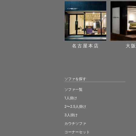
名古屋本店
大
ソファを探す
ソファ一覧
1人掛け
2〜2.5人掛け
3人掛け
カウチソファ
コーナーセット