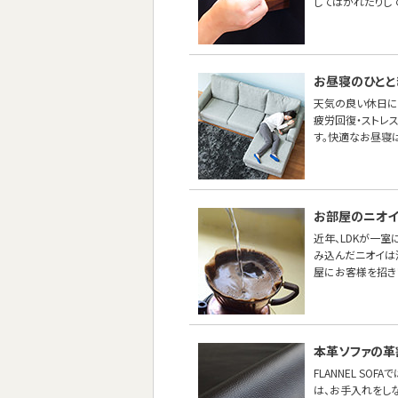
してはがれたりし
お昼寝のひとと
天気の良い休日に
疲労回復・ストレス
す。快適なお昼寝は
お部屋のニオイ
近年、LDKが一
み込んだニオイは
屋にお客様を招き
本革ソファの革
FLANNEL S
は、お手入れをし