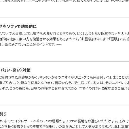
てしまった場合でも、ホームセンターや、100円均一で、様々なタイプのキズ防止グッズが販
きをソファで効果的に
ソファでお昼寝。とても気持ちの良いひとときであり、どうしようもない眠気をスッキリさ
解消の他に、集中力を復活させる効果もあるようです。「お昼寝」はあくまで「仮眠」です。
、「眠り過ぎない」ことがポイントです。……
（匂い・臭い）対策
室に集約されたお部屋が多く、キッチンからのニオイがリビングにも染み付いてしまうことが
混ざり合い、独特な生活臭となります。普段からそこで生活している人は、そのニオイにも
いれたときの為にも、日頃のお掃除と合わせてできる、ニオイの対策・改善方法をご紹介し
割り
OFAでは、布・フェイクレザー・本革の３つの種類からソファの張地をお選びいただけます。そ
ながら長く愛着をもって使用できる味わいのある逸品として人気があります。今回は、本革