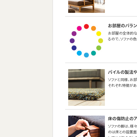
お部屋のバラ
お部屋の全体的な
るので、ソファの
パイルの製法
ソファと同様、お
それぞれ特徴があ
床の傷防止のア
ソファの脚は、様
のは床との設置面の