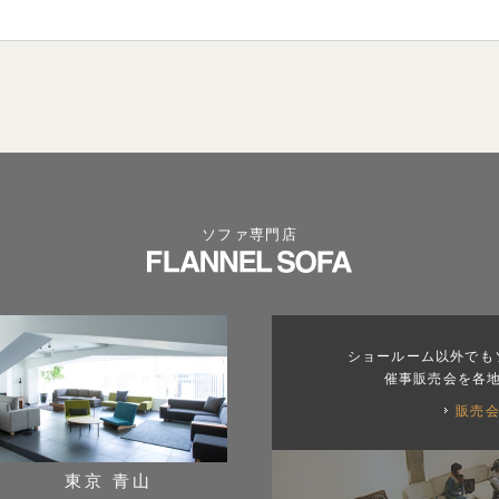
ソファ専門店
ショールーム以外でも
催事販売会を各
販売
東京 青山