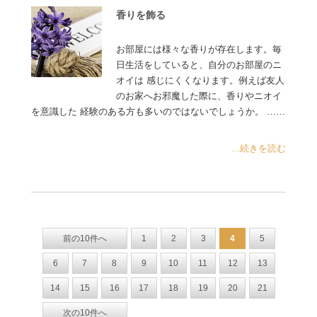
香りを飾る
お部屋には様々な香りが存在します。毎
日生活をしていると、自分のお部屋のニ
オイは 感じにくくなります。例えば友人
のお家へお邪魔した際に、香りやニオイ
を意識した 経験のある方も多いのではないでしょうか。 ……
...続きを読む
前の10件へ
1
2
3
4
5
6
7
8
9
10
11
12
13
14
15
16
17
18
19
20
21
次の10件へ