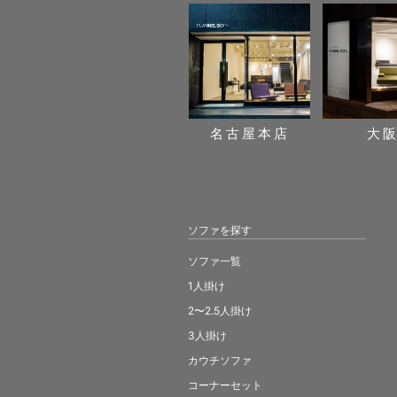
名古屋本店
大
ソファを探す
ソファ一覧
1人掛け
2〜2.5人掛け
3人掛け
カウチソファ
コーナーセット