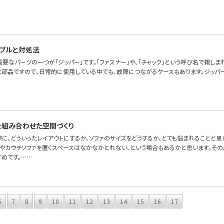
ブルと対処法
要なパーツの一つが「ジッパー」です。「ファスナー」や、「チャック」という呼び名で親しま
な部品ですので、日常的に使用している中でも、故障につながるケースもあります。ジッパ
を組み合わせた空間づくり
際に、どういったレイアウトにするか、ソファのサイズをどうするか、とても悩まれることと
ァやカウチソファを置くスペースはなかなかとれない、という場合もあるかと思います。その
すめです。……
6
7
8
9
10
11
12
13
14
15
16
17