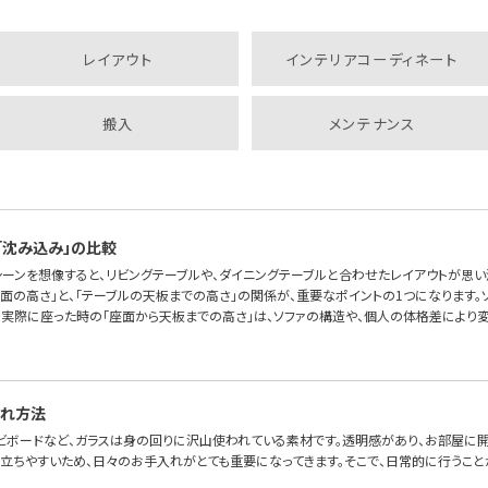
レイアウト
インテリアコーディネート
搬入
メンテナンス
「沈み込み」の比較
シーンを想像すると、リビングテーブルや、ダイニングテーブルと合わせたレイアウトが思い
座面の高さ」と、「テーブルの天板までの高さ」の関係が、重要なポイントの1つになります。
、実際に座った時の「座面から天板までの高さ」は、ソファの構造や、個人の体格差により変
入れ方法
レビボードなど、ガラスは身の回りに沢山使われている素材です。透明感があり、お部屋に開
立ちやすいため、日々のお手入れがとても重要になってきます。そこで、日常的に行うこ