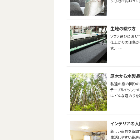
り心地が変わって
生地の織り方
ソファ選びにおい
仕上がりの印象が
す。……
原木から木製
私達の身の回りの
テーブルやソファ
はどんな道のりを
インテリアの人
新しい家具を新調
生活しやすい最適