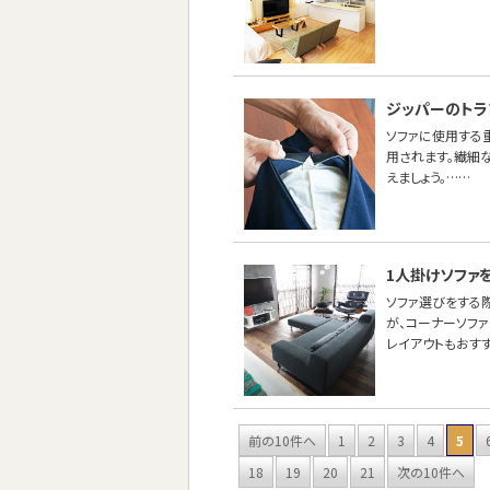
ジッパーのトラ
ソファに使用する重
用されます。繊細
えましょう。……
1人掛けソファ
ソファ選びをする
が、コーナーソフ
レイアウトもおす
前の10件へ
1
2
3
4
5
18
19
20
21
次の10件へ