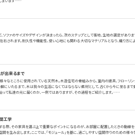
しまいます……
て、ソファのサイズやデザインが決まったら、次のステップとして張地、生地の選定があります
左右されます。耐久性や機能性、使い心地にも関わる大切なマテリアルとなり、織り方に
品が出来るまで
様々なところに使用されている天然木。木造住宅の骨組みから、室内の建具、フローリン
の脚にいたるまで、木は我々の生活になくてはならない素材として、古くから今に至るまで
辿って私達の元に届くのか、一例ではありますが、その過程をご紹介します。……
間工学
する際、その家具を選ぶ上で重要なポイントになるのが、お部屋に配置したときの動線を
空間を生み出します。ここでは、「モジュール」を基に、過ごしやすい空間作りのための様々