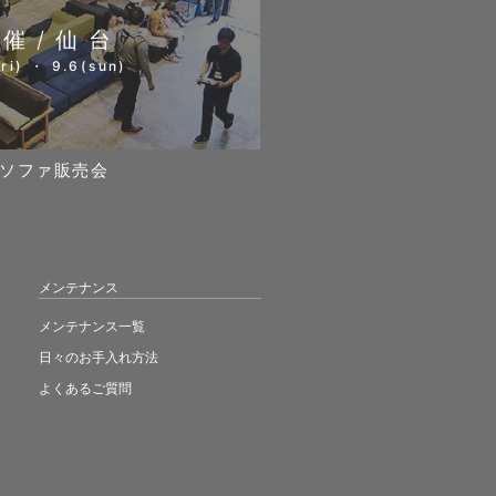
開催/仙台
ri) ・ 9.6(sun)
ソファ販売会
メンテナンス
メンテナンス一覧
日々のお手入れ方法
よくあるご質問