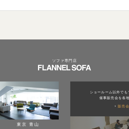
ソファ専門店
ショールーム以外でも
催事販売会を各
販売
東京 青山