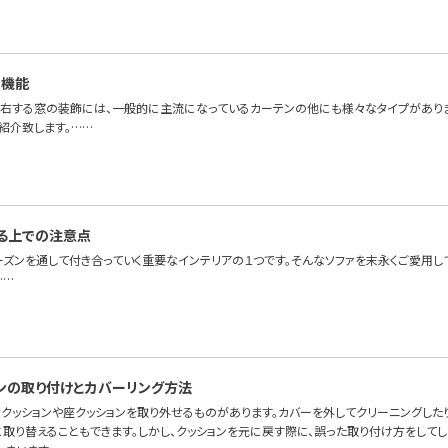
と機能
右する窓の装飾には、一般的に主流になっているカーテンの他にも様々なタイプがあり
紹介致します。……
る上での注意点
ーズンを通して付き合っていく重要なインテリアの１つです。そんなソファを末永くご愛用し
……
ンの取り付けとカバーリング方法
背クッションや座クッションを取り外せるものがあります。カバーを外してクリーニングした
取り替えることもできます。しかし、クッションを元に戻す際に、誤った取り付け方をしてし