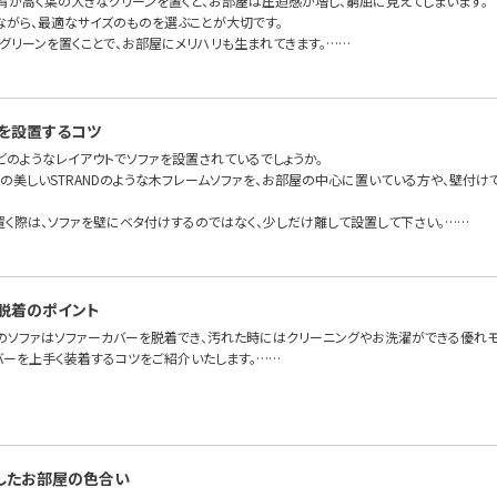
背が高く葉の大きなグリーンを置くと、お部屋は圧迫感が増し、窮屈に見えてしまいます。
ながら、最適なサイズのものを選ぶことが大切です。
グリーンを置くことで、お部屋にメリハリも生まれてきます。……
を設置するコツ
どのようなレイアウトでソファを設置されているでしょうか。
面の美しいSTRANDのような木フレームソファを、お部屋の中心に置いている方や、壁付
置く際は、ソファを壁にベタ付けするのではなく、少しだけ離して設置して下さい。……
脱着のポイント
のソファはソファーカバーを脱着でき、汚れた時にはクリーニングやお洗濯ができる優れモ
バーを上手く装着するコツをご紹介いたします。……
したお部屋の色合い