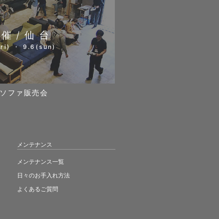
開催/仙台
ri) ・ 9.6(sun)
ソファ販売会
メンテナンス
メンテナンス一覧
日々のお手入れ方法
よくあるご質問