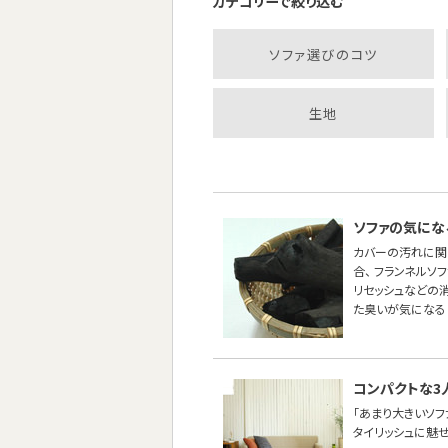
カテゴリーで絞り込む
ソファ選びのコツ
生地
ソファの気にな
カバーの汚れに関
合、 フランネル
リセッシュなどの
た臭いが気になる
コンパクトな3
「あまり大きいソ
タイリッシュに魅せた