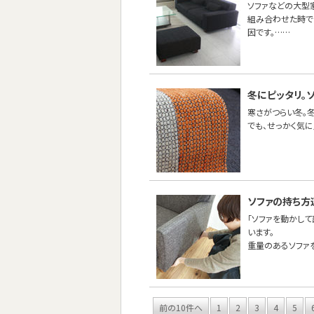
ソファなどの大型
組み合わせた時で
因です。……
冬にピッタリ。
寒さがつらい冬。
でも、せっかく気
ソファの持ち方
「ソファを動かし
います。
重量のあるソファ
前の10件へ
1
2
3
4
5