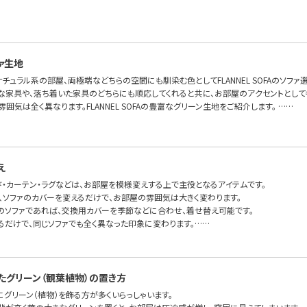
ァ生地
チュラル系の部屋、両極端などちらの空間にも馴染む色としてFLANNEL SOFAのソフ
な家具や、落ち着いた家具のどちらにも順応してくれると共に、お部屋のアクセントとして
雰囲気は全く異なります。FLANNEL SOFAの豊富なグリーン生地をご紹介します。 ……
え
ド・カーテン・ラグなどは、お部屋を模様変えする上で主役となるアイテムです。
で、ソファのカバーを変えるだけで、お部屋の雰囲気は大きく変わります。
のソファであれば、交換用カバーを季節などに合わせ、着せ替え可能です。
るだけで、同じソファでも全く異なった印象に変わります。……
たグリーン（観葉植物）の置き方
グリーン（植物）を飾る方が多くいらっしゃいます。