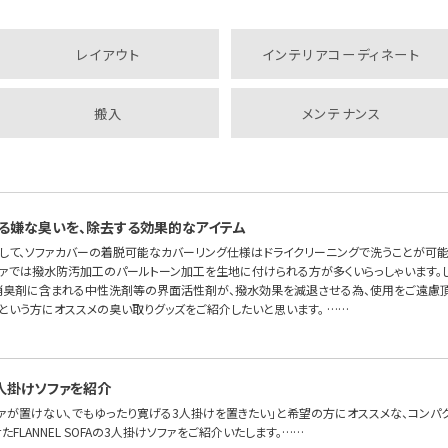
レイアウト
インテリアコーディネート
搬入
メンテナンス
る嫌な臭いを、除去する効果的なアイテム
して、ソファカバーの着脱可能なカバーリング仕様はドライクリーニングで洗うことが可
ソファでは撥水防汚加工のパールトーン加工を生地に付けられる方が多くいらっしゃいます。
消臭剤に含まれる中性洗剤等の界面活性剤が、撥水効果を減退させる為、使用をご遠慮頂
という方にオススメの臭い取りグッズをご紹介したいと思います。 ……
人掛けソファを紹介
ファが置けない、でもゆったり寛げる3人掛けを置きたい」と希望の方にオススメな、コンパ
FLANNEL SOFAの3人掛けソファをご紹介いたします。……