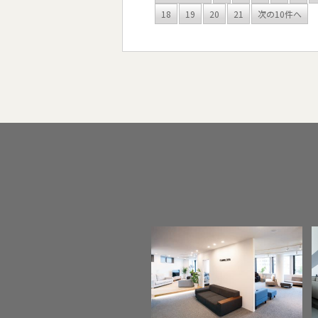
18
19
20
21
次の10件へ