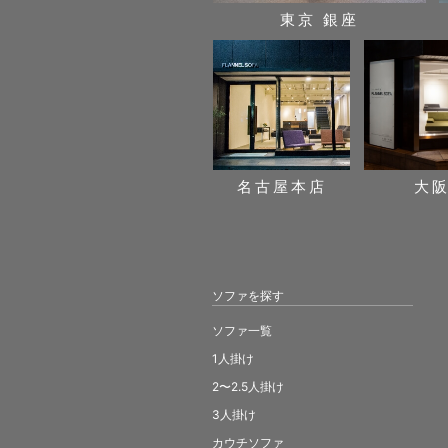
東京 銀座
名古屋本店
大
ソファを探す
ソファ一覧
1人掛け
2〜2.5人掛け
3人掛け
カウチソファ