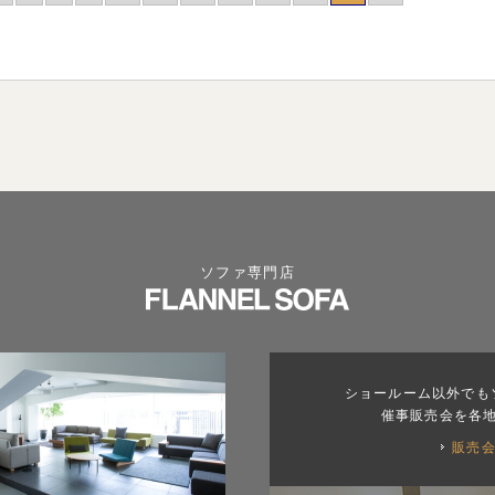
ソファ専門店
ショールーム以外でも
催事販売会を各
販売