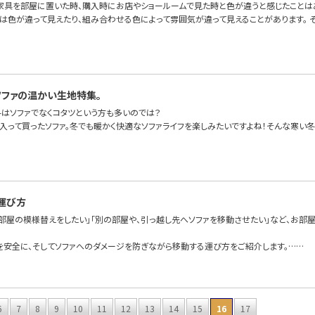
家具を部屋に置いた時、購入時にお店やショールームで見た時と色が違うと感じたことは
は色が違って見えたり、組み合わせる色によって雰囲気が違って見えることがあります。 
ソファの温かい生地特集。
冬はソファでなくコタツという方も多いのでは？
に入って買ったソファ。冬でも暖かく快適なソファライフを楽しみたいですよね！そんな寒い冬
運び方
て部屋の模様替えをしたい」「別の部屋や、引っ越し先へソファを移動させたい」など、お部
を安全に、そしてソファへのダメージを防ぎながら移動する運び方をご紹介します。……
6
7
8
9
10
11
12
13
14
15
16
17