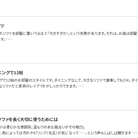
ツ
たソファを部屋に置いてみると「大きすぎた！」という失敗があります。それは、お店は部屋
す。……
ニングで12帖
グで12帖のお部屋のスタイルです。ダイニングなしで、大きなソファで食事してもＯＫ。ダ
なソファだと家具のレイアウトがしっかりできます。……
ソファを長く大切に使うためには
ファは柔らかな雰囲気、温もりのある風合いがその魅力。
材、色によっては汚れやピリング（毛玉）が気になって……、という声もしばしば聞きます……