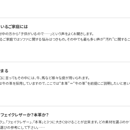
のいるご家庭には
討中の方から「子供がいるので……」という声をよくお聞きします。
るご家庭ではソファに関する悩みはつきもの。その中でも最も多い声が“汚れ”に関する
せまる
一口に言ってもその中には、牛、馬など様々な皮が用いられます。
OFAでは牛の革を採用していますので、ここでは“本革”＝“牛の革”を前提にご説明したいと思
？フェイクレザーか？本革か？
ク」、「フェイクレザー」、「本革」と3つに大きく分けることが出来ます。どの素材を選ぶの
材選びの参考にして下さい。……