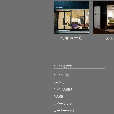
名古屋本店
大
ソファを探す
ソファ一覧
1人掛け
2〜2.5人掛け
3人掛け
カウチソファ
コーナーセット