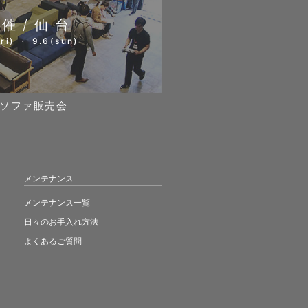
開催/仙台
ri) ・ 9.6(sun)
ソファ販売会
メンテナンス
メンテナンス一覧
日々のお手入れ方法
よくあるご質問