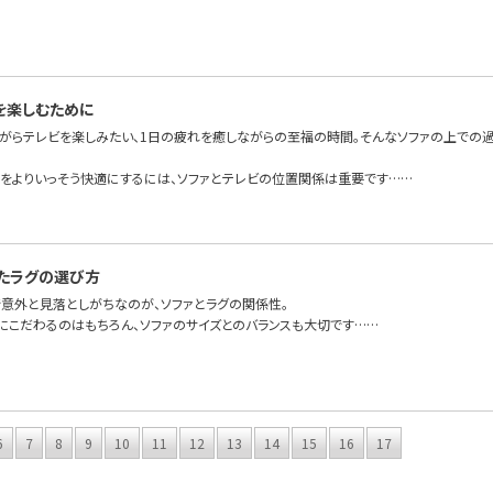
を楽しむために
ながらテレビを楽しみたい、1日の疲れを癒しながらの至福の時間。そんなソファの上での
フをよりいっそう快適にするには、ソファとテレビの位置関係は重要です……
たラグの選び方
で意外と見落としがちなのが、ソファとラグの関係性。
にこだわるのはもちろん、ソファのサイズとのバランスも大切です……
6
7
8
9
10
11
12
13
14
15
16
17