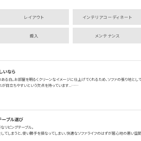
レイアウト
インテリアコーディネート
搬入
メンテナンス
しいなら
のある白。お部屋を明るくクリーンなイメージに仕上げてくれるため、ソファの張り地として
が目立ちやすいという欠点を持っています...……
テーブル選び
要なリビングテーブル。
をしてしまうと、使い勝手を損なってしまい、快適なソファライフのはずが居心地の悪い空