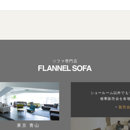
ソファ専門店
ショールーム以外でも
催事販売会を各
販売
東京 青山