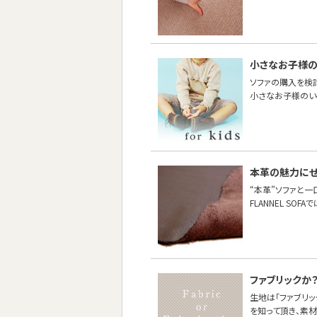
小さなお子様
ソファの購入を検
小さなお子様のい
本革の魅力に
“本革”ソファと
FLANNEL S
ファブリックか
生地は「ファブリッ
を知って頂き、素