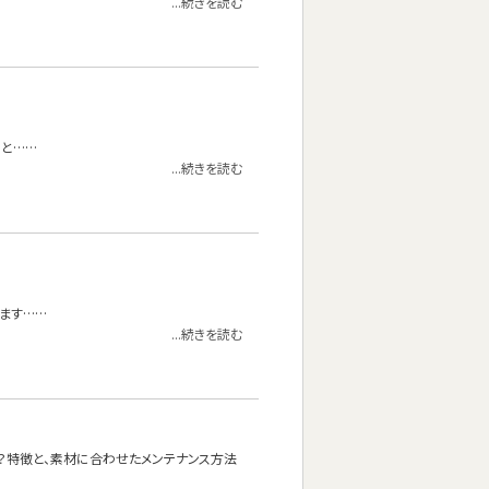
...続きを読む
こと……
...続きを読む
います……
...続きを読む
か？特徴と、素材に合わせたメンテナンス方法