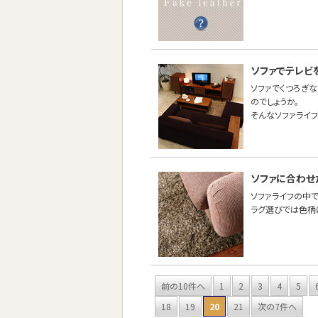
ソファでテレビ
ソファでくつろぎ
のでしょうか。
そんなソファライ
ソファに合わせ
ソファライフの中
ラグ選びでは色柄
前の10件へ
1
2
3
4
5
18
19
20
21
次の7件へ