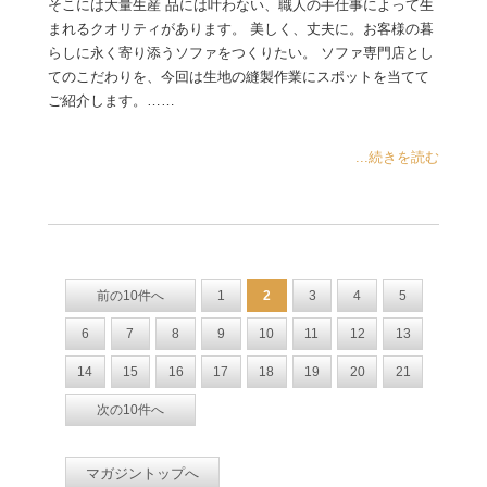
そこには大量生産 品には叶わない、職人の手仕事によって生
まれるクオリティがあります。 美しく、丈夫に。お客様の暮
らしに永く寄り添うソファをつくりたい。 ソファ専門店とし
てのこだわりを、今回は生地の縫製作業にスポットを当てて
ご紹介します。……
...続きを読む
前の10件へ
1
2
3
4
5
6
7
8
9
10
11
12
13
14
15
16
17
18
19
20
21
次の10件へ
マガジントップへ