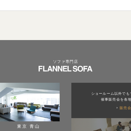
ソファ専門店
ショールーム以外でも
催事販売会を各
販売
東京 青山