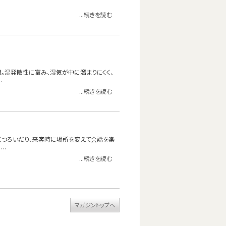
...続きを読む
使用。湿発散性に富み、湿気が中に溜まりにくく、
…
...続きを読む
くつろいだり、来客時に場所を変えて会話を楽
……
...続きを読む
マガジントップへ