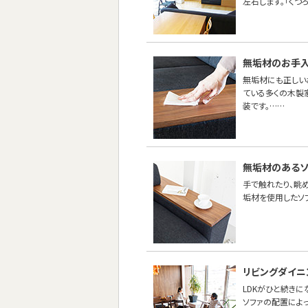
左右します。「くつ
無垢材のお手
無垢材にも正しい
ている多くの木製
装です。……
無垢材のあるソ
手で触れたり、眺め
垢材を使用したソ
リビングダイニ
LDKがひと続き
ソファの配置によ