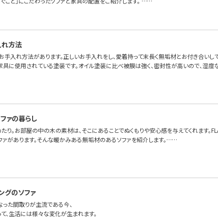
ろぐこと」にこだわったソファと家具の配置をご紹介します。 ……
入れ方法
お手入れ方法があります。正しいお手入れをし、愛着持って末長く無垢材とお付き合いして
家具に使用されている塗装です。オイル塗装に比べ被膜は強く、密封性が高いので、湿度
ファの暮らし
たり。お部屋の中の木の素材は、そこにあることでぬくもりや安心感を与えてくれます。FLAN
ファがあります。そんな暖かみある無垢材のあるソファを紹介します。……
ングのソファ
になった間取りが主流である今、
って、生活には様々な変化が生まれます。