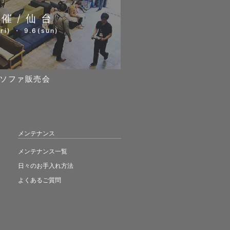
開催/仙台
ri) ・ 9.6(sun)
ソファ販売会
メンテナンス
メンテナンス一覧
日々のお手入れ方法
よくあるご質問