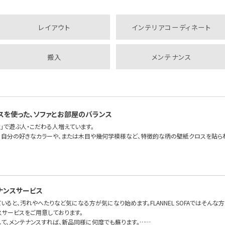
レイアウト
インテリアコーディネート
搬入
メンテナンス
スを使った、ソファとお部屋のバランス
」で遊ぶ人・こだわる人増えています。
、自分の好きなカラーや、または木目や幾何学模様など、特徴的な柄の壁紙クロスを貼ら
ナンスサービス
いると、汚れやへたりなど気になる方が気になり始めます。FLANNEL SOFAではそんな
スサービスをご用意しております。
して、メンテナンスすれば、新品同様に何度でも蘇ります。……