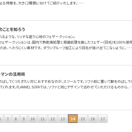
よる特徴を、大きく2種類に分けてご紹介いたします。……
のことを知ろう
れるような、リッチな座り心地のフェザークッション。
OFAのフェザークッションは、国内で熱乾燥処理と殺菌処理を施したフェザー(羽毛)を100％
ため、へたりにくい素材です。 ダウンプルーフ加工により羽毛が抜け出てこないように、…
トマンの活用術
のばしてくつろぎたい方におすすめなのが、スツールです。ソファ前に置いて脚をのばして
てくれます。FLANNEL SOFAでは、ソファと同じデザインで合わせていただけるものから、
6
7
8
9
10
11
12
13
14
15
16
17