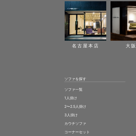
名古屋本店
大
ソファを探す
ソファ一覧
1人掛け
2〜2.5人掛け
3人掛け
カウチソファ
コーナーセット