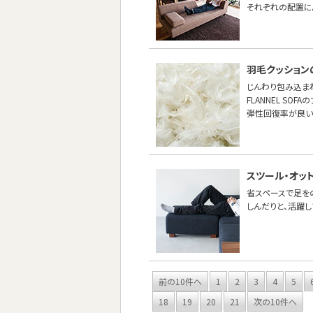
それぞれの配置に
羽毛クッション
じんわり包み込ま
FLANNEL S
弾性回復率が良い
スツール・オッ
省スペースで足を
しんだりと、活躍し
前の10件へ
1
2
3
4
5
18
19
20
21
次の10件へ