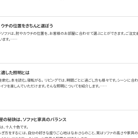
カウチの位置をきちんと選ぼう
チソファは、肘やカウチの位置を、お客様のお部屋に合わせて選ぶことができます。ご注文
います。……
に適した照明とは
を飲む。本を読む。寝転がる。 リビングでは、時間ごとに過ごし方も様々です。シーンに合
ライフを楽しんでいただけます。そんな照明についてを紹介します。……
屋の秘訣は、ソファと家具のバランス
は、十人十色です。
ろぎ方をするには、自分の好きな座りご心地はなおさらのこと、実はソファの高さや家具