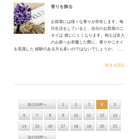
香りを飾る
お部屋には様々な香りが存在します。毎
日生活をしていると、自分のお部屋のニ
オイは 感じにくくなります。例えば友人
のお家へお邪魔した際に、香りやニオイ
を意識した 経験のある方も多いのではないでしょうか。 ……
...続きを読む
前の10件へ
1
2
3
4
5
6
7
8
9
10
11
12
13
14
15
16
17
18
19
20
21
次の10件へ