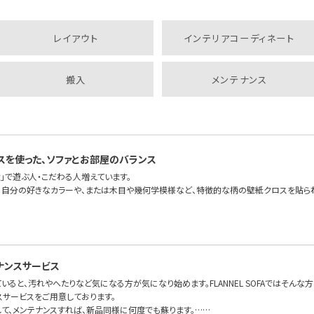
レイアウト
インテリアコーディネート
搬入
メンテナンス
スを使った、ソファとお部屋のバランス
」で遊ぶ人・こだわる人増えています。
、自分の好きなカラーや、または木目や幾何学模様など、特徴的な柄の壁紙クロスを貼ら
ナンスサービス
いると、汚れやへたりなど気になる方が気になり始めます。FLANNEL SOFAではそんな
スサービスをご用意しております。
して、メンテナンスすれば、新品同様に何度でも蘇ります。……