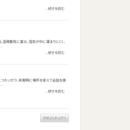
...続きを読む
使用。湿発散性に富み、湿気が中に溜まりにくく、
…
...続きを読む
くつろいだり、来客時に場所を変えて会話を楽
……
...続きを読む
マガジントップへ