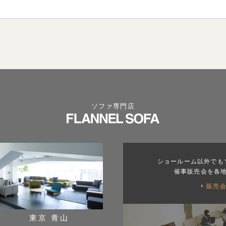
ソファ専門店
ショールーム以外でも
催事販売会を各
販売
東京 青山