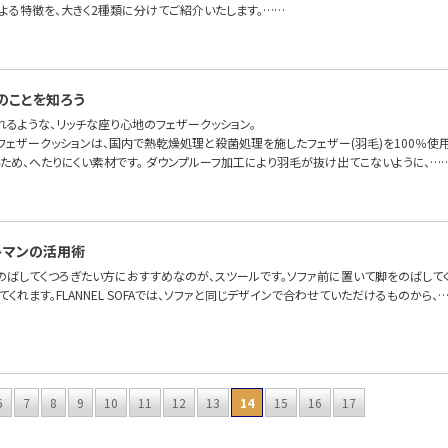
よる特徴を、大きく2種類に分けてご紹介いたします。……
のことを知ろう
れるような、リッチな座り心地のフェザークッション。
OFAのフェザークッションは、国内で熱乾燥処理と殺菌処理を施したフェザー(羽毛)を100％
ため、へたりにくい素材です。 ダウンプルーフ加工により羽毛が抜け出てこないように、…
トマンの活用術
のばしてくつろぎたい方におすすめなのが、スツールです。ソファ前に置いて脚をのばして
てくれます。FLANNEL SOFAでは、ソファと同じデザインで合わせていただけるものから、
6
7
8
9
10
11
12
13
14
15
16
17