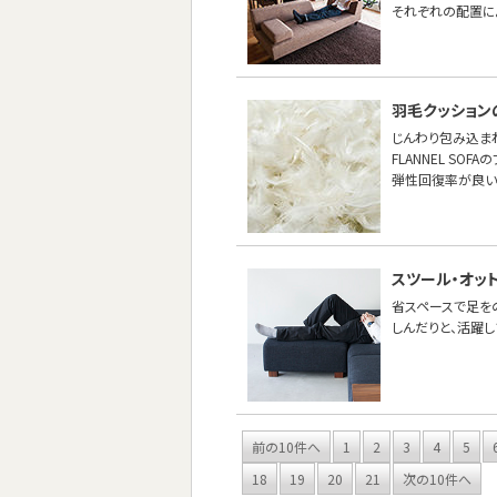
それぞれの配置に
羽毛クッション
じんわり包み込ま
FLANNEL S
弾性回復率が良い
スツール・オッ
省スペースで足を
しんだりと、活躍し
前の10件へ
1
2
3
4
5
18
19
20
21
次の10件へ