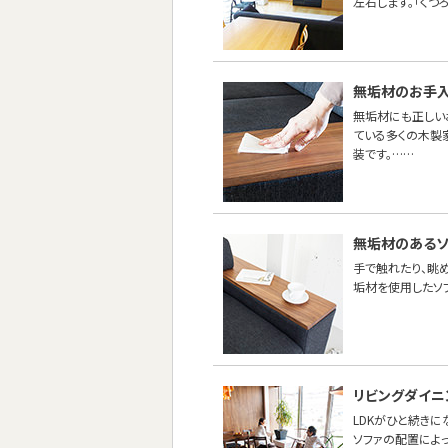
左右します。「くつ
無垢材のお手
無垢材にも正しい
ている多くの木製
装です。……
無垢材のあるソ
手で触れたり、眺め
垢材を使用したソ
リビングダイニ
LDKがひと続き
ソファの配置によ