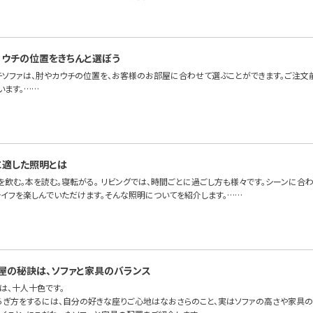
カウチの位置をきちんと選ぼう
チソファは、肘やカウチの位置を、お客様のお部屋に合わせて選ぶことができます。ご注文
います。……
に適した照明とは
を飲む。本を読む。寝転がる。 リビングでは、時間ごとに過ごし方も様々です。シーンに合
ライフを楽しんでいただけます。そんな照明についてを紹介します。……
屋の秘訣は、ソファと家具のバランス
は、十人十色です。
ろぎ方をするには、自分の好きな座りご心地はなおさらのこと、実はソファの高さや家具