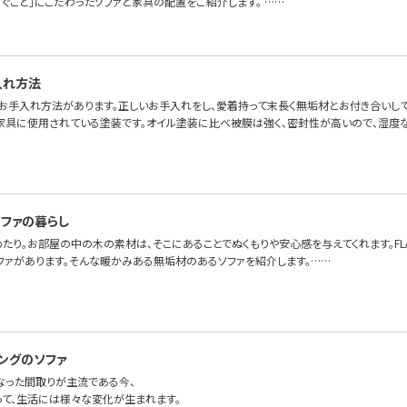
ろぐこと」にこだわったソファと家具の配置をご紹介します。 ……
入れ方法
お手入れ方法があります。正しいお手入れをし、愛着持って末長く無垢材とお付き合いして
家具に使用されている塗装です。オイル塗装に比べ被膜は強く、密封性が高いので、湿度
ファの暮らし
たり。お部屋の中の木の素材は、そこにあることでぬくもりや安心感を与えてくれます。FLAN
ファがあります。そんな暖かみある無垢材のあるソファを紹介します。……
ングのソファ
になった間取りが主流である今、
って、生活には様々な変化が生まれます。