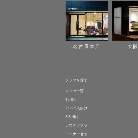
名古屋本店
大
ソファを探す
ソファ一覧
1人掛け
2〜2.5人掛け
3人掛け
カウチソファ
コーナーセット