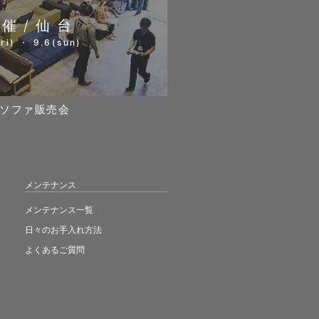
開催/仙台
ri) ・ 9.6(sun)
ソファ販売会
メンテナンス
メンテナンス一覧
日々のお手入れ方法
よくあるご質問