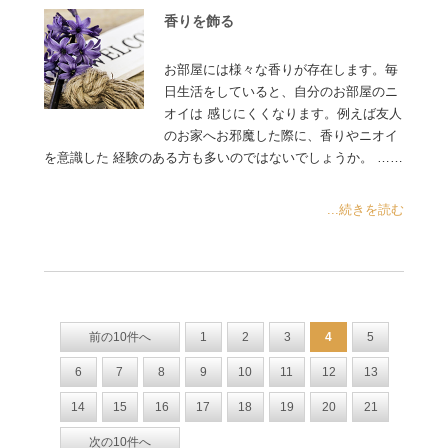
香りを飾る
お部屋には様々な香りが存在します。毎
日生活をしていると、自分のお部屋のニ
オイは 感じにくくなります。例えば友人
のお家へお邪魔した際に、香りやニオイ
を意識した 経験のある方も多いのではないでしょうか。 ……
...続きを読む
前の10件へ
1
2
3
4
5
6
7
8
9
10
11
12
13
14
15
16
17
18
19
20
21
次の10件へ