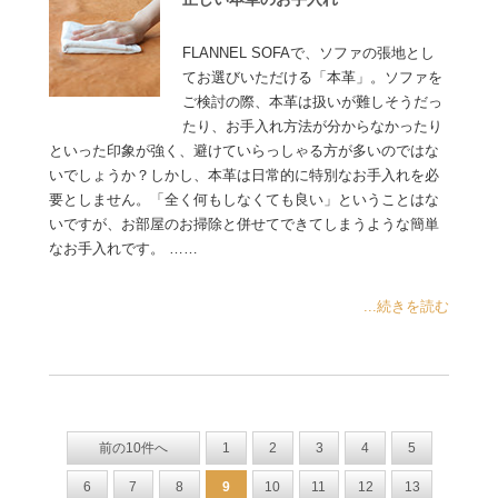
FLANNEL SOFAで、ソファの張地とし
てお選びいただける「本革」。ソファを
ご検討の際、本革は扱いが難しそうだっ
たり、お手入れ方法が分からなかったり
といった印象が強く、避けていらっしゃる方が多いのではな
いでしょうか？しかし、本革は日常的に特別なお手入れを必
要としません。「全く何もしなくても良い」ということはな
いですが、お部屋のお掃除と併せてできてしまうような簡単
なお手入れです。 ……
...続きを読む
前の10件へ
1
2
3
4
5
6
7
8
9
10
11
12
13