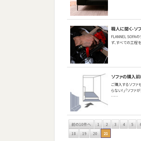
職人に聞く-ソ
FLANNEL S
ず、すべての工程
ソファの購入前
ご購入するソファ
らない！」「ソファ
……
前の10件へ
1
2
3
4
5
18
19
20
21