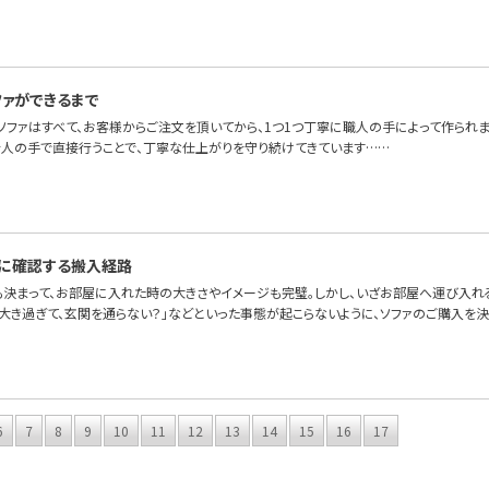
ファができるまで
OFAのソファはすべて、お客様からご注文を頂いてから、1つ1つ丁寧に職人の手によって作ら
を人の手で直接行うことで、丁寧な仕上がりを守り続けてきています……
に確認する搬入経路
も決まって、お部屋に入れた時の大きさやイメージも完璧。しかし、いざお部屋へ運び入れ
が大き過ぎて、玄関を通らない？」などといった事態が起こらないように、ソファのご購入を
6
7
8
9
10
11
12
13
14
15
16
17