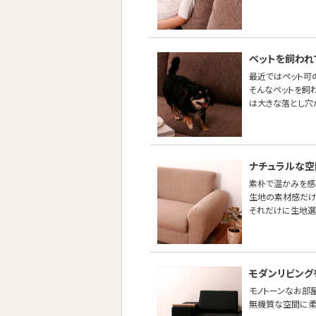
ペットを飼われ
最近ではペット可
そんなペットを飼
は大きな落とし穴
ナチュラルな空
素朴で温かみを感
生地の素材感だけ
それだけに生地選
モダンリビング
モノトーンなお部
無機質な空間に柔