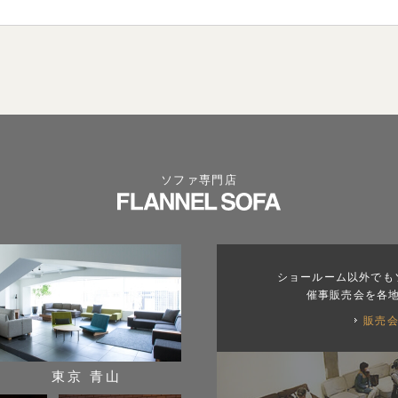
ソファ専門店
ショールーム以外でも
催事販売会を各
販売
東京 青山