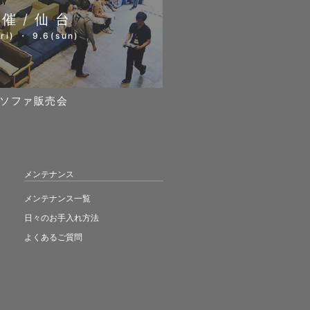
開催/仙台
ri) ・ 9.6(sun)
ソファ販売会
メンテナンス
メンテナンス一覧
日々のお手入れ方法
よくあるご質問