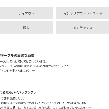
レイアウト
インテリアコーディネート
搬入
メンテナンス
グテーブルの最適な距離
テーブル、それは切っても切れない関係。
ビングテーブルの間にはどのくらいの距離が必要でしょうか？
ポイントを押さえましょう……
わるならハイバックソファ
日の疲れを癒したい。
い時間を過ごすのはソファの上。だからこそこだわりたいのは座り心地。
なら座面の硬さはもちろん、背もたれの高さにもこだわってみませんか……