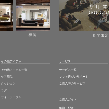
9月
2026.9.4(f
阪
福岡
期間限定
その他アイテム
サービス
その他アイテム一覧
サービス一覧
ケア用品
ソファ選びのサポート
クッション
ご購入時のサービス
ラグ
サイドテーブル
ご購入ガイド
納期・配送