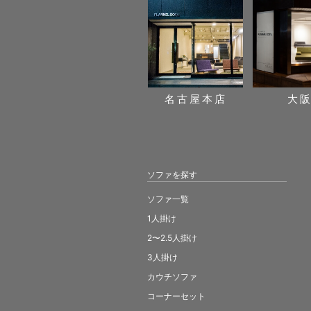
名古屋本店
大
ソファを探す
ソファ一覧
1人掛け
2〜2.5人掛け
3人掛け
カウチソファ
コーナーセット