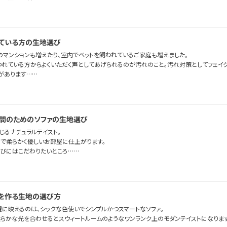
ている方の生地選び
のマンションも増えたり、室内でペットを飼われているご家庭も増えました。
われている方からよくいただく声としてあげられるのが汚れのこと。汚れ対策としてフェイ
があります……
間のためのソファの生地選び
じるナチュラルテイスト。
で柔らかく優しいお部屋に仕上がります。
びにはこだわりたいところ……
を作る生地の選び方
屋に映えるのは、シックな色使いでシンプルかつスマートなソファ。
らかな光を合わせるとスウィートルームのようなワンランク上のモダンテイストになりま