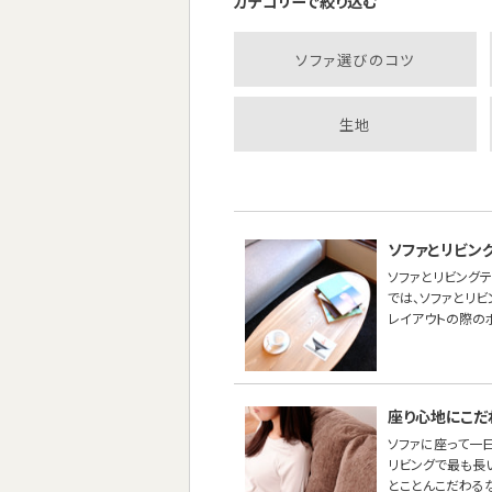
カテゴリーで絞り込む
ソファ選びのコツ
生地
ソファとリビン
ソファとリビング
では、ソファとリ
レイアウトの際の
座り心地にこだ
ソファに座って一
リビングで最も長
とことんこだわる