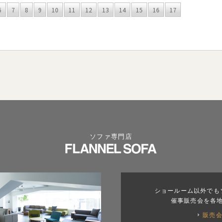
6
7
8
9
10
11
12
13
14
15
16
17
ソファ専門店
ショールーム以外でも
催事販売会を各
販売