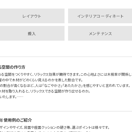
レイアウト
インテリアコーディネート
搬入
メンテナンス
る空間の作り方
ある空間をつくりやすく、リラックス効果が期待できます。この心地よさには木視率が関係し
屋の中で木材がどのくらい見えるのかを表した割合です。
の割合が高くなるほど、人は「なごやかさ」「あたたかさ」を感じやすいと言われています。
木材を取り入れると、リラックスできる空間が作り出せるのか。
いたします。……
別 使用例のご紹介
デザインやサイズ、背面や座面クッションの硬さ等、選ぶポイントは様々です。