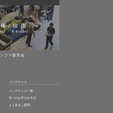
開催/仙台
ri) ・ 9.6(sun)
ソファ販売会
メンテナンス
メンテナンス一覧
日々のお手入れ方法
よくあるご質問