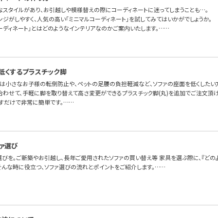
なスタイルがあり、お引越しや模様替えの際にコーディネートに迷ってしまうことも…。
ンジがしやすく、人気の高い「ミニマルコーディネート」を試してみてはいかがでしょうか。
ーディネート」とはどのようなインテリアなのかご案内いたします。……
低くするプラスチック脚
では小さなお子様の転倒防止や、ペットの足腰の負担軽減など、ソファの座面を低くしたい
合わせて、手軽に脚を取り替えて高さ変更ができるプラスチック脚(丸)を追加でご注文頂け
すだけで非常に簡単です。……
ァ選び
選びを。ご新築やお引越し、長年ご愛用されたソファの買い替え等 家具を選ぶ際に、『どの
 そんな時に役立つ、ソファ選びの流れとポイントをご紹介します。……