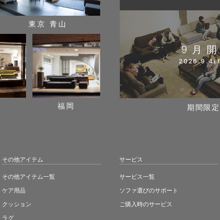
東京 青山
9月
2026.9.4(f
阪
福岡
期間限定
その他アイテム
サービス
その他アイテム一覧
サービス一覧
ケア用品
ソファ選びのサポート
クッション
ご購入時のサービス
ラグ