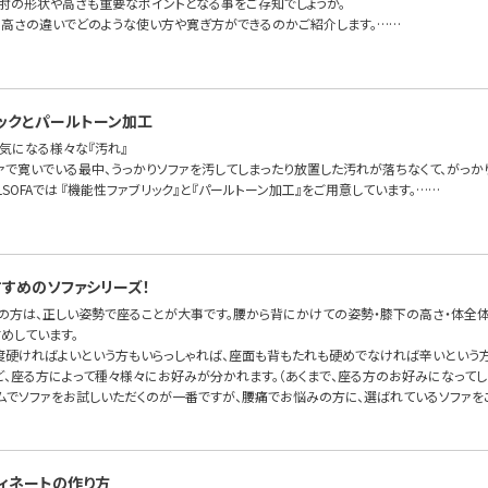
ァ肘の形状や高さも重要なポイントとなる事をご存知でしょうか。
の高さの違いでどのような使い方や寛ぎ方ができるのかご紹介します。……
ックとパールトーン加工
気になる様々な『汚れ』
ァで寛いでいる最中、うっかりソファを汚してしまったり放置した汚れが落ちなくて、がっ
ELSOFAでは 『機能性ファブリック』と『パールトーン加工』をご用意しています。……
すめのソファシリーズ！
の方は、正しい姿勢で座ることが大事です。腰から背にかけての姿勢・膝下の高さ・体全
めしています。
度硬ければよいという方もいらっしゃれば、座面も背もたれも硬めでなければ辛いという方
ど、座る方によって種々様々にお好みが分かれます。（あくまで、座る方のお好みになってし
ムでソファをお試しいただくのが一番ですが、腰痛でお悩みの方に、選ばれているソファをご
ィネートの作り方