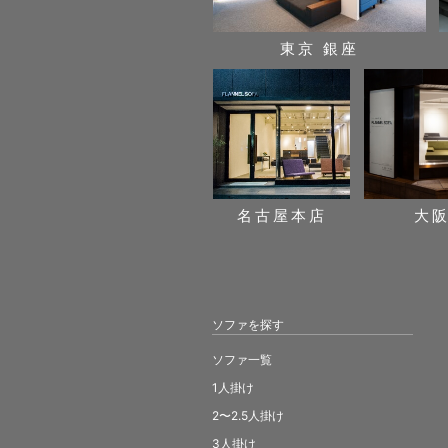
東京 銀座
名古屋本店
大
ソファを探す
ソファ一覧
1人掛け
2〜2.5人掛け
3人掛け