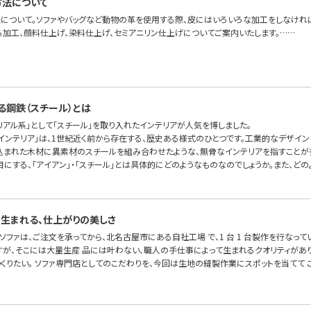
方法について
について。ソファやバッグなど動物の革を使用する際、皮にはいろいろな加工をしなけれ
る加工、顔料仕上げ、染料仕上げ、セミアニリン仕上げについてご案内いたします。……
る鋼鉄（スチール）とは
リアル系」として「スチール」を取り入れたインテリアが人気を博しました。
ルインテリア」は、1世紀近く前から存在する、歴史ある様式のひとつです。工業的なデザイ
込まれた木材に異素材のスチールを組み合わせたような、無骨なインテリアを指すことが多
目にする、「アイアン」・「スチール」とは具体的にどのようなものなのでしょうか。また、ど
生まれる、仕上がりの美しさ
FA のソファは、ご注文を承ってから、北名古屋市にある自社工場 で、1 台 1 台製作を行
が、そこには大量生産 品には叶わない、職人の手仕事によって生まれるクオリティがあり
くりたい。 ソファ専門店としてのこだわりを、今回は生地の縫製作業にスポットを当てて こ