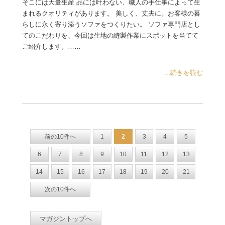
そこには大量生産 品には叶わない、職人の手仕事によって生
まれるクオリティがあります。 美しく、丈夫に。お客様の暮
らしに永く寄り添うソファをつくりたい。 ソファ専門店とし
てのこだわりを、今回は生地の縫製作業にスポットを当てて
ご紹介します。……
...続きを読む
前の10件へ
1
2
3
4
5
6
7
8
9
10
11
12
13
14
15
16
17
18
19
20
21
次の10件へ
マガジントップへ