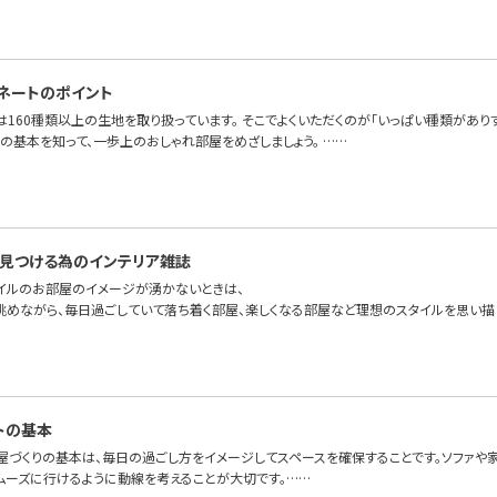
ネートのポイント
OFAでは160種類以上の生地を取り扱っています。 そこでよくいただくのが「いっぱい種類が
の基本を知って、一歩上のおしゃれ部屋をめざしましょう。 ……
見つける為のインテリア雑誌
イルのお部屋のイメージが湧かないときは、
眺めながら、毎日過ごしていて落ち着く部屋、楽しくなる部屋など理想のスタイルを思い描
トの基本
屋づくりの基本は、毎日の過ごし方をイメージしてスペースを確保することです。ソファや
ムーズに行けるように動線を考えることが大切です。……