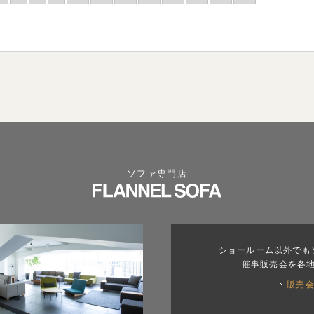
ソファ専門店
ショールーム以外でも
催事販売会を各
販売