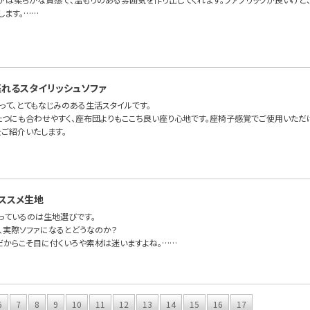
します。……
れるスタイリッシュソファ
って、とてもなじみのある生活スタイルです。
たつにも合わせやすく、座布団よりもここち良い座り心地です。座椅子感覚でご使用いただけ
irをご紹介いたします。
ススメ生地
っているのは生地選びです。
、実際ソファになるとどうなのか？
だからこそ目に付くいろや素材は迷いますよね。……
6
7
8
9
10
11
12
13
14
15
16
17