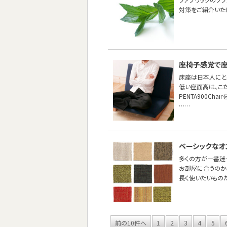
対策をご紹介いた
座椅子感覚で座
床座は日本人にと
低い座面高は、こ
PENTA900Cha
……
ベーシックなオ
多くの方が一番迷
お部屋に合うのか
長く使いたいもの
前の10件へ
1
2
3
4
5