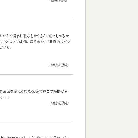
...続きを読む
いのか？と悩まれる方もたくさんいらっしゃるか
ーソファとはどのように違うのか、ご自身のリビン
ださい。
...続きを読む
雰囲気を変えられたら、家で過ごす時間がも
す。……
...続きを読む
、毎日のケアでダニを防ぎたい方必見の、ダニ