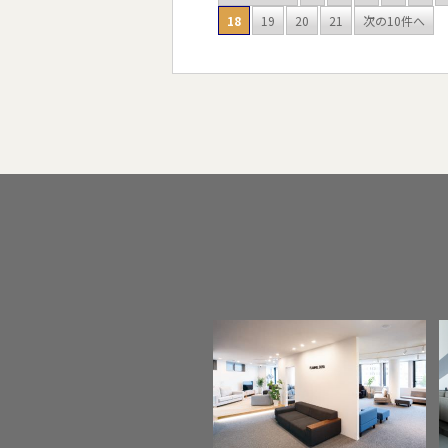
18
19
20
21
次の10件へ