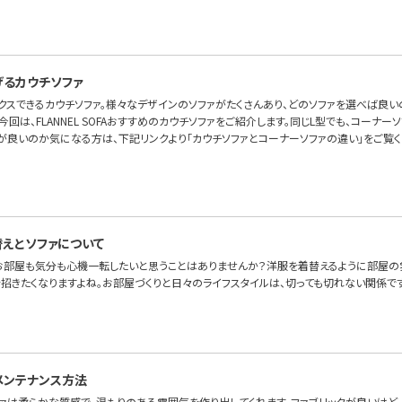
げるカウチソファ
ックスできるカウチソファ。様々なデザインのソファがたくさんあり、どのソファを選べば良
今回は、FLANNEL SOFAおすすめのカウチソファをご紹介します。同じL型でも、コーナ
が良いのか気になる方は、下記リンクより「カウチソファとコーナーソファの違い」をご覧く
えとソファについて
お部屋も気分も心機一転したいと思うことはありませんか？洋服を着替えるように部屋の
を招きたくなりますよね。お部屋づくりと日々のライフスタイルは、切っても切れない関係で
メンテナンス方法
ファは柔らかな質感で、温もりのある雰囲気を作り出してくれます。ファブリックが良いけど