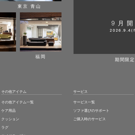
東京 青山
9月
2026.9.4(f
阪
福岡
期間限定
その他アイテム
サービス
その他アイテム一覧
サービス一覧
ケア用品
ソファ選びのサポート
クッション
ご購入時のサービス
ラグ
サイドテーブル