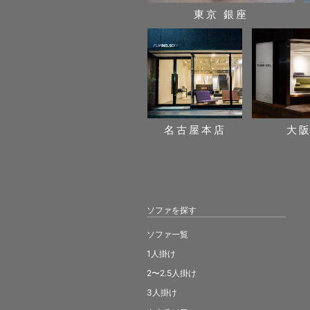
東京 銀座
名古屋本店
大
ソファを探す
ソファ一覧
1人掛け
2〜2.5人掛け
3人掛け
カウチソファ