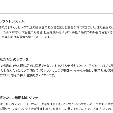
ラウンドシステム
普及に伴い、リビングで、より臨場感のある音を楽しむ機会が増えてきました。また最近で
ーセットではなく、大音量でも高音・低音を使い分けられ、手軽に品質の良い音を堪能でき
に音楽を聞ける環境も整ってきています。 ……
なただけのソファを
件の増加に伴い、既製品では満足できない、オリジナリティ溢れたソファ選びをされる方が増
こだわる人たちにとって、満足できるソファに出会う事自体、なかなか難しい事です。永く愛
こだわりを持つ事は、重要なファクターです。……
続けたい、無垢材のソファ
はそれぞれにストーリーがあり、できれば長く使いたいもの。ソファもその一つです。ご家
には語り合い、楽しいひとときが生まれます。家族と共に歴史を刻むことで、いつしかソファ