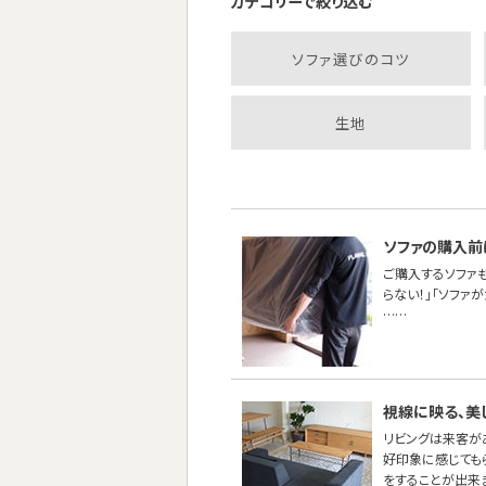
カテゴリーで絞り込む
ソファ選びのコツ
生地
ソファの購入前
ご購入するソファ
らない！」「ソファ
……
視線に映る、美
リビングは来客が
好印象に感じても
をすることが出来