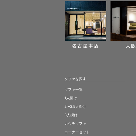
名古屋本店
大
ソファを探す
ソファ一覧
1人掛け
2〜2.5人掛け
3人掛け
カウチソファ
コーナーセット