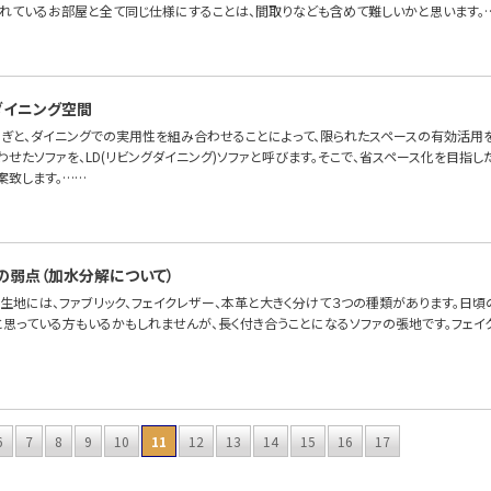
れているお部屋と全て同じ仕様にすることは、間取りなども含めて難しいかと思います。
たダイニング空間
ろぎと、ダイニングでの実用性を組み合わせることによって、限られたスペースの有効活用を
せたソファを、LD(リビングダイニング)ソファと呼びます。そこで、省スペース化を目指した
案致します。……
の弱点（加水分解について）
の生地には、ファブリック、フェイクレザー、本革と大きく分けて３つの種類があります。日
と思っている方もいるかもしれませんが、長く付き合うことになるソファの張地です。フェイ
6
7
8
9
10
11
12
13
14
15
16
17