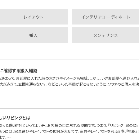
レイアウト
インテリアコーディネート
搬入
メンテナンス
に確認する搬入経路
も決まって、お部屋に入れた時の大きさやイメージも完璧。しかし、いざお部屋へ運び入れ
が大き過ぎて、玄関を通らない？」などといった事態が起こらないように、ソファのご購入を
しいリビングとは
あった際、絶対といってよい程、お客様の目に触れる空間です。つまり、『リビング=家の顔
らうには、家具選びやレイアウトの検討が大切です。家具やレイアウトを考える際、『視線』
ます。……