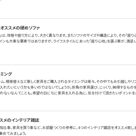
…
オススメの硬めソファ
」は、体格や座り方により、大きく異なります。またソファのサイズや構造により、その「座り
ザインも大事な要素ではありますが、ライフスタイルにあった「座り心地」を選ぶ事が、満足い
ミング
ーム、模様替えなど新しく家具をご購入されるタイミングは様々。その中でもお引越しやリ
入れたいという方も多いのではないでしょうか。折角の家具選び、じっくり、納得するものを
わないなんてことも。希望の日にちに家具を入れる為に、気を付けて頂きたいポイントを
スメのインテリア雑誌
知る事、家具を買う事など、お部屋つくりの参考に、4つのインテリア雑誌をオススメ致しま
集めてみましょう。