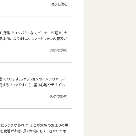
...続きを読む
は、薄型でコンパクトなスピーカーが増え、大
るようになりました。スマートフォンの普及が
...続きを読む
えています。ファッションやインテリア、ライ
用するソファですから、座り心地やデザイン、
...続きを読む
庭にソファがあれば、そこが家族の集まりの場
にも愛着がわき、長く大切にしていきたいと思