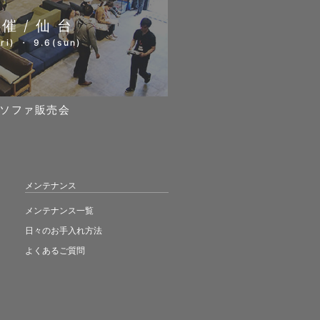
開催/仙台
ri) ・ 9.6(sun)
ソファ販売会
メンテナンス
メンテナンス一覧
日々のお手入れ方法
よくあるご質問