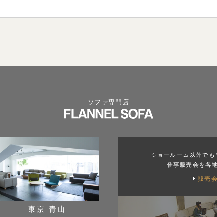
ソファ専門店
ショールーム以外でも
催事販売会を各
販売
東京 青山