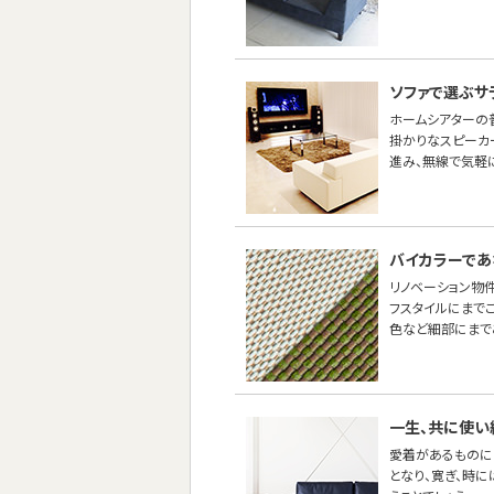
ソファで選ぶサ
ホームシアターの
掛かりなスピーカ
進み、無線で気軽
バイカラーであ
リノベーション物
フスタイルにまで
色など細部にまで
一生、共に使い
愛着があるものに
となり、寛ぎ、時