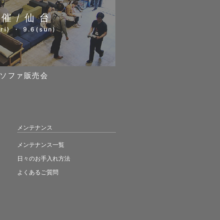
開催/仙台
ri) ・ 9.6(sun)
ソファ販売会
メンテナンス
メンテナンス一覧
日々のお手入れ方法
よくあるご質問