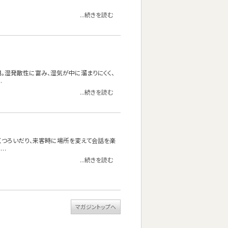
...続きを読む
使用。湿発散性に富み、湿気が中に溜まりにくく、
…
...続きを読む
くつろいだり、来客時に場所を変えて会話を楽
……
...続きを読む
マガジントップへ