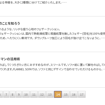
よる特徴を、大きく2種類に分けてご紹介いたします。……
のことを知ろう
れるような、リッチな座り心地のフェザークッション。
OFAのフェザークッションは、国内で熱乾燥処理と殺菌処理を施したフェザー(羽毛)を100％
ため、へたりにくい素材です。 ダウンプルーフ加工により羽毛が抜け出てこないように、…
トマンの活用術
のばしてくつろぎたい方におすすめなのが、スツールです。ソファ前に置いて脚をのばして
てくれます。FLANNEL SOFAでは、ソファと同じデザインで合わせていただけるものから、
6
7
8
9
10
11
12
13
14
15
16
17