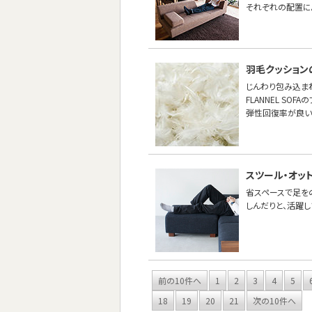
それぞれの配置に
羽毛クッション
じんわり包み込ま
FLANNEL S
弾性回復率が良い
スツール・オッ
省スペースで足を
しんだりと、活躍し
前の10件へ
1
2
3
4
5
18
19
20
21
次の10件へ