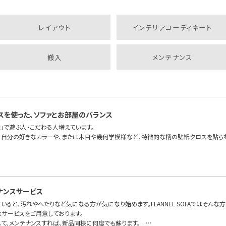
レイアウト
インテリアコーディネート
搬入
メンテナンス
スを使った、ソファとお部屋のバランス
」で遊ぶ人・こだわる人増えています。
、自分の好きなカラーや、または木目や幾何学模様など、特徴的な柄の壁紙クロスを貼ら
ナンスサービス
いると、汚れやへたりなど気になる方が気になり始めます。FLANNEL SOFAではそんな
スサービスをご用意しております。
して、メンテナンスすれば、新品同様に何度でも蘇ります。……