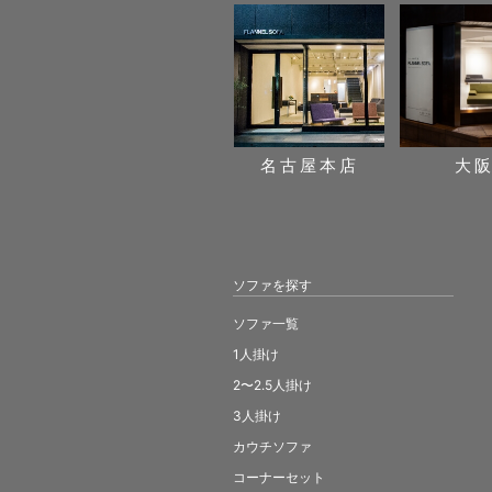
名古屋本店
大
ソファを探す
ソファ一覧
1人掛け
2〜2.5人掛け
3人掛け
カウチソファ
コーナーセット