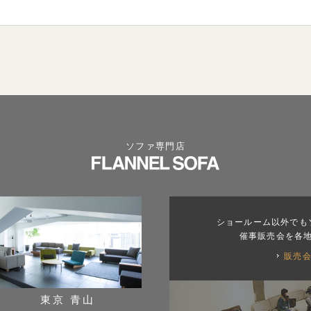
ソファ専門店
ショールーム以外でも
催事販売会を各
販売
東京 青山