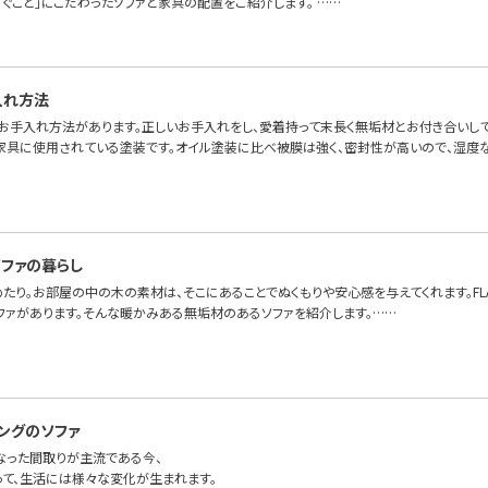
ろぐこと」にこだわったソファと家具の配置をご紹介します。 ……
入れ方法
お手入れ方法があります。正しいお手入れをし、愛着持って末長く無垢材とお付き合いして
家具に使用されている塗装です。オイル塗装に比べ被膜は強く、密封性が高いので、湿度
ファの暮らし
たり。お部屋の中の木の素材は、そこにあることでぬくもりや安心感を与えてくれます。FLAN
ファがあります。そんな暖かみある無垢材のあるソファを紹介します。……
ングのソファ
になった間取りが主流である今、
って、生活には様々な変化が生まれます。