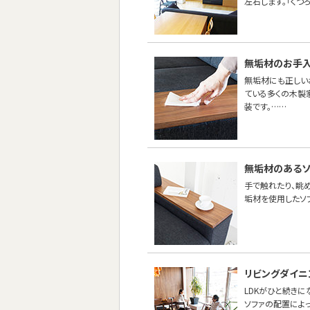
左右します。「くつ
無垢材のお手
無垢材にも正しい
ている多くの木製
装です。……
無垢材のあるソ
手で触れたり、眺め
垢材を使用したソ
リビングダイニ
LDKがひと続き
ソファの配置によ