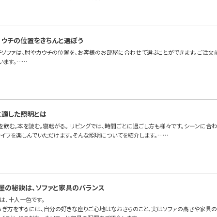
カウチの位置をきちんと選ぼう
チソファは、肘やカウチの位置を、お客様のお部屋に合わせて選ぶことができます。ご注文
います。……
に適した照明とは
を飲む。本を読む。寝転がる。 リビングでは、時間ごとに過ごし方も様々です。シーンに合
ライフを楽しんでいただけます。そんな照明についてを紹介します。……
屋の秘訣は、ソファと家具のバランス
は、十人十色です。
ろぎ方をするには、自分の好きな座りご心地はなおさらのこと、実はソファの高さや家具