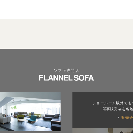
ソファ専門店
ショールーム以外でも
催事販売会を各
販売