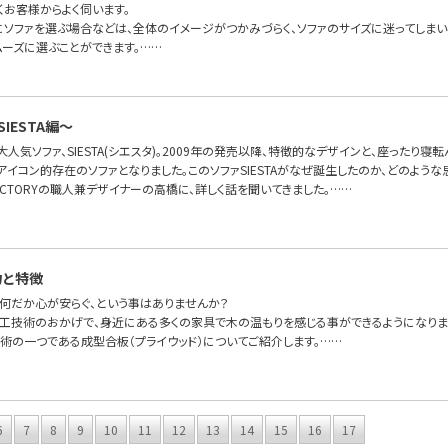
くお客様からよく伺います。
にソファを選ぶ場合などは、全体のイメージがつかみづらく、ソファのサイズに迷ってしま
ムーズに選ぶことができます。……
IESTA編〜
FAの大人気ソファ、SIESTA(シエスタ)。2009年の発売以降、特徴的なデザインと、座った
OFAのアイコン的存在のソファとなりました。このソファSIESTAがなぜ誕生したのか、どのよ
FA FACTORYの職人兼デザイナーの高橋に、詳しく話を聞いてきました。……
力と特徴
何だか心が安らぐ、という事はありませんか？
工技術のおかげで、身近にある多くの家具で木の温もりを感じる事ができるようになりま
術の一つである成型合板（プライウッド）についてご紹介します。……
6
7
8
9
10
11
12
13
14
15
16
17