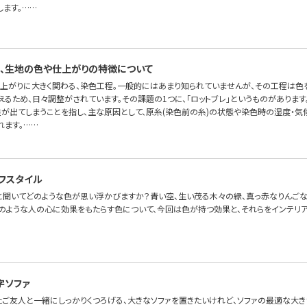
します。……
、生地の色や仕上がりの特徴について
上がりに大きく関わる、染色工程。一般的にはあまり知られていませんが、その工程は色
るため、日々調整がされています。その課題の1つに、「ロットブレ」というものがあります
差が出てしまうことを指し、主な原因として、原糸(染色前の糸)の状態や染色時の湿度・
れます。……
フスタイル
」と聞いてどのような色が思い浮かびますか？青い空、生い茂る木々の緑、真っ赤なりんご
そのような人の心に効果をもたらす色について、今回は色が持つ効果と、それらをインテリ
字ソファ
たご友人と一緒にしっかりくつろげる、大きなソファを置きたいけれど、ソファの最適な大き