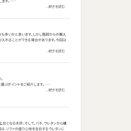
します。……
...続きを読む
る方も多いかと思います。しかし階段からの搬入
び入れることができる場合があります。今回は
...続きを読む
。
を選ぶポイントをご紹介します。……
...続きを読む
台となる木枠、そして、バネ、ウレタンから構
回は、ソファの座り心地を左右するウレタンに