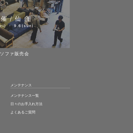
開催/仙台
ri) ・ 9.6(sun)
ソファ販売会
メンテナンス
メンテナンス一覧
日々のお手入れ方法
よくあるご質問