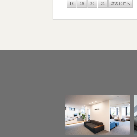
18
19
20
21
次の10件へ