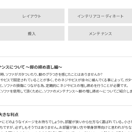
レイアウト
インテリアコーディネート
搬入
メンテナンス
ナンスについて 〜脚の締め直し編〜
時、ソファがガタついたり、脚のグラつきを感じたことはありませんか?
ジやビスで固定されていることが多く、そのネジやビスが徐々に緩んでくる事によって、ガタ
と、ソファの損傷につながる為、定期的にネジやビスの増し締めを行うことが必要です。
くソファを使用して頂くために、ソファのメンテナンス〜脚の増し締め〜についてご紹介しま
大きな利点
ァにどのようなイメージをお持ちでしょうか。部屋が狭いから仕方なく選ばれている。小さ
ちですが、必ずしもそうではありません。お部屋が狭い方や単身世帯向けと思われがちな