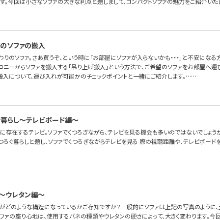
ます。今回は小さなソファの大きな利点と題しまして、コンパクトソファの魅力をご紹介いた
のソファの搬入
わりのソファ。さあ買うぞ、という時に「お部屋にソファが入らないかも・・・」と不安にな
ルコニーからソファを搬入する「吊り上げ搬入」という方法で、ご希望のソファをお部屋へ運
搬入について、運び入れが可能かのチェックポイントと一緒にご紹介します。……
゙暮らし〜テレビボード編〜
に存在するテレビ。ソファでくつろぎながら、テレビを見る機会も多いのではないでしょうか
つろぐ暮らしと題し、ソファでくつろぎながらテレビを見る 際の視聴距離や、テレビボード
～ウレタン編～
ァがどのような構造になっているかご存知ですか？一般的にソファは上記の写真のように、土
ソファの座り心地は、使用するバネの種類やウレタンの硬さによって、大きく変わります。今