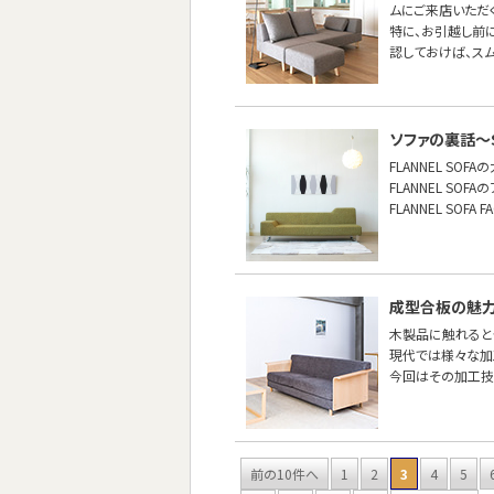
ムにご来店いただ
特に、お引越し前
認しておけば、ス
ソファの裏話〜S
FLANNEL SO
FLANNEL S
FLANNEL SO
成型合板の魅
木製品に触れると
現代では様々な加
今回はその加工技
前の10件へ
1
2
3
4
5