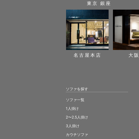
東京 銀座
名古屋本店
大
ソファを探す
ソファ一覧
1人掛け
2〜2.5人掛け
3人掛け
カウチソファ