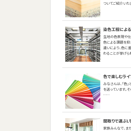
ついてご紹介いた
染色工程による
生地の色表現や仕
色による課題を抑え
違いにより、色に
わることが挙げら
色で楽しむライ
みなさんは、「色
を送っています。
……
間取りで選ぶL
家族みんなで、ま