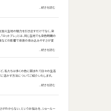
...続きを読む
を加え生地の魅力を引き出すだけでなく、染
。「ロットブレ」とは、同じ生地でも染色時期の
気候などの影響で染液の染み込みやすさが変
...続きを読む
など、私たちは多くの色に囲まれて日々の生活
アに活かす方法についてご紹介いたします。
...続きを読む
さがわからない、というお悩みを、ショールー