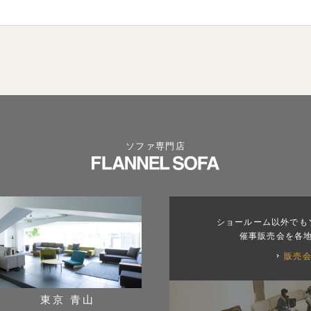
ソファ専門店
ショールーム以外でも
催事販売会を各
販売
東京 青山