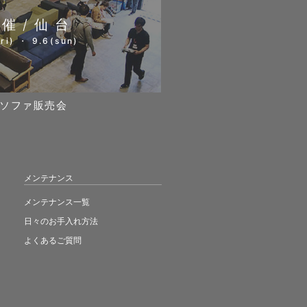
開催/仙台
ri) ・ 9.6(sun)
ソファ販売会
メンテナンス
メンテナンス一覧
日々のお手入れ方法
よくあるご質問