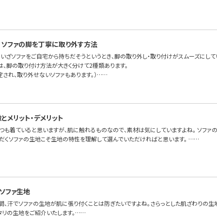
、ソファの脚を丁寧に取り外す方法
、いざソファをご自宅から持ちだそうというとき、脚の取り外し・取り付けがスムーズにして
FAでは、脚の取り付け方法が大きく分けて2種類あります。
定され、取り外せないソファもあります。）……
とメリット・デメリット
つも着ていると思いますが、肌に触れるものなので、素材は気にしていますよね。 ソファ
ただくソファの生地こそ生地の特性を理解して選んでいただければと思います。 ……
ソファ生地
時間、汗でソファの生地が肌に張り付くことは防ぎたいですよね。さらっとした肌ざわりの生
タリの生地をご紹介いたします。……