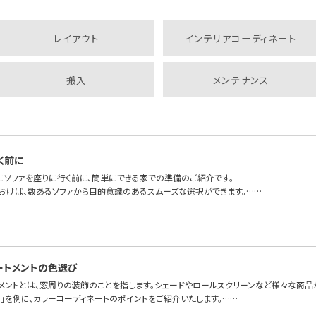
レイアウト
インテリアコーディネート
搬入
メンテナンス
く前に
にソファを座りに行く前に、簡単にできる家での準備のご紹介です。
おけば、数あるソファから目的意識のあるスムーズな選択ができます。……
ートメントの色選び
トメントとは、窓周りの装飾のことを指します。シェードやロールスクリーンなど様々な商品
」を例に、カラーコーディネートのポイントをご紹介いたします。……