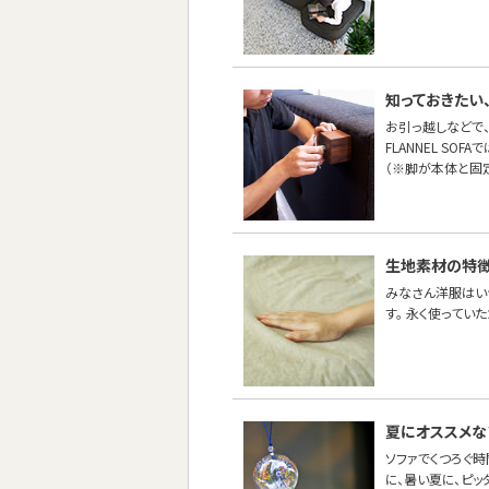
知っておきたい
お引っ越しなどで
FLANNEL SO
（※脚が本体と固
生地素材の特徴
みなさん洋服はい
す。 永く使ってい
夏にオススメな
ソファでくつろぐ
に、暑い夏に、ピッ