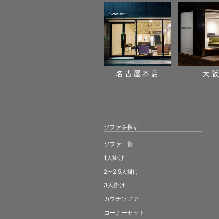
名古屋本店
大
ソファを探す
ソファ一覧
1人掛け
2〜2.5人掛け
3人掛け
カウチソファ
コーナーセット