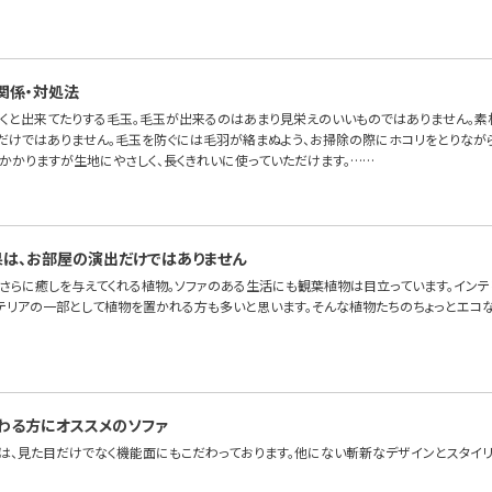
関係・対処法
くと出来てたりする毛玉。毛玉が出来るのはあまり見栄えのいいものではありません。素
だけではありません。毛玉を防ぐには毛羽が絡まぬよう、お掃除の際にホコリをとりながら
間かかりますが生地にやさしく、長くきれいに使っていただけます。……
は、お部屋の演出だけではありません
、さらに癒しを与えてくれる植物。ソファのある生活にも観葉植物は目立っています。インテ
テリアの一部として植物を置かれる方も多いと思います。そんな植物たちのちょっとエコな
わる方にオススメのソファ
は、見た目だけでなく機能面にもこだわっております。他にない斬新なデザインとスタイリ