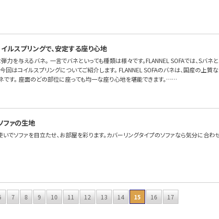
イルスプリングで、安定する座り心地
弾力を与えるバネ。 一言でバネといっても種類は様々です。FLANNEL SOFAでは、Sバ
今回はコイルスプリングについてご紹介します。 FLANNEL SOFAのバネは、国産の上
ネです。 座面のどの部位に座っても均一な座り心地を堪能できます。……
ソファの生地
使いでソファを目立たせ、お部屋を彩ります。カバーリングタイプのソファなら気分に合わ
6
7
8
9
10
11
12
13
14
15
16
17