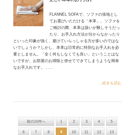
FLANNEL SOFAで、ソファの張地とし
てお選びいただける「本革」。ソファを
ご検討の際、本革は扱いが難しそうだっ
たり、お手入れ方法が分からなかったり
といった印象が強く、避けていらっしゃる方が多いのではな
いでしょうか？しかし、本革は日常的に特別なお手入れを必
要としません。「全く何もしなくても良い」ということはな
いですが、お部屋のお掃除と併せてできてしまうような簡単
なお手入れです。 ……
...続きを読む
前の10件へ
1
2
3
4
5
6
7
8
9
10
11
12
13