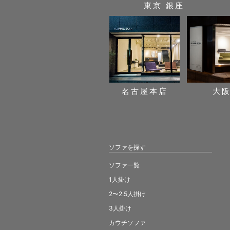
東京 銀座
名古屋本店
大
ソファを探す
ソファ一覧
1人掛け
2〜2.5人掛け
3人掛け
カウチソファ