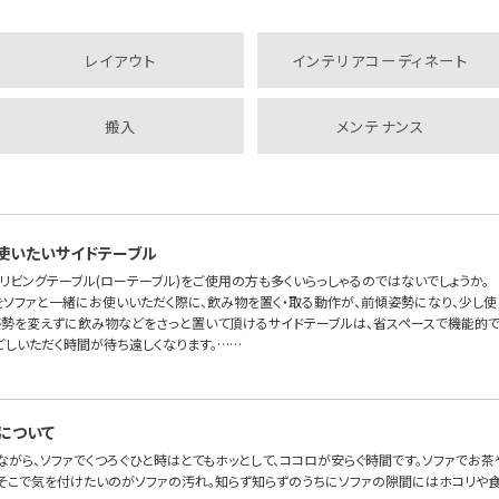
レイアウト
インテリアコーディネート
搬入
メンテナンス
使いたいサイドテーブル
リビングテーブル(ローテーブル)をご使用の方も多くいらっしゃるのではないでしょうか。
をソファと一緒にお使いいただく際に、飲み物を置く・取る動作が、前傾姿勢になり、少し使
姿勢を変えずに飲み物などをさっと置いて頂けるサイドテーブルは、省スペースで機能的です
ごしいただく時間が待ち遠しくなります。……
について
ながら、ソファでくつろぐひと時はとてもホッとして、ココロが安らぐ時間です。ソファでお
。そこで気を付けたいのがソファの汚れ。知らず知らずのうちにソファの隙間にはホコリや