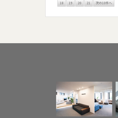
18
19
20
21
次の10件へ