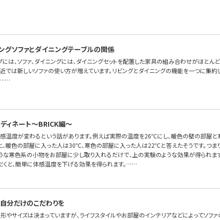
ングソファとダイニングテーブルの関係
グには、ソファ、ダイニングには、ダイニングセットを配置した家具の組み合わせがほとんど
最近では新しいソファの使い方が増えています。リビングとダイニングの機能を一つに集約した
……
ディネート〜BRICK編～
体感温度が変わるという話があります。例えば実際の温度を26℃にし、暖色の壁の部屋
と、暖色の部屋に入った人は30℃、寒色の部屋に入った人は22℃と答えたそうです。つま
ような寒色系の小物をお部屋に少し取り入れるだけで、上の実験のような効果が得られます
だくと、簡単に体感温度を下げる効果を得られます。……
自分だけのこだわりを
の形やサイズは決まっていますが、ライフスタイルやお部屋のインテリアなどによってソフ