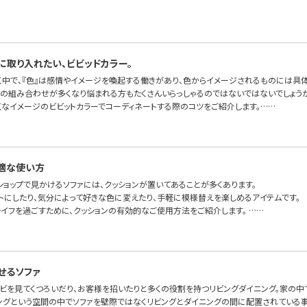
に取り入れたい、ビビッドカラー。
く中で、『色』は感情やイメージを喚起する働きがあり、色からイメージされるものには具
色の組み合わせが多くなり悩まれる方もたくさんいらっしゃるのではないではないでしょうか
気なイメージのビビットカラーでコーディネートする際のコツをご紹介します。……
適な使い方
ショップで見かけるソファには、クッションが置いてあることが多くあります。
トにしたり、気分によって好きな色に変えたり、手軽に模様替えを楽しめるアイテムです。
ライフを過ごすために、クッションの有効的なご使用方法をご紹介します。 ……
せるソファ
レビを見てくつろいだり、お客様を招いたりと多くの役割を持つリビングダイニング。家の中
ングという空間の中でソファを壁際ではなくリビングとダイニングの間に配置されている事