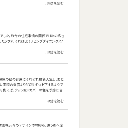
...続きを読む
でした。昨今の住宅事情の関係でLDKの広さ
ソファ。それはLD（リビングダイニング）ソ
...続きを読む
と寒色の壁の部屋にそれぞれ数名入室し、あと
り、実際の温度より3℃程ずつ上下するようで
。例えば、クッションカバーの色を季節に合
...続きを読む
ァの脚を元々のデザインの物から、違う脚へ変