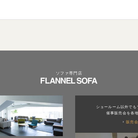
ソファ専門店
ショールーム以外でも
催事販売会を各
販売