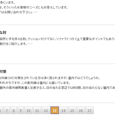
多くいます。
FAでは、そういったお客様のニーズにもお答えしています。
ずはお問い合わせ下さい。……
な肘
、自然と手を添える肘。クッションだけでなく、ソファでくつろぐ上で重要なポイントでもあ
魅力をご紹介します。……
対策
外線（UV）対策をされている方は多く見られますが、室内ではどうでしょうか。
われがちですが、この紫外線は室内にも届いています。
屋外の紫外線照射量と比較すると、日の当たる窓辺では約8割、日の当たらない室内であ
6
7
8
9
10
11
12
13
14
15
16
17