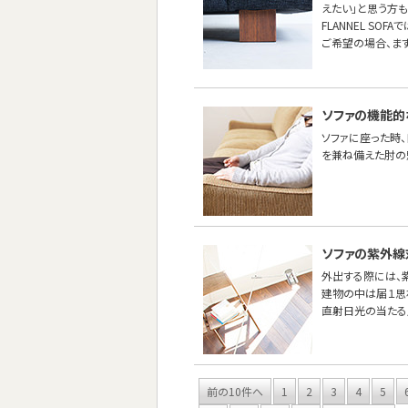
えたい」と思う方も
FLANNEL SO
ご希望の場合、ま
ソファの機能的
ソファに座った時
を兼ね備えた肘の
ソファの紫外線
外出する際には、紫
建物の中は届１思
直射日光の当たる
前の10件へ
1
2
3
4
5