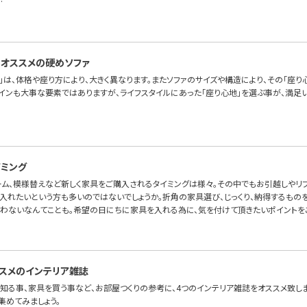
…
オススメの硬めソファ
」は、体格や座り方により、大きく異なります。またソファのサイズや構造により、その「座り
ザインも大事な要素ではありますが、ライフスタイルにあった「座り心地」を選ぶ事が、満足い
ミング
ーム、模様替えなど新しく家具をご購入されるタイミングは様々。その中でもお引越しやリ
入れたいという方も多いのではないでしょうか。折角の家具選び、じっくり、納得するものを
わないなんてことも。希望の日にちに家具を入れる為に、気を付けて頂きたいポイントを
スメのインテリア雑誌
知る事、家具を買う事など、お部屋つくりの参考に、4つのインテリア雑誌をオススメ致しま
集めてみましょう。