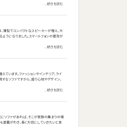
...続きを読む
は、薄型でコンパクトなスピーカーが増え、大
るようになりました。スマートフォンの普及が
...続きを読む
えています。ファッションやインテリア、ライ
用するソファですから、座り心地やデザイン、
...続きを読む
庭にソファがあれば、そこが家族の集まりの場
にも愛着がわき、長く大切にしていきたいと思