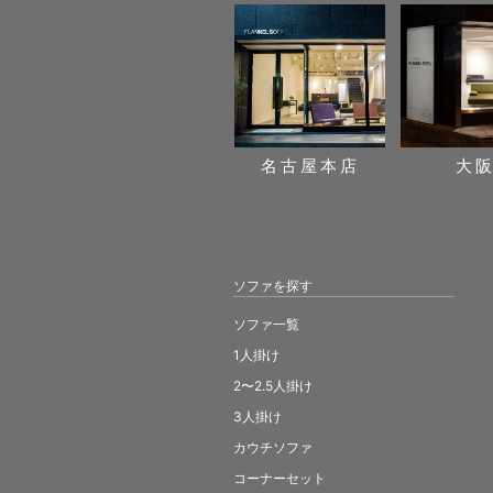
名古屋本店
大
ソファを探す
ソファ一覧
1人掛け
2〜2.5人掛け
3人掛け
カウチソファ
コーナーセット