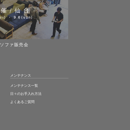
開催/仙台
ri) ・ 9.6(sun)
ソファ販売会
メンテナンス
メンテナンス一覧
日々のお手入れ方法
よくあるご質問