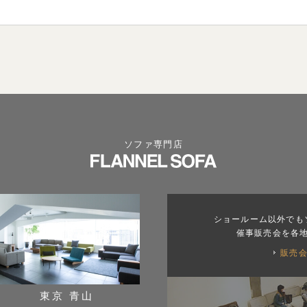
ソファ専門店
ショールーム以外でも
催事販売会を各
販売
東京 青山