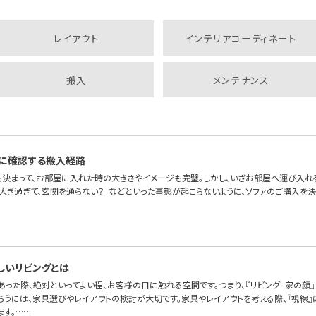
レイアウト
インテリアコーディネート
搬入
メンテナンス
に確認する搬入経路
も決まって、お部屋に入れた時の大きさやイメージも完璧。しかし、いざお部屋へ運び入れ
が大き過ぎて、玄関を通らない？」などといった事態が起こらないように、ソファのご購入を
しいリビングとは
あった際、絶対といってよい程、お客様の目に触れる空間です。つまり、『リビング=家の顔
らうには、家具選びやレイアウトの検討が大切です。家具やレイアウトを考える際、『視線』
ます。……