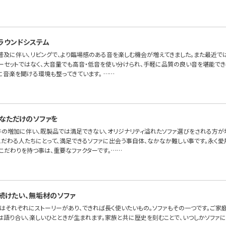
ラウンドシステム
普及に伴い、リビングで、より臨場感のある音を楽しむ機会が増えてきました。また最近で
ーセットではなく、大音量でも高音・低音を使い分けられ、手軽に品質の良い音を堪能でき
に音楽を聞ける環境も整ってきています。 ……
なただけのソファを
件の増加に伴い、既製品では満足できない、オリジナリティ溢れたソファ選びをされる方が増
こだわる人たちにとって、満足できるソファに出会う事自体、なかなか難しい事です。永く愛
こだわりを持つ事は、重要なファクターです。……
続けたい、無垢材のソファ
はそれぞれにストーリーがあり、できれば長く使いたいもの。ソファもその一つです。ご家
には語り合い、楽しいひとときが生まれます。家族と共に歴史を刻むことで、いつしかソファ