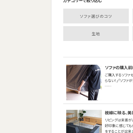
カテゴリーで絞り込む
ソファ選びのコツ
生地
ソファの購入前
ご購入するソファ
らない！」「ソファ
……
視線に映る、美
リビングは来客が
好印象に感じても
をすることが出来