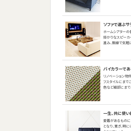
ソファで選ぶサ
ホームシアターの
掛かりなスピーカ
進み、無線で気軽
バイカラーであ
リノベーション物
フスタイルにまで
色など細部にまで
一生、共に使い
愛着があるものに
となり、寛ぎ、時