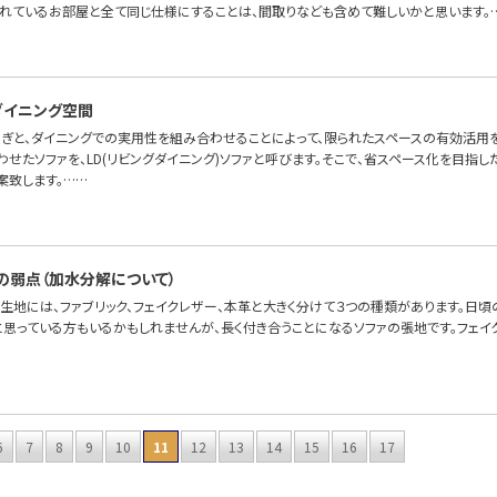
れているお部屋と全て同じ仕様にすることは、間取りなども含めて難しいかと思います。
たダイニング空間
ろぎと、ダイニングでの実用性を組み合わせることによって、限られたスペースの有効活用を
せたソファを、LD(リビングダイニング)ソファと呼びます。そこで、省スペース化を目指した
案致します。……
の弱点（加水分解について）
の生地には、ファブリック、フェイクレザー、本革と大きく分けて３つの種類があります。日
と思っている方もいるかもしれませんが、長く付き合うことになるソファの張地です。フェイ
6
7
8
9
10
11
12
13
14
15
16
17