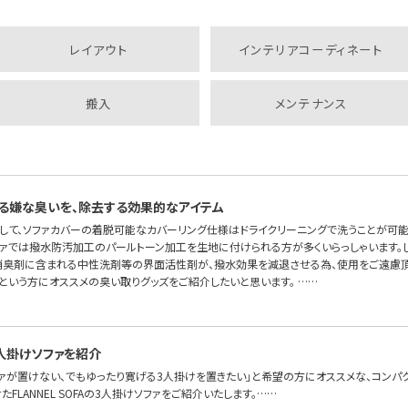
レイアウト
インテリアコーディネート
搬入
メンテナンス
る嫌な臭いを、除去する効果的なアイテム
して、ソファカバーの着脱可能なカバーリング仕様はドライクリーニングで洗うことが可
ソファでは撥水防汚加工のパールトーン加工を生地に付けられる方が多くいらっしゃいます。
消臭剤に含まれる中性洗剤等の界面活性剤が、撥水効果を減退させる為、使用をご遠慮頂
という方にオススメの臭い取りグッズをご紹介したいと思います。 ……
人掛けソファを紹介
ファが置けない、でもゆったり寛げる3人掛けを置きたい」と希望の方にオススメな、コンパ
FLANNEL SOFAの3人掛けソファをご紹介いたします。……