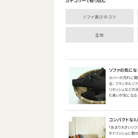
カテゴリーで絞り込む
ソファ選びのコツ
生地
ソファの気にな
カバーの汚れに関
合、 フランネル
リセッシュなどの
た臭いが気になる
コンパクトな3
「あまり大きいソ
タイリッシュに魅せた