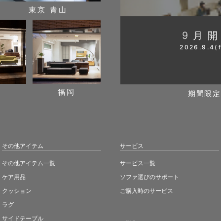
東京 青山
9月
2026.9.4(f
阪
福岡
期間限定
その他アイテム
サービス
その他アイテム一覧
サービス一覧
ケア用品
ソファ選びのサポート
クッション
ご購入時のサービス
ラグ
サイドテーブル