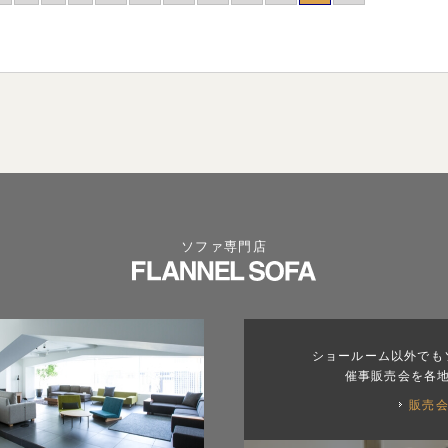
ソファ専門店
ショールーム以外でも
催事販売会を各
販売