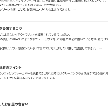
背が高く葉の大きなグリーンを置くと、お部屋は圧迫感が増し、窮屈に見えてしまいます。
ながら、最適なサイズのものを選ぶことが大切です。
グリーンを置くことで、お部屋にメリハリも生まれてきます。……
を設置するコツ
どのようなレイアウトでソファを設置されているでしょうか。
面の美しいSTRANDのような木フレームソファを、お部屋の中心に置いている方や、壁付
置く際は、ソファを壁にベタ付けするのではなく、少しだけ離して設置して下さい。……
脱着のポイント
のソファはソファーカバーを脱着でき、汚れた時にはクリーニングやお洗濯ができる優れモ
バーを上手く装着するコツをご紹介いたします。……
したお部屋の色合い