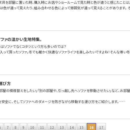
家具を部屋に置いた時、購入時にお店やショールームで見た時と色が違うと感じたことは
は色が違って見えたり、組み合わせる色によって雰囲気が違って見えることがあります。 
ソファの温かい生地特集。
冬はソファでなくコタツという方も多いのでは？
に入って買ったソファ。冬でも暖かく快適なソファライフを楽しみたいですよね！そんな寒い冬
運び方
て部屋の模様替えをしたい」「別の部屋や、引っ越し先へソファを移動させたい」など、お部
を安全に、そしてソファへのダメージを防ぎながら移動する運び方をご紹介します。……
6
7
8
9
10
11
12
13
14
15
16
17