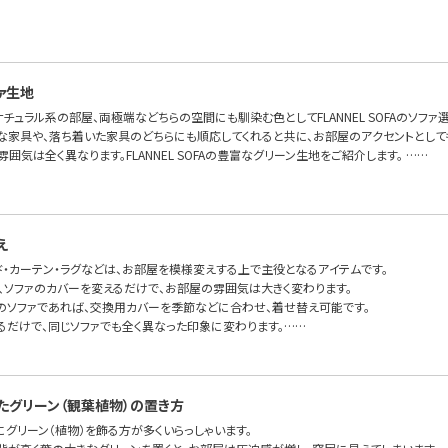
ァ生地
チュラル系の部屋、両極端などちらの空間にも馴染む色としてFLANNEL SOFAのソフ
な家具や、落ち着いた家具のどちらにも順応してくれると共に、お部屋のアクセントとして
雰囲気は全く異なります。FLANNEL SOFAの豊富なグリーン生地をご紹介します。 ……
え
ド・カーテン・ラグなどは、お部屋を模様変えする上で主役となるアイテムです。
で、ソファのカバーを変えるだけで、お部屋の雰囲気は大きく変わります。
のソファであれば、交換用カバーを季節などに合わせ、着せ替え可能です。
るだけで、同じソファでも全く異なった印象に変わります。……
たグリーン（観葉植物）の置き方
グリーン（植物）を飾る方が多くいらっしゃいます。