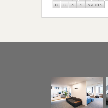
18
19
20
21
次の10件へ