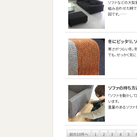
ソファなどの大型
組み合わせた時で
因です。……
冬にピッタリ。
寒さがつらい冬。
でも、せっかく気
ソファの持ち方
「ソファを動かし
います。
重量のあるソファ
前の10件へ
1
2
3
4
5