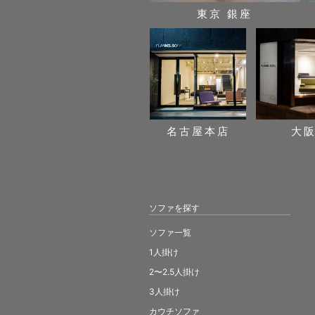
東京 銀座
名古屋本店
大
ソファを探す
ソファ一覧
1人掛け
2〜2.5人掛け
3人掛け
カウチソファ