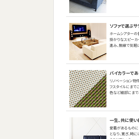
ソファで選ぶサ
ホームシアターの
掛かりなスピーカ
進み、無線で気軽
バイカラーであ
リノベーション物
フスタイルにまで
色など細部にまで
一生、共に使い
愛着があるものに
となり、寛ぎ、時