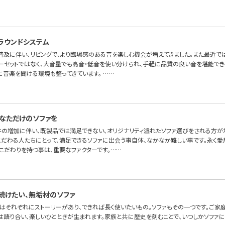
ラウンドシステム
普及に伴い、リビングで、より臨場感のある音を楽しむ機会が増えてきました。また最近で
ーセットではなく、大音量でも高音・低音を使い分けられ、手軽に品質の良い音を堪能でき
に音楽を聞ける環境も整ってきています。 ……
なただけのソファを
件の増加に伴い、既製品では満足できない、オリジナリティ溢れたソファ選びをされる方が増
こだわる人たちにとって、満足できるソファに出会う事自体、なかなか難しい事です。永く愛
こだわりを持つ事は、重要なファクターです。……
続けたい、無垢材のソファ
はそれぞれにストーリーがあり、できれば長く使いたいもの。ソファもその一つです。ご家
には語り合い、楽しいひとときが生まれます。家族と共に歴史を刻むことで、いつしかソファ