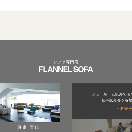
ソファ専門店
ショールーム以外でも
催事販売会を各
販売
東京 青山