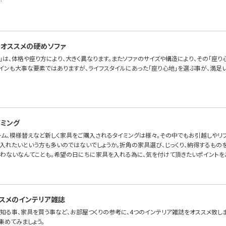
…
オススメの硬めソファ
」は、体格や座り方により、大きく異なります。またソファのサイズや構造により、その「座り
ザインも大事な要素ではありますが、ライフスタイルにあった「座り心地」を選ぶ事が、満足い
ミング
ーム、模様替えなど新しく家具をご購入されるタイミングは様々。その中でもお引越しやリ
入れたいという方も多いのではないでしょうか。折角の家具選び、じっくり、納得するものを
わないなんてことも。希望の日にちに家具を入れる為に、気を付けて頂きたいポイントを
スメのインテリア雑誌
知る事、家具を買う事など、お部屋つくりの参考に、4つのインテリア雑誌をオススメ致しま
集めてみましょう。