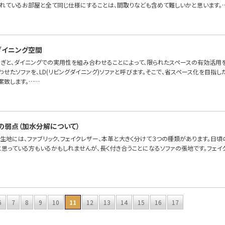
れているお部屋と全て同じ仕様にすることは、間取りなども含めて難しいかと思います。
たダイニング空間
ろぎと、ダイニングでの実用性を組み合わせることによって、限られたスペースの有効活用を
せたソファを、LD(リビングダイニング)ソファと呼びます。そこで、省スペース化を目指した
案致します。……
の弱点（加水分解について）
の生地には、ファブリック、フェイクレザー、本革と大きく分けて３つの種類があります。日
と思っている方もいるかもしれませんが、長く付き合うことになるソファの張地です。フェイ
6
7
8
9
10
11
12
13
14
15
16
17