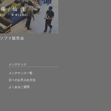
開催/仙台
ri) ・ 9.6(sun)
ソファ販売会
メンテナンス
メンテナンス一覧
日々のお手入れ方法
よくあるご質問