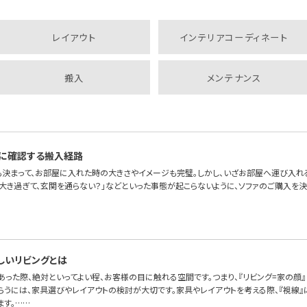
レイアウト
インテリアコーディネート
搬入
メンテナンス
に確認する搬入経路
も決まって、お部屋に入れた時の大きさやイメージも完璧。しかし、いざお部屋へ運び入れ
が大き過ぎて、玄関を通らない？」などといった事態が起こらないように、ソファのご購入を
しいリビングとは
あった際、絶対といってよい程、お客様の目に触れる空間です。つまり、『リビング=家の顔
らうには、家具選びやレイアウトの検討が大切です。家具やレイアウトを考える際、『視線』
ます。……