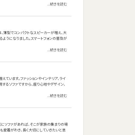
...続きを読む
は、薄型でコンパクトなスピーカーが増え、大
るようになりました。スマートフォンの普及が
...続きを読む
えています。ファッションやインテリア、ライ
用するソファですから、座り心地やデザイン、
...続きを読む
庭にソファがあれば、そこが家族の集まりの場
にも愛着がわき、長く大切にしていきたいと思