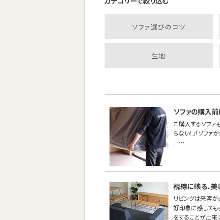
カテゴリーで絞り込む
ソファ選びのコツ
生地
ソファの購入前
ご購入するソファ
らない！」「ソファ
……
視線に映る、美
リビングは来客が
好印象に感じても
をすることが出来