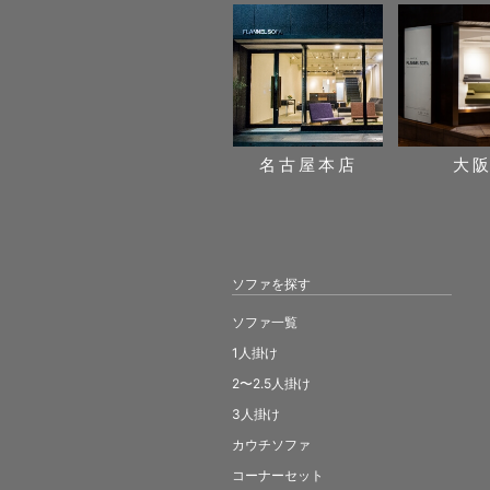
名古屋本店
大
ソファを探す
ソファ一覧
1人掛け
2〜2.5人掛け
3人掛け
カウチソファ
コーナーセット