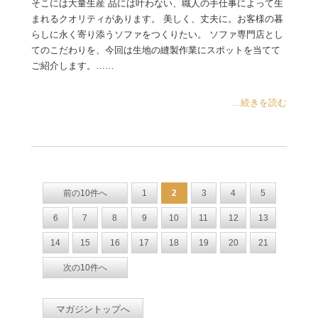
そこには大量生産 品には叶わない、職人の手仕事によって生
まれるクオリティがあります。 美しく、丈夫に。お客様の暮
らしに永く寄り添うソファをつくりたい。 ソファ専門店とし
てのこだわりを、今回は生地の縫製作業にスポットを当てて
ご紹介します。……
...続きを読む
前の10件へ
1
2
3
4
5
6
7
8
9
10
11
12
13
14
15
16
17
18
19
20
21
次の10件へ
マガジントップへ