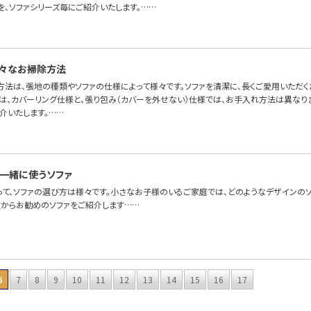
を、ソファシリーズ毎にご紹介いたします。……
々なお掃除方法
方法は、張地の種類やソファの仕様によって様々です。ソファを清潔に、長くご愛用いただ
ァは、カバーリング仕様と、張り包み（カバーを外せない）仕様では、お手入れ方法は異なり
介いたします。……
一緒に使うソファ
って、ソファの選び方は様々です。小さなお子様のいるご家庭では、どのようなデザインのソ
徴からお勧めのソファをご紹介します……
6
7
8
9
10
11
12
13
14
15
16
17