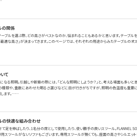
…
ルの関係
テーブルを選ぶ際、どの高さがベストなのか、悩まれることもあるかと思います。テーブル
「最適な高さ」が決まってきます。このページでは、それぞれの用途からみたテーブルのオス
いて
になる照明。引越しや新築の際には、「どんな照明にしようか？」と、考える場面も多いと
の種類や、畳数にあわせた明るさ選びなどに目が行きがちですが、照明の色温度も重要に
します。……
ルの快適な組み合わせ
て足を伸ばしたり、1名分の席として使用したり、使い勝手の良いスツール。FLANNEL S
専用スツールがないソファもございます。専用スツールが無くても、座面の高さやシルエット