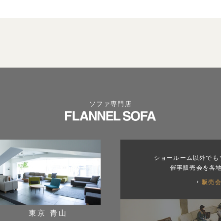
ソファ専門店
ショールーム以外でも
催事販売会を各
販売
東京 青山