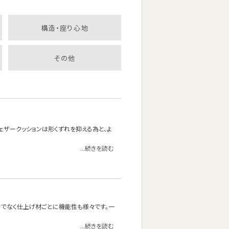
構造・座り心地
その他
フェザークッションは形くずれを抑える為と、よ
...続きを読む
でなく仕上げ材ごとに機能性も様々です。一
...続きを読む