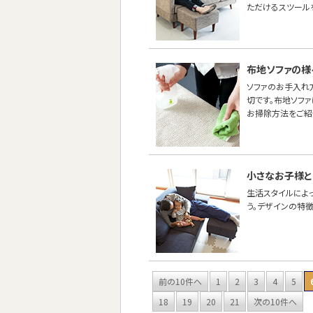
ただけるスツール
布地ソファの様
ソファのお手入れ
切です。布地ソフ
お掃除方法をご紹
小さなお子様と
生活スタイルによ
う。デザインの特
前の10件へ
1
2
3
4
5
18
19
20
21
次の10件へ