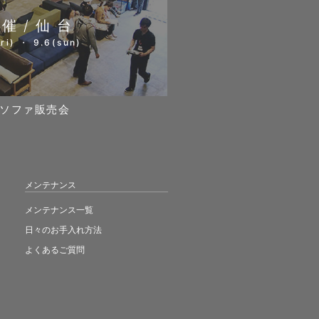
開催/仙台
ri) ・ 9.6(sun)
ソファ販売会
メンテナンス
メンテナンス一覧
日々のお手入れ方法
よくあるご質問