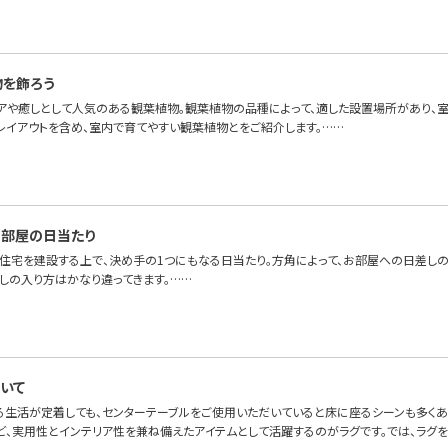
物を飾ろう
アや癒しとして人気のある観葉植物。観葉植物の品種によって、適した設置場所があり、室
レイアウトを含め、室内で育てやすい観葉植物とをご紹介します。……
部屋の日当たり
、住宅を建設する上で、決め手の1つにもなる日当たり。方角によって、お部屋への日差し
差しの入り方はかなり違ってきます。……
いて
る生活が定着しても、センターテーブルをご使用いただいていると床に座るシーンも多くある
ど、実用性とインテリア性を兼ね備えたアイテムとして活躍するのがラグです。では、ラグ