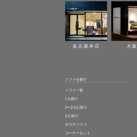
名古屋本店
大
ソファを探す
ソファ一覧
1人掛け
2〜2.5人掛け
3人掛け
カウチソファ
コーナーセット