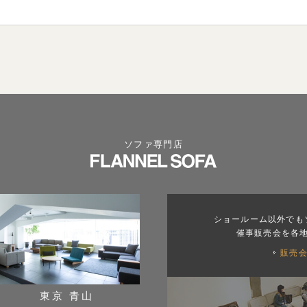
ソファ専門店
ショールーム以外でも
催事販売会を各
販売
東京 青山