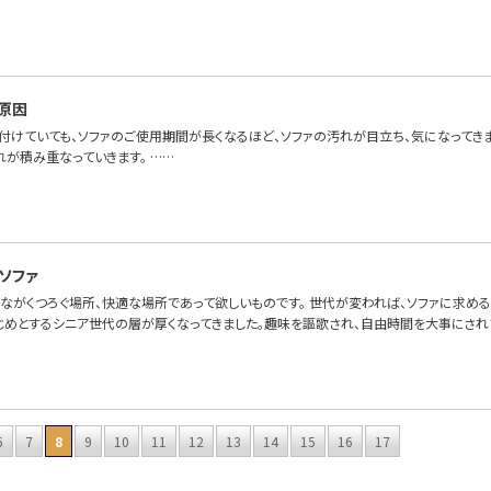
原因
付けていても、ソファのご使用期間が長くなるほど、ソファの汚れが目立ち、気になってき
れが積み重なっていきます。 ……
ソファ
んながくつろぐ場所、快適な場所であって欲しいものです。 世代が変われば、ソファに求め
じめとするシニア世代の層が厚くなってきました。趣味を謳歌され、自由時間を大事にされ
6
7
8
9
10
11
12
13
14
15
16
17