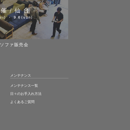
開催/仙台
ri) ・ 9.6(sun)
ソファ販売会
メンテナンス
メンテナンス一覧
日々のお手入れ方法
よくあるご質問