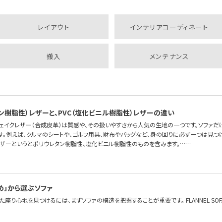
レイアウト
インテリアコーディネート
搬入
メンテナンス
タン樹脂性）レザーと、PVC（塩化ビニル樹脂性）レザーの違い
フェイクレザー（合成皮革）は質感や、その扱いやすさから人気の生地の一つです。ソファだ
す。例えば、クルマのシートや、ゴルフ用具、財布やバッグなど、身の回りに必ず一つは見つ
レザーというとポリウレタン樹脂性、塩化ビニル樹脂性のものを含みます。……
め」から選ぶソファ
座り心地を見つけるには、まずソファの構造を把握することが重要です。 FLANNEL S