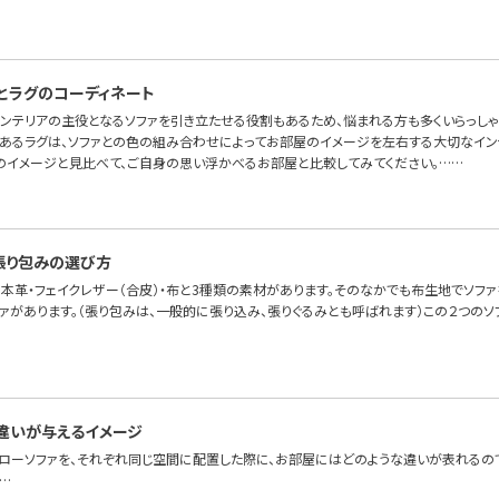
とラグのコーディネート
インテリアの主役となるソファを引き立たせる役割もあるため、悩まれる方も多くいらっしゃ
あるラグは、ソファとの色の組み合わせによってお部屋のイメージを左右する大切なイン
のイメージと見比べて、ご自身の思い浮かべるお部屋と比較してみてください。……
張り包みの選び方
本革・フェイクレザー（合皮）・布と3種類の素材があります。そのなかでも布生地でソファを
ファがあります。（張り包みは、一般的に張り込み、張りぐるみとも呼ばれます）この２つの
違いが与えるイメージ
とローソファを、それぞれ同じ空間に配置した際に、お部屋にはどのような違いが表れるので
…