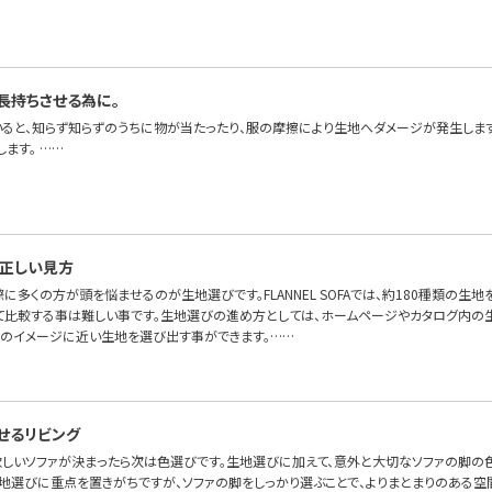
長持ちさせる為に。
いると、知らず知らずのうちに物が当たったり、服の摩擦により生地へダメージが発生しま
ます。 ……
正しい見方
に多くの方が頭を悩ませるのが生地選びです。FLANNEL SOFAでは、約180種類の生地
て比較する事は難しい事です。生地選びの進め方としては、ホームページやカタログ内の
身のイメージに近い生地を選び出す事ができます。……
せるリビング
 欲しいソファが決まったら次は色選びです。生地選びに加えて、意外と大切なソファの脚の
生地選びに重点を置きがちですが、ソファの脚をしっかり選ぶことで、よりまとまりのある空間