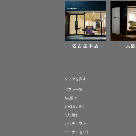
名古屋本店
大
ソファを探す
ソファ一覧
1人掛け
2〜2.5人掛け
3人掛け
カウチソファ
コーナーセット