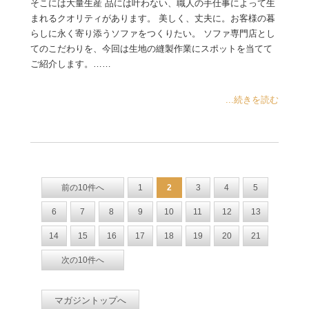
そこには大量生産 品には叶わない、職人の手仕事によって生
まれるクオリティがあります。 美しく、丈夫に。お客様の暮
らしに永く寄り添うソファをつくりたい。 ソファ専門店とし
てのこだわりを、今回は生地の縫製作業にスポットを当てて
ご紹介します。……
...続きを読む
前の10件へ
1
2
3
4
5
6
7
8
9
10
11
12
13
14
15
16
17
18
19
20
21
次の10件へ
マガジントップへ