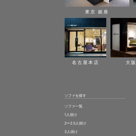
東京 銀座
名古屋本店
大
ソファを探す
ソファ一覧
1人掛け
2〜2.5人掛け
3人掛け