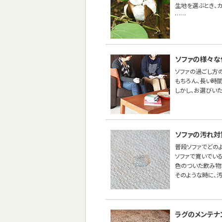
生地を選ぶとき、
……
ソファの様々な
ソファの過ごし方
もちろん、長い時間
しかし、お選びい
ソファの汚れ対
普段ソファでどの
ソファで寛いでい
色のついた飲み物
そのような時に、
ラグのメンテナ