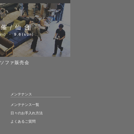
開催/仙台
ri) ・ 9.6(sun)
ソファ販売会
メンテナンス
メンテナンス一覧
日々のお手入れ方法
よくあるご質問