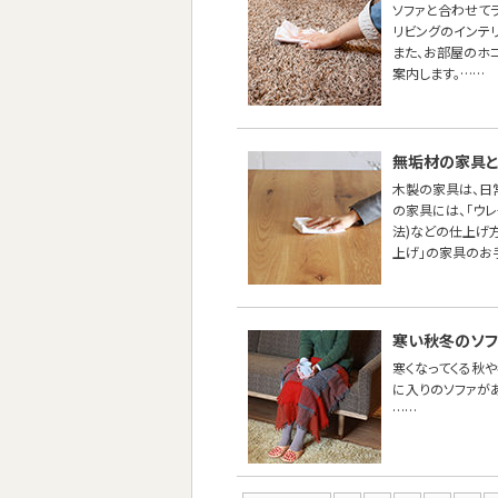
ソファと合わせて
リビングのインテ
また、お部屋のホ
案内します。……
無垢材の家具と
木製の家具は、日
の家具には、「ウ
法)などの仕上げ
上げ」の家具のお
寒い秋冬のソフ
寒くなってくる秋や
に入りのソファが
……