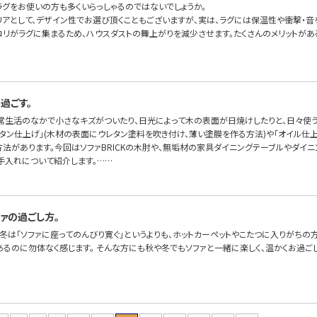
ラグをお使いの方も多くいらっしゃるのではないでしょうか。
リアとして、デザイン性でお選び頂くこともございますが、実は、ラグには保温性や衝撃・音
コリがラグに集まるため、ハウスダストの舞上がりを減少させます。たくさんのメリットが
過ごす。
常生活のなかで小さなキズがついたり、日光によって木の表面が日焼けしたりと、日々使う
レタン仕上げ」(木材の表面にウレタン塗料を吹き付け、薄い塗膜を作る方法)や「オイル仕
方法があります。今回はソファBRICKの木肘や、無垢材の家具ダイニングテーブルやダイ
手入れについて紹介します。……
ァの過ごし方。
冬は「ソファに座ってのんびり寛ぐ」というよりも、ホットカーペットやこたつに入りがちの
あるのに勿体なく感じます。 そんな方にも秋や冬でもソファと一緒に楽しく、温かくお過ご