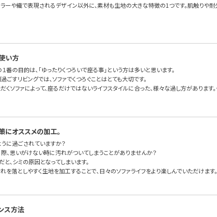
カラーや織で表現されるデザイン以外に、素材も生地の大きな特徴の1つです。肌触りや耐
使い方
の１番の目的は、「ゆったりくつろいで座る事」という方は多いと思います。
過ごすリビングでは、ソファでくつろぐことはとても大切です。
ただくソファによって、座るだけではないライフスタイルに合った、様々な過し方があります。
策にオススメの加工。
ように過ごされていますか？
る際、思いがけない時に汚れがついてしまうことがありませんか？
だと、シミの原因となってしまいます。
汚れを落としやすく生地を加工することで、日々のソファライフをより楽しんでいただけます
ンス方法