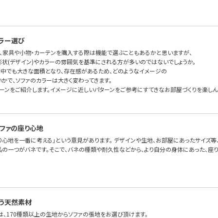
ラー選び
、家具や小物・カーテンを購入する際は機能で選ぶこともあるかと思いますが、
形状(デザイン)やカラーの雰囲気を基準にされる方が多いのではないでしょうか。
の中でも大きな面積となり、存在感があるため、どのようなイメージの
かで、ソファのカラーは大きく変わってきます。
ターンをご紹介します。イメージに近しいパターンをご参考にすてきなお部屋づくりを楽しん
ファの座り心地
り心地を一番に考える」という意見があります。 デザインや生地、お部屋にあったサイズ等
品の一つがバネです。そこで、バネの種類や耐久性などから、より自分の身体にあった、座り心
う天然素材
FAでは、170種類以上の生地からソファの張地をお選び頂けます。