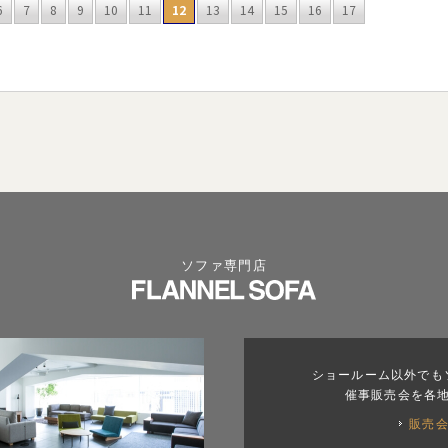
6
7
8
9
10
11
12
13
14
15
16
17
ソファ専門店
ショールーム以外でも
催事販売会を各
販売