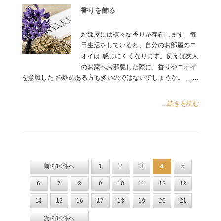
香りを飾る
お部屋には様々な香りが存在します。毎
日生活をしていると、自分のお部屋のニ
オイは 感じにくくなります。例えば友人
のお家へお邪魔した際に、香りやニオイ
を意識した 経験のある方も多いのではないでしょうか。 ……
...続きを読む
前の10件へ
1
2
3
4
5
6
7
8
9
10
11
12
13
14
15
16
17
18
19
20
21
次の10件へ