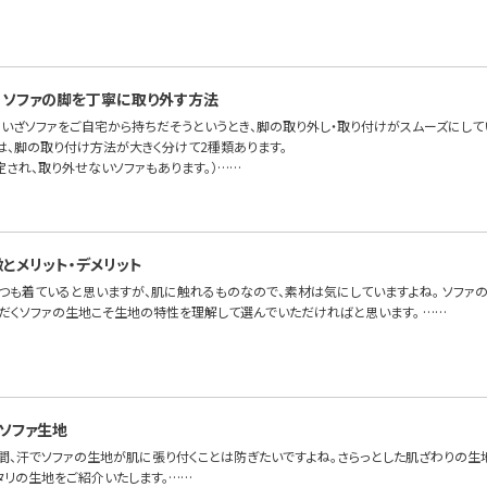
、ソファの脚を丁寧に取り外す方法
、いざソファをご自宅から持ちだそうというとき、脚の取り外し・取り付けがスムーズにして
FAでは、脚の取り付け方法が大きく分けて2種類あります。
定され、取り外せないソファもあります。）……
とメリット・デメリット
つも着ていると思いますが、肌に触れるものなので、素材は気にしていますよね。 ソファ
ただくソファの生地こそ生地の特性を理解して選んでいただければと思います。 ……
ソファ生地
時間、汗でソファの生地が肌に張り付くことは防ぎたいですよね。さらっとした肌ざわりの生
タリの生地をご紹介いたします。……