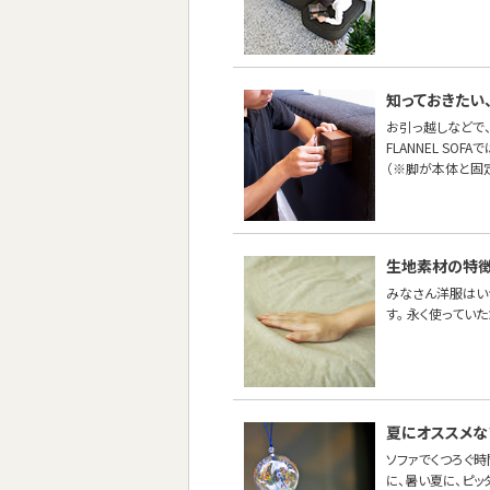
知っておきたい
お引っ越しなどで
FLANNEL SO
（※脚が本体と固
生地素材の特徴
みなさん洋服はい
す。 永く使ってい
夏にオススメな
ソファでくつろぐ
に、暑い夏に、ピッ