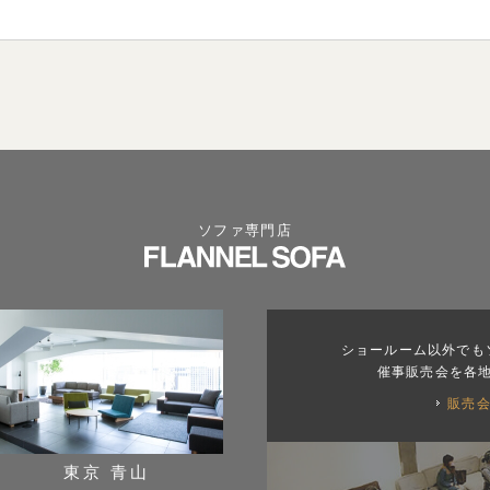
ソファ専門店
ショールーム以外でも
催事販売会を各
販売
東京 青山