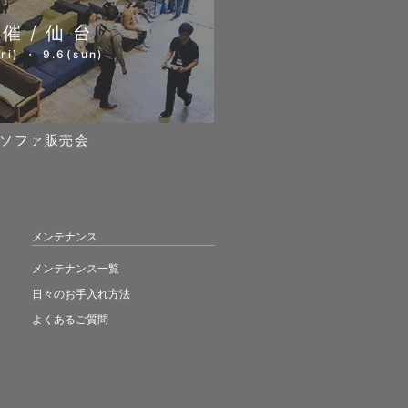
開催/仙台
ri) ・ 9.6(sun)
ソファ販売会
メンテナンス
メンテナンス一覧
日々のお手入れ方法
よくあるご質問