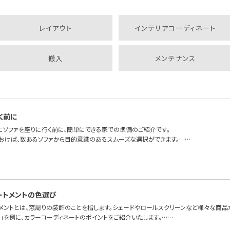
レイアウト
インテリアコーディネート
搬入
メンテナンス
く前に
にソファを座りに行く前に、簡単にできる家での準備のご紹介です。
おけば、数あるソファから目的意識のあるスムーズな選択ができます。……
ートメントの色選び
トメントとは、窓周りの装飾のことを指します。シェードやロールスクリーンなど様々な商品
」を例に、カラーコーディネートのポイントをご紹介いたします。……