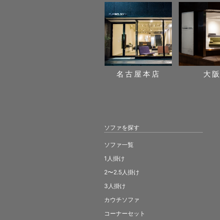
名古屋本店
大
ソファを探す
ソファ一覧
1人掛け
2〜2.5人掛け
3人掛け
カウチソファ
コーナーセット