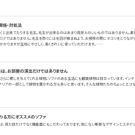
関係・対処法
くと出来てたりする毛玉。毛玉が出来るのはあまり見栄えのいいものではありません。素
だけではありません。毛玉を防ぐには毛羽が絡まぬよう、お掃除の際にホコリをとりながら
間かかりますが生地にやさしく、長くきれいに使っていただけます。……
は、お部屋の演出だけではありません
、さらに癒しを与えてくれる植物。ソファのある生活にも観葉植物は目立っています。インテ
テリアの一部として植物を置かれる方も多いと思います。そんな植物たちのちょっとエコな
わる方にオススメのソファ
は、見た目だけでなく機能面にもこだわっております。他にない斬新なデザインとスタイリ