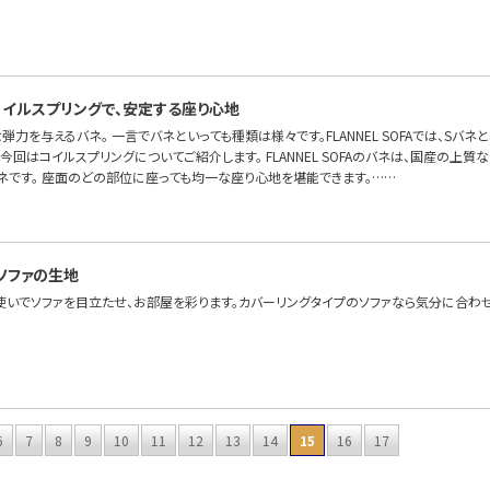
イルスプリングで、安定する座り心地
弾力を与えるバネ。 一言でバネといっても種類は様々です。FLANNEL SOFAでは、Sバ
今回はコイルスプリングについてご紹介します。 FLANNEL SOFAのバネは、国産の上
ネです。 座面のどの部位に座っても均一な座り心地を堪能できます。……
ソファの生地
使いでソファを目立たせ、お部屋を彩ります。カバーリングタイプのソファなら気分に合わ
6
7
8
9
10
11
12
13
14
15
16
17