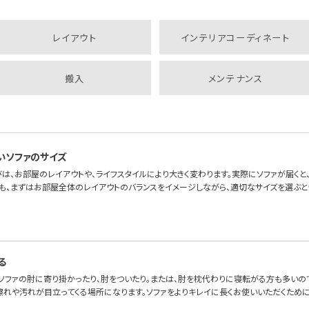
レイアウト
インテリアコーディネート
搬入
メンテナンス
いソファのサイズ
は、お部屋のレイアウトや、ライフスタイルにより大きく変わります。実際にソファが届くと、「
も、まずはお部屋全体のレイアウトのバランスをイメージしながら、適切なサイズを選ぶと
る
、ソファの肘に寄り掛かったり、肘をついたり。または、肘を枕代わりに寝転がる方も多いの
擦れや汚れが目立ってくる場所になります。ソファをよりキレイに長くお使いいただくため