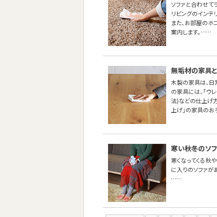
ソファと合わせて
リビングのインテ
また、お部屋のホ
案内します。……
無垢材の家具と
木製の家具は、日
の家具には、「ウ
法)などの仕上げ
上げ」の家具のお
寒い秋冬のソフ
寒くなってくる秋や
に入りのソファが
……