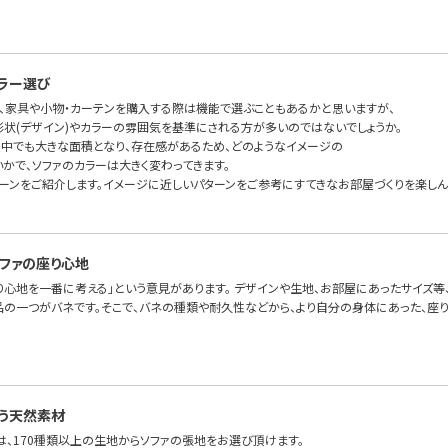
ラー選び
、家具や小物・カーテンを購入する際は機能で選ぶこともあるかと思いますが、
形状(デザイン)やカラーの雰囲気を基準にされる方が多いのではないでしょうか。
の中でも大きな面積となり、存在感があるため、どのようなイメージの
かで、ソファのカラーは大きく変わってきます。
ターンをご紹介します。イメージに近しいパターンをご参考にすてきなお部屋づくりを楽しん
ファの座り心地
り心地を一番に考える」という意見があります。 デザインや生地、お部屋にあったサイズ等
品の一つがバネです。そこで、バネの種類や耐久性などから、より自分の身体にあった、座り心
う天然素材
FAでは、170種類以上の生地からソファの張地をお選び頂けます。