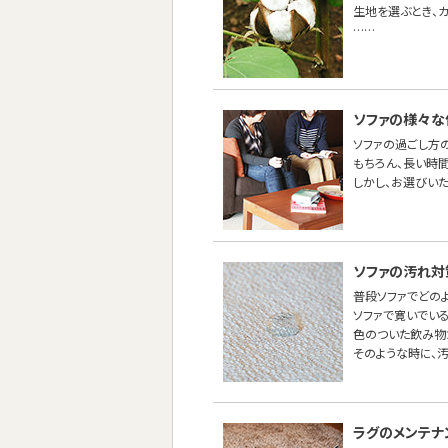
生地を選ぶとき、
……
ソファの様々な
ソファの過ごし方
もちろん、長い時間
しかし、お選びい
ソファの汚れ対
普段ソファでどの
ソファで寛いでい
色のついた飲み物
そのような時に、
ラグのメンテナ