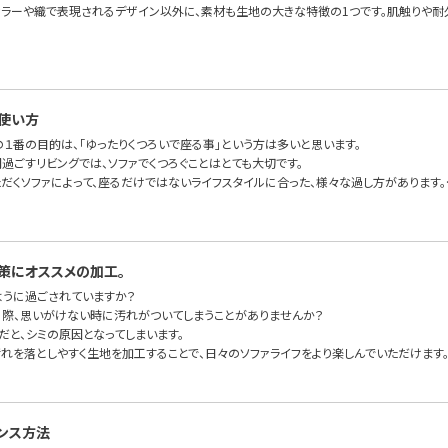
カラーや織で表現されるデザイン以外に、素材も生地の大きな特徴の1つです。肌触りや耐
使い方
の１番の目的は、「ゆったりくつろいで座る事」という方は多いと思います。
過ごすリビングでは、ソファでくつろぐことはとても大切です。
ただくソファによって、座るだけではないライフスタイルに合った、様々な過し方があります。
策にオススメの加工。
ように過ごされていますか？
る際、思いがけない時に汚れがついてしまうことがありませんか？
だと、シミの原因となってしまいます。
汚れを落としやすく生地を加工することで、日々のソファライフをより楽しんでいただけます
ンス方法