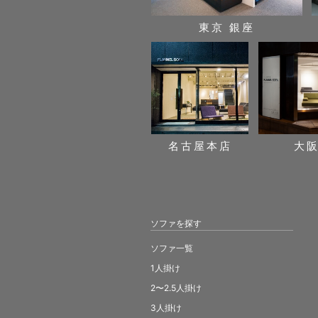
東京 銀座
名古屋本店
大
ソファを探す
ソファ一覧
1人掛け
2〜2.5人掛け
3人掛け