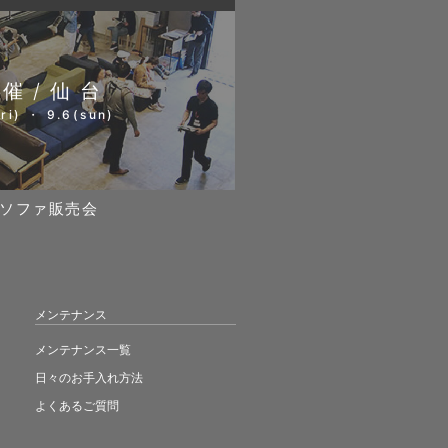
開催/仙台
ri) ・ 9.6(sun)
ソファ販売会
メンテナンス
メンテナンス一覧
日々のお手入れ方法
よくあるご質問