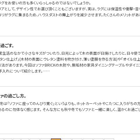
ラグをお使いの方も多くいらっしゃるのではないでしょうか。
リアとして、デザイン性でお選び頂くこともございますが、実は、ラグには保温性や衝撃・音
コリがラグに集まるため、ハウスダストの舞上がりを減少させます。たくさんのメリットが
過ごす。
常生活のなかで小さなキズがついたり、日光によって木の表面が日焼けしたりと、日々使う
レタン仕上げ」(木材の表面にウレタン塗料を吹き付け、薄い塗膜を作る方法)や「オイル仕
方法があります。今回はソファBRICKの木肘や、無垢材の家具ダイニングテーブルやダイ
手入れについて紹介します。……
ァの過ごし方。
冬は「ソファに座ってのんびり寛ぐ」というよりも、ホットカーペットやこたつに入りがちの
あるのに勿体なく感じます。 そんな方にも秋や冬でもソファと一緒に楽しく、温かくお過ご