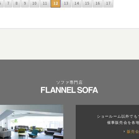
6
7
8
9
10
11
12
13
14
15
16
17
ソファ専門店
ショールーム以外でも
催事販売会を各
販売