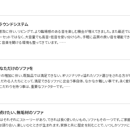
ラウンドシステム
普及に伴い、リビングで、より臨場感のある音を楽しむ機会が増えてきました。また最近で
ーセットではなく、大音量でも高音・低音を使い分けられ、手軽に品質の良い音を堪能でき
に音楽を聞ける環境も整ってきています。 ……
なただけのソファを
件の増加に伴い、既製品では満足できない、オリジナリティ溢れたソファ選びをされる方が増
こだわる人たちにとって、満足できるソファに出会う事自体、なかなか難しい事です。永く愛
こだわりを持つ事は、重要なファクターです。……
続けたい、無垢材のソファ
はそれぞれにストーリーがあり、できれば長く使いたいもの。ソファもその一つです。ご家
には語り合い、楽しいひとときが生まれます。家族と共に歴史を刻むことで、いつしかソファ