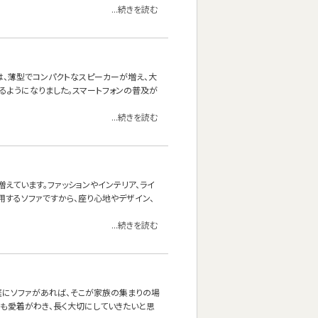
...続きを読む
は、薄型でコンパクトなスピーカーが増え、大
るようになりました。スマートフォンの普及が
...続きを読む
えています。ファッションやインテリア、ライ
用するソファですから、座り心地やデザイン、
...続きを読む
庭にソファがあれば、そこが家族の集まりの場
にも愛着がわき、長く大切にしていきたいと思