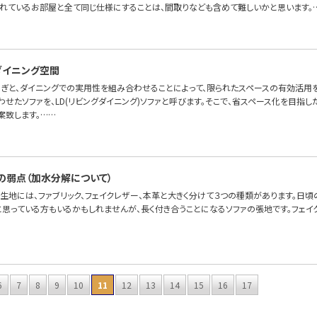
れているお部屋と全て同じ仕様にすることは、間取りなども含めて難しいかと思います。
たダイニング空間
ろぎと、ダイニングでの実用性を組み合わせることによって、限られたスペースの有効活用を
せたソファを、LD(リビングダイニング)ソファと呼びます。そこで、省スペース化を目指した
案致します。……
の弱点（加水分解について）
の生地には、ファブリック、フェイクレザー、本革と大きく分けて３つの種類があります。日
と思っている方もいるかもしれませんが、長く付き合うことになるソファの張地です。フェイ
6
7
8
9
10
11
12
13
14
15
16
17