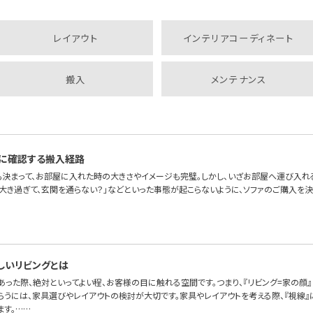
レイアウト
インテリアコーディネート
搬入
メンテナンス
に確認する搬入経路
も決まって、お部屋に入れた時の大きさやイメージも完璧。しかし、いざお部屋へ運び入れ
が大き過ぎて、玄関を通らない？」などといった事態が起こらないように、ソファのご購入を
しいリビングとは
あった際、絶対といってよい程、お客様の目に触れる空間です。つまり、『リビング=家の顔
らうには、家具選びやレイアウトの検討が大切です。家具やレイアウトを考える際、『視線』
ます。……