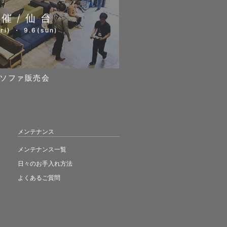
開催/仙台
ri) ・ 9.6(sun)
ソファ販売会
メンテナンス
メンテナンス一覧
日々のお手入れ方法
よくあるご質問