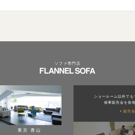
ソファ専門店
ショールーム以外でも
催事販売会を各
販売
東京 青山