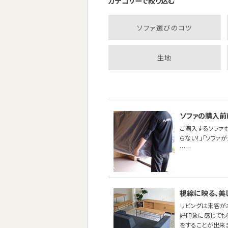
カテゴリーで絞り込む
ソファ選びのコツ
生地
ソファの購入前
ご購入するソファ
らない！」「ソファ
……
視線に映る、美
リビングは来客が
好印象に感じても
をすることが出来