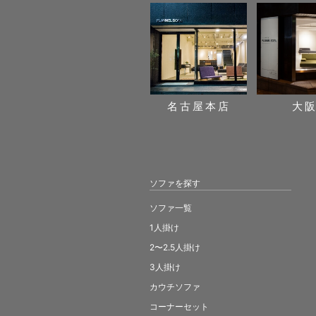
名古屋本店
大
ソファを探す
ソファ一覧
1人掛け
2〜2.5人掛け
3人掛け
カウチソファ
コーナーセット