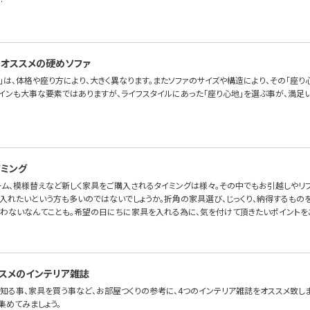
…
オススメの硬めソファ
」は、体格や座り方により、大きく異なります。またソファのサイズや構造により、その「座り
ザインも大事な要素ではありますが、ライフスタイルにあった「座り心地」を選ぶ事が、満足い
ミング
ーム、模様替えなど新しく家具をご購入されるタイミングは様々。その中でもお引越しやリ
入れたいという方も多いのではないでしょうか。折角の家具選び、じっくり、納得するものを
わないなんてことも。希望の日にちに家具を入れる為に、気を付けて頂きたいポイントを
スメのインテリア雑誌
知る事、家具を買う事など、お部屋つくりの参考に、4つのインテリア雑誌をオススメ致しま
集めてみましょう。