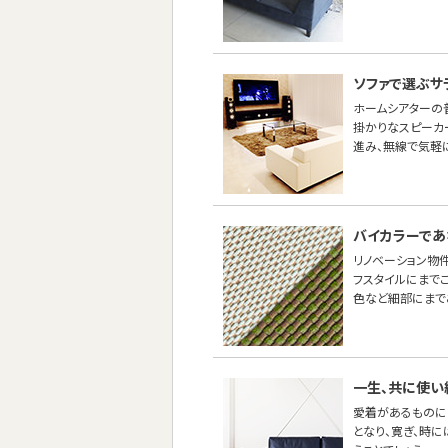
ソファで選ぶサ
ホームシアターの
掛かりなスピーカ
進み、無線で気軽
バイカラーであ
リノベーション物
フスタイルにまで
色など細部にまで
一生、共に使い
愛着があるものに
となり、寛ぎ、時