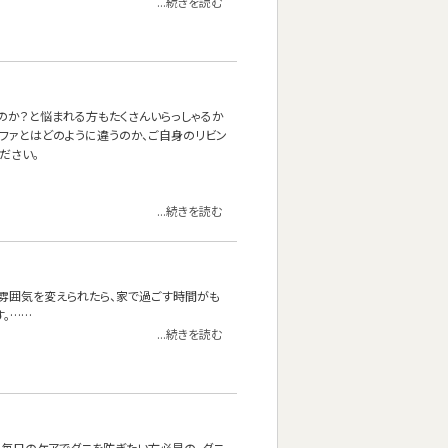
...続きを読む
いのか？と悩まれる方もたくさんいらっしゃるか
ーソファとはどのように違うのか、ご自身のリビン
ださい。
...続きを読む
雰囲気を変えられたら、家で過ごす時間がも
す。……
...続きを読む
、毎日のケアでダニを防ぎたい方必見の、ダニ