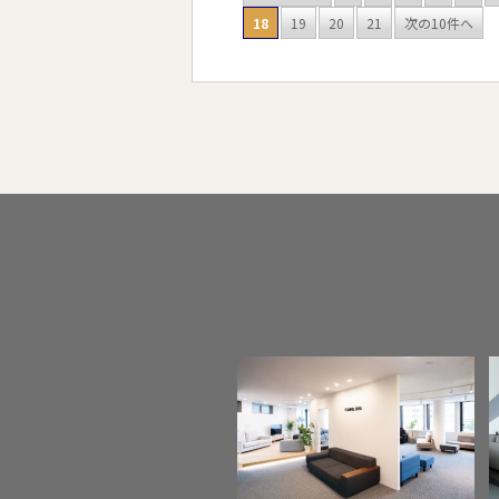
18
19
20
21
次の10件へ