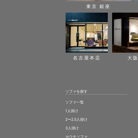
東京 銀座
名古屋本店
大
ソファを探す
ソファ一覧
1人掛け
2〜2.5人掛け
3人掛け
カウチソファ