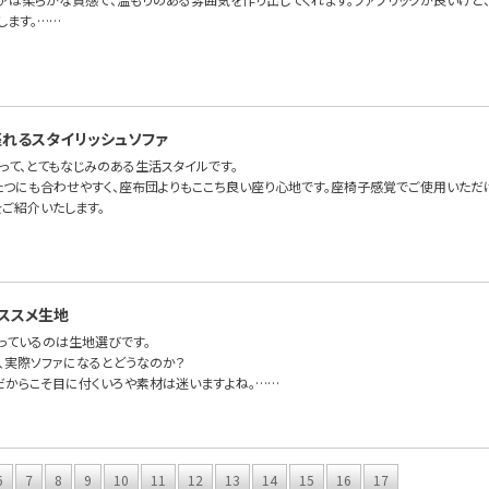
します。……
れるスタイリッシュソファ
って、とてもなじみのある生活スタイルです。
たつにも合わせやすく、座布団よりもここち良い座り心地です。座椅子感覚でご使用いただけ
irをご紹介いたします。
ススメ生地
っているのは生地選びです。
、実際ソファになるとどうなのか？
だからこそ目に付くいろや素材は迷いますよね。……
6
7
8
9
10
11
12
13
14
15
16
17