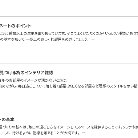
ネートのポイント
OFAでは160種類以上の生地を取り扱っています。 そこでよくいただくのが「いっぱい種類が
の基本を知って、一歩上のおしゃれ部屋をめざしましょう。 ……
見つける為のインテリア雑誌
イルのお部屋のイメージが湧かないときは、
眺めながら、毎日過ごしていて落ち着く部屋、楽しくなる部屋など理想のスタイルを思い描
トの基本
屋づくりの基本は、毎日の過ごし方をイメージしてスペースを確保することです。ソファや
ムーズに行けるように動線を考えることが大切です。……