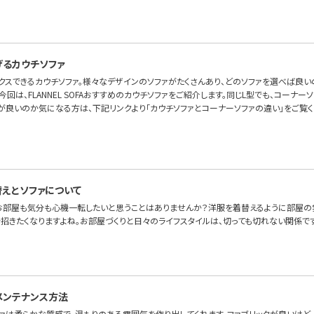
げるカウチソファ
ックスできるカウチソファ。様々なデザインのソファがたくさんあり、どのソファを選べば良
今回は、FLANNEL SOFAおすすめのカウチソファをご紹介します。同じL型でも、コーナ
が良いのか気になる方は、下記リンクより「カウチソファとコーナーソファの違い」をご覧く
えとソファについて
お部屋も気分も心機一転したいと思うことはありませんか？洋服を着替えるように部屋の
を招きたくなりますよね。お部屋づくりと日々のライフスタイルは、切っても切れない関係で
メンテナンス方法
ファは柔らかな質感で、温もりのある雰囲気を作り出してくれます。ファブリックが良いけど