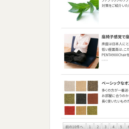
対策をご紹介いた
座椅子感覚で座
床座は日本人にと
低い座面高は、こ
PENTA900Cha
……
ベーシックなオ
多くの方が一番迷
お部屋に合うのか
長く使いたいもの
前の10件へ
1
2
3
4
5