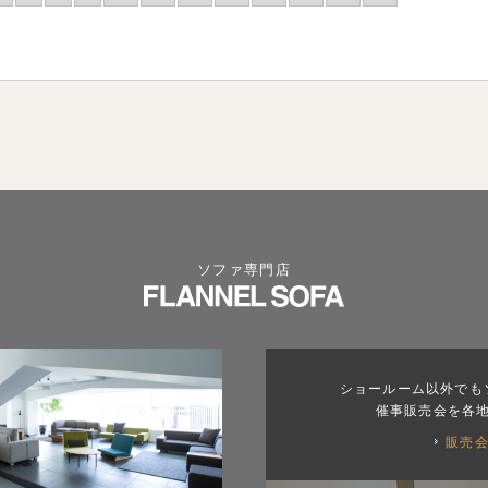
ソファ専門店
ショールーム以外でも
催事販売会を各
販売