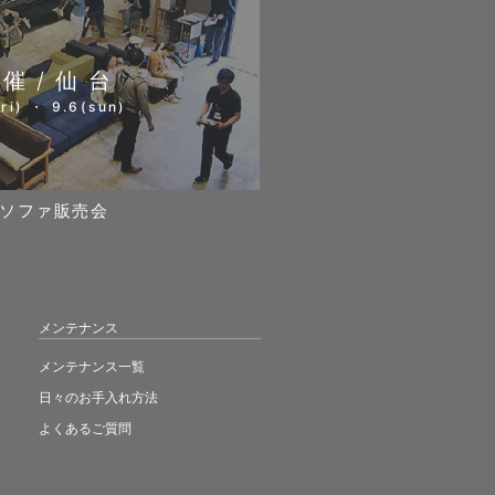
開催/仙台
ri) ・ 9.6(sun)
ソファ販売会
メンテナンス
メンテナンス一覧
日々のお手入れ方法
よくあるご質問