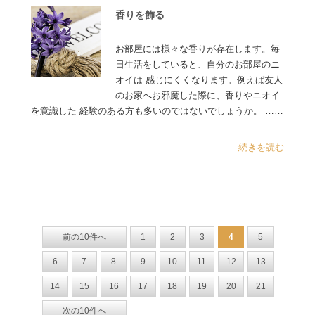
香りを飾る
お部屋には様々な香りが存在します。毎
日生活をしていると、自分のお部屋のニ
オイは 感じにくくなります。例えば友人
のお家へお邪魔した際に、香りやニオイ
を意識した 経験のある方も多いのではないでしょうか。 ……
...続きを読む
前の10件へ
1
2
3
4
5
6
7
8
9
10
11
12
13
14
15
16
17
18
19
20
21
次の10件へ