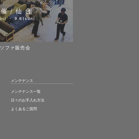
開催/仙台
ri) ・ 9.6(sun)
ソファ販売会
メンテナンス
メンテナンス一覧
日々のお手入れ方法
よくあるご質問