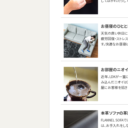
してはがれたりし
お昼寝のひとと
天気の良い休日に
疲労回復・ストレス
す。快適なお昼寝は
お部屋のニオイ
近年、LDKが一
み込んだニオイは
屋にお客様を招き
本革ソファの革
FLANNEL S
は、お手入れをし