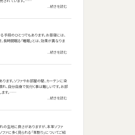
売されています。……
...続きを読む
せる手段のひとつでもあります。お昼寝には、
夜、長時間眠る「睡眠」とは、効果が異なりま
...続きを読む
あります。ソファやお部屋の壁、カーテンに染
慣れ、自分自身で気付く事は難しいです。お部
ます。……
...続きを読む
れぞれの生地に良さがありますが、本革ソファ
ソファに多く見られる「革割り」についてご紹