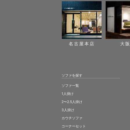
名古屋本店
大
ソファを探す
ソファ一覧
1人掛け
2〜2.5人掛け
3人掛け
カウチソファ
コーナーセット