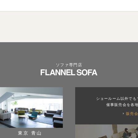
ソファ専門店
ショールーム以外でも
催事販売会を各
販売
東京 青山