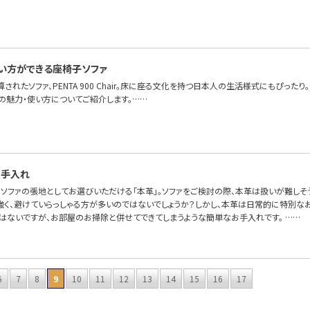
…
い方ができる座椅子ソファ
算されたソファ、PENTA 900 Chair。床に座る文化を持つ日本人の生活様式にもぴっ
Chairの魅力・使い方についてご紹介します。……
お手入れ
OFAで、ソファの張地としてお選びいただける「本革」。ソファをご検討の際、本革は扱いが難
強く、避けていらっしゃる方が多いのではないでしょうか？しかし、本革は日常的に特別なお
とはないですが、お部屋のお掃除と併せてできてしまうような簡単なお手入れです。 ……
6
7
8
9
10
11
12
13
14
15
16
17