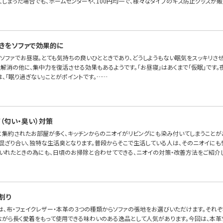
てしまった場合でも、ホームセンターや、100円均一で、様々なタイプのキズ防止グッズが販
きをソファで効果的に
ソファでお昼寝。とても気持ちの良いひとときであり、どうしようもない眠気をスッキリさ
解消の他に、集中力を復活させる効果もあるようです。「お昼寝」はあくまで「仮眠」です。
、「眠り過ぎない」ことがポイントです。……
（匂い・臭い）対策
室に集約されたお部屋が多く、キッチンからのニオイがリビングにも染み付いてしまうことが
混ざり合い、独特な生活臭となります。普段からそこで生活している人は、そのニオイにも
いれたときの為にも、日頃のお掃除と合わせてできる、ニオイの対策・改善方法をご紹介し
割り
OFAでは、布・フェイクレザー・本革の３つの種類からソファの張地をお選びいただけます。そ
ながら長く愛着をもって使用できる味わいのある逸品として人気があります。今回は、本革