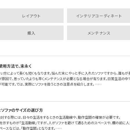
レイアウト
インテリアコーディネート
搬入
メンテナンス
使用方法で、末永く
扱い方によって長くも短くもなります。悩んだ末にやっと手に入れたソファですから、誰もが
が原因で、思っていたよりも早くメンテナンスが必要となる場合が有ります。日常生活の中で
が可能です。では、実際にソファを扱うときの注意点を紹介します。 ……
ソファのサイズの選び方
検討する際には、日々の生活をするときの生活動線や、動作空間の確保が必要です。
を示すものが「生活動線」ですが、人がソファを避けて通るためのスペースや、棚の前に人
ペースなどは、「動作空間」となります。……