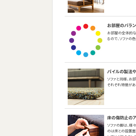
お部屋のバラ
お部屋の全体的な
るので、ソファの
パイルの製法
ソファと同様、お
それぞれ特徴があ
床の傷防止のア
ソファの脚は、様
のは床との設置面の