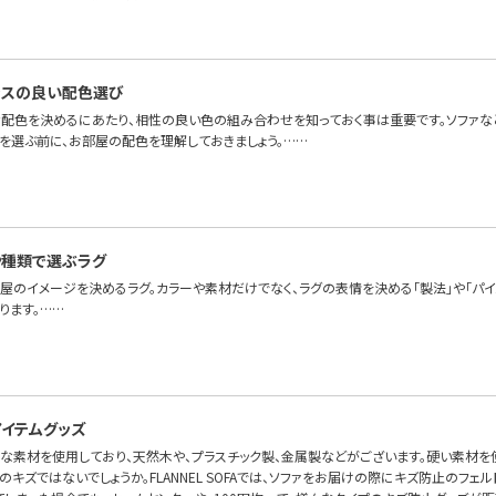
ンスの良い配色選び
配色を決めるにあたり、相性の良い色の組み合わせを知っておく事は重要です。ソファな
色を選ぶ前に、お部屋の配色を理解しておきましょう。……
や種類で選ぶラグ
部屋のイメージを決めるラグ。カラーや素材だけでなく、ラグの表情を決める「製法」や「パ
ります。……
イテムグッズ
々な素材を使用しており、天然木や、プラスチック製、金属製などがございます。硬い素材を
キズではないでしょうか。FLANNEL SOFAでは、ソファをお届けの際にキズ防止のフェ