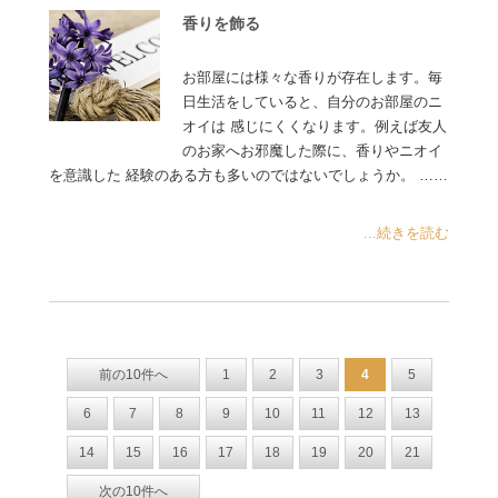
香りを飾る
お部屋には様々な香りが存在します。毎
日生活をしていると、自分のお部屋のニ
オイは 感じにくくなります。例えば友人
のお家へお邪魔した際に、香りやニオイ
を意識した 経験のある方も多いのではないでしょうか。 ……
...続きを読む
前の10件へ
1
2
3
4
5
6
7
8
9
10
11
12
13
14
15
16
17
18
19
20
21
次の10件へ