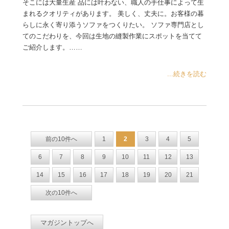
そこには大量生産 品には叶わない、職人の手仕事によって生
まれるクオリティがあります。 美しく、丈夫に。お客様の暮
らしに永く寄り添うソファをつくりたい。 ソファ専門店とし
てのこだわりを、今回は生地の縫製作業にスポットを当てて
ご紹介します。……
...続きを読む
前の10件へ
1
2
3
4
5
6
7
8
9
10
11
12
13
14
15
16
17
18
19
20
21
次の10件へ
マガジントップへ