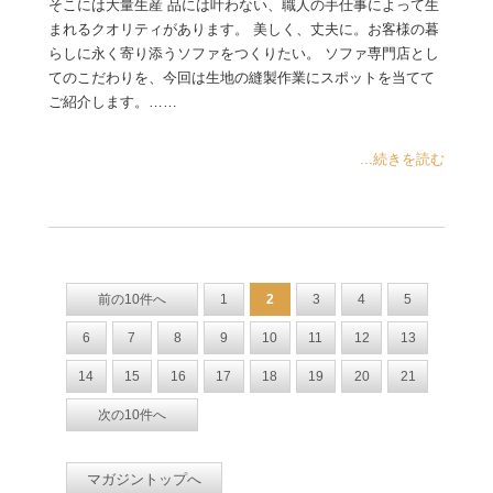
そこには大量生産 品には叶わない、職人の手仕事によって生
まれるクオリティがあります。 美しく、丈夫に。お客様の暮
らしに永く寄り添うソファをつくりたい。 ソファ専門店とし
てのこだわりを、今回は生地の縫製作業にスポットを当てて
ご紹介します。……
...続きを読む
前の10件へ
1
2
3
4
5
6
7
8
9
10
11
12
13
14
15
16
17
18
19
20
21
次の10件へ
マガジントップへ