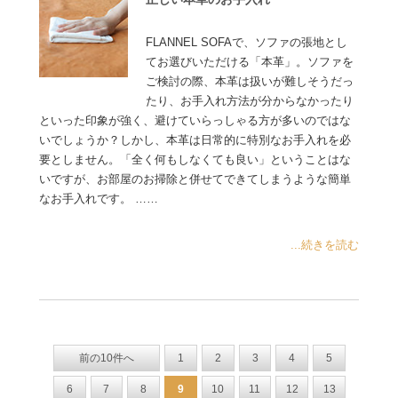
FLANNEL SOFAで、ソファの張地とし
てお選びいただける「本革」。ソファを
ご検討の際、本革は扱いが難しそうだっ
たり、お手入れ方法が分からなかったり
といった印象が強く、避けていらっしゃる方が多いのではな
いでしょうか？しかし、本革は日常的に特別なお手入れを必
要としません。「全く何もしなくても良い」ということはな
いですが、お部屋のお掃除と併せてできてしまうような簡単
なお手入れです。 ……
...続きを読む
前の10件へ
1
2
3
4
5
6
7
8
9
10
11
12
13