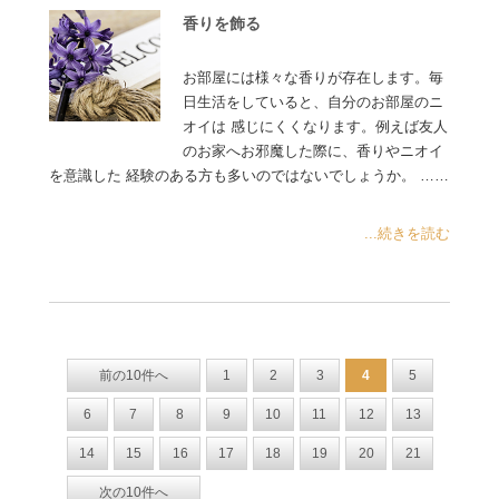
香りを飾る
お部屋には様々な香りが存在します。毎
日生活をしていると、自分のお部屋のニ
オイは 感じにくくなります。例えば友人
のお家へお邪魔した際に、香りやニオイ
を意識した 経験のある方も多いのではないでしょうか。 ……
...続きを読む
前の10件へ
1
2
3
4
5
6
7
8
9
10
11
12
13
14
15
16
17
18
19
20
21
次の10件へ