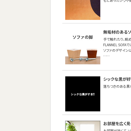
もとあったシワや
無垢材のあるソ
手で触れたり、眺
FLANNEL S
ソファのデザイン
……
シックな黒が好
落ちつきのある黒
お部屋を広く
お部屋が狭くて、