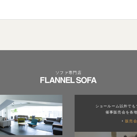
ソファ専門店
ショールーム以外でも
催事販売会を各
販売