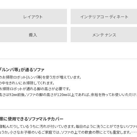
レイアウト
インテリアコーディネート
搬入
メンテナンス
「ルンバ等」が通るソファ
のお掃除ロボット(ルンバ等)を使う方が増えています。
の中をきれいにお掃除してくれます。
もお掃除ロボットが通れる脚の高さが必要です。
高さは92㎜前後。ソファの脚の高さが120㎜以上であれば、余裕を持ってお使いいただけま
策に使用できるソファマルチカバー
、寝転んだりしているうちに汚れが付いていきます。毎日のように洗うことができないソファ
ょうか。小さなお子様のいるご家庭では、ソファの上での飲食の際にとても重宝します。…