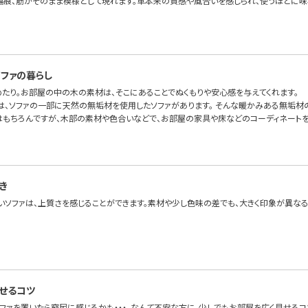
傷痕、筋がそのまま模様として現れます。革本来の質感や風合いを感じられ、使うほどに味
ファの暮らし
めたり。お部屋の中の木の素材は、そこにあることでぬくもりや安心感を与えてくれます。
OFAでは、ソファの一部に天然の無垢材を使用したソファがあります。 そんな暖かみある無垢
はもちろんですが、木部の素材や色合いなどで、お部屋の家具や床などのコーディネートを
き
いソファは、上質さを感じることができます。素材や少し色味の差でも、大きく印象が異なる
見せるコツ
ソファを置いたら窮屈に感じるかも・・・。なんて不安な方に、少しでもお部屋を広く見せるコ