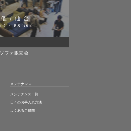
開催/仙台
ri) ・ 9.6(sun)
ソファ販売会
メンテナンス
メンテナンス一覧
日々のお手入れ方法
よくあるご質問