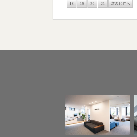
18
19
20
21
次の10件へ