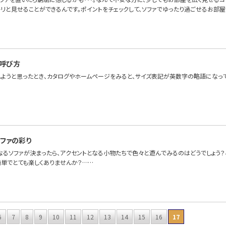
リと見せることができるんです。ポイントをチェックして、ソファでゆったり過ごせるお部屋
呼び方
しようと思ったとき、カタログやホームページをみると、サイズ表記が英数字の略語になっ
ファの彩り
なるソファが決まったら、アクセントとなる小物たちで色々と遊んでみるのはどうでしょう
簡単でとても楽しくありませんか？……
6
7
8
9
10
11
12
13
14
15
16
17