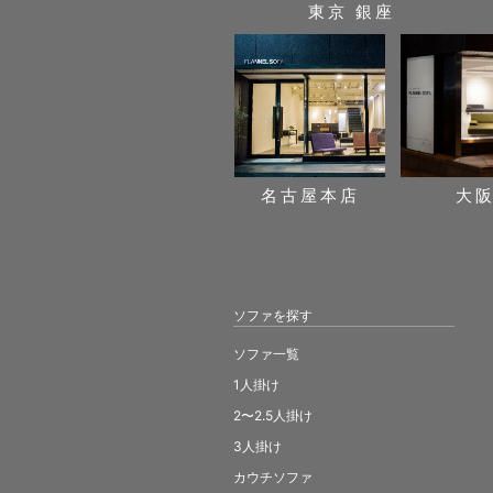
東京 銀座
名古屋本店
大
ソファを探す
ソファ一覧
1人掛け
2〜2.5人掛け
3人掛け
カウチソファ