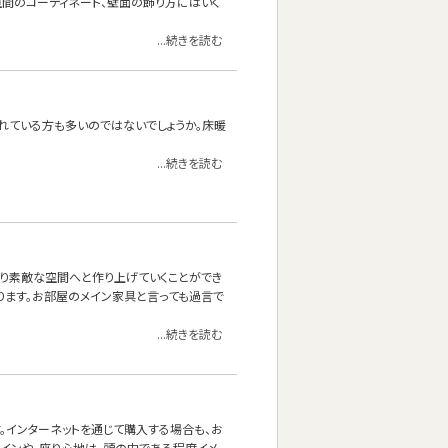
空間のコーディネート、壁面の飾り方にはいく
...続きを読む
れている方も多いのではないでしょうか。床暖
...続きを読む
より素敵な空間へと作り上げていくことができ
あります。お部屋のメイン家具と言っても過言で
...続きを読む
。インターネットを通じて購入する場合も、お
ザインや、座り心地は、頭の中である程度イメ