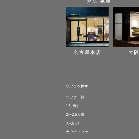
東京 銀座
名古屋本店
大
ソファを探す
ソファ一覧
1人掛け
2〜2.5人掛け
3人掛け
カウチソファ