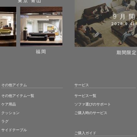
東京 青山
9月
2026.9.4(f
阪
福岡
期間限定
その他アイテム
サービス
その他アイテム一覧
サービス一覧
ケア用品
ソファ選びのサポート
クッション
ご購入時のサービス
ラグ
サイドテーブル
ご購入ガイド