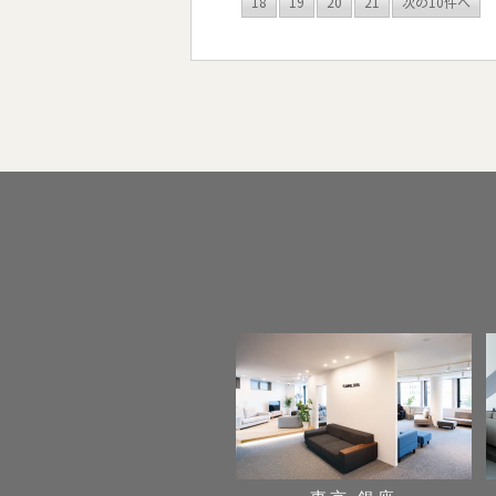
18
19
20
21
次の10件へ