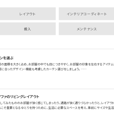
レイアウト
インテリアコーディネート
搬入
メンテナンス
ンを選ぶ
屋の面積を大きく占め、お部屋の中でも目につきやすく、お部屋の印象を左右するアイテム
屋に合ったデザイン・機能も考慮したカーテン選びをしましょう。 ……
ソファのリビングレイアウト
してみたもののお部屋が狭く感じてしまったり、通路が狭く通りづらかったりと、レイアウ
らこそ重要となるゆとりを持つために、生活に必要なスペースを考え、事前にサイズや生活