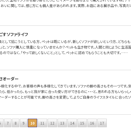
においに関しては、感じ方にも個人差があらわれます。実際、お店にある展示品や、写真だ
ごすソファライフ
員として招こうとしている方、ペットは既にいるが、新しくソファが欲しいという方、どちらも
。」と、ソファ購入に慎重になっていませんか？ペットも生き物です。人間と同じように生活
るのではなく、「やって欲しくないこと」として、ペットに認めてもらうことも大切です。……
さオーダー
多様化する中で、お客様の声も多様化してきています。ソファの脚の高さもその一つです。
ら、低かったら、もっと我が家に合った使い方ができるのに・・・と、思われる方もいらっしゃるの
オーダーすることが可能です。脚の高さを変更して、よりご自身のライフスタイルに合ったソ
6
7
8
9
10
11
12
13
14
15
16
17