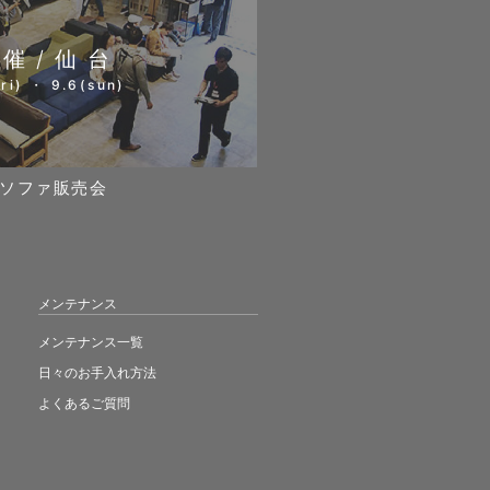
開催/仙台
ri) ・ 9.6(sun)
ソファ販売会
メンテナンス
メンテナンス一覧
日々のお手入れ方法
よくあるご質問