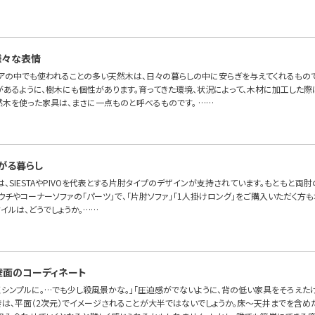
様々な表情
アの中でも使われることの多い天然木は、日々の暮らしの中に安らぎを与えてくれるもの
性があるように、樹木にも個性があります。育ってきた環境、状況によって、木材に加工した
然木を使った家具は、まさに一点ものと呼べるものです。 ……
がる暮らし
OFAでは、SIESTAやPIVOを代表とする片肘タイプのデザインが支持されています。もとも
ウチやコーナーソファの「パーツ」で、「片肘ソファ」「1人掛けロング」をご購入いただく方
イルは、どうでしょうか。……
壁面のコーディネート
くシンプルに。…でも少し殺風景かな。」「圧迫感がでないように、背の低い家具をそろえた
きは、平面（2次元）でイメージされることが大半ではないでしょうか。床～天井までを含め