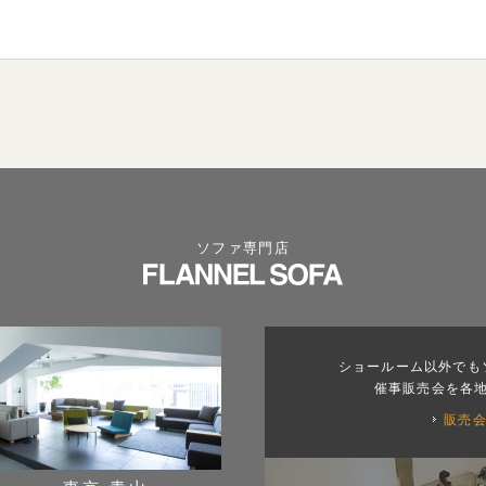
ソファ専門店
ショールーム以外でも
催事販売会を各
販売