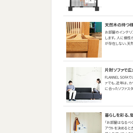
天然木の持つ
お部屋のインテリ
します。 人に個
が存在しない、天
片肘ソファで広
FLANNEL S
ァでも、近年は、カ
に合ったソファスタ
暮らしを彩る、
「お部屋はなるべ
アウトを決めると