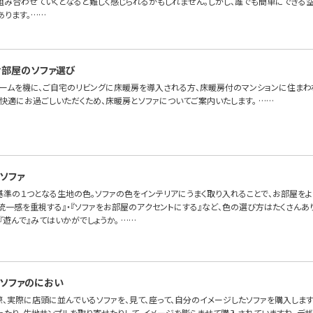
組み合わせていくとなると難しく感じられるかもしれません。しかし、誰でも簡単にできる
あります。……
部屋のソファ選び
ォームを機に、ご自宅のリビングに床暖房を導入される方、床暖房付のマンションに住まわ
快適にお過ごしいただくため、床暖房とソファについてご案内いたします。 ……
ソファ
基準の１つとなる生地の色。ソファの色をインテリアにうまく取り入れることで、お部屋を
の統一感を重視する』・『ソファをお部屋のアクセントにする』など、色の選び方はたくさん
『遊んで』みてはいかがでしょうか。 ……
ソファのにおい
際、実際に店頭に並んでいるソファを、見て、座って、自分のイメージしたソファを購入します
ったり、生地サンプルを取り寄せたりして、イメージを膨らませて購入されていますね。デ