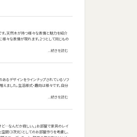
です。天然木が持つ様々な表情と魅力を紹介
際に様々な表情が現れます。2つとして同じもの
...続きを読む
と両肘のあるデザインをラインナップされているソフ
も増えました。生活様式・趣向は様々です。自分
...続きを読む
けど…なんだか寂しい。」お部屋で家具のレイ
た空間（3次元）としてのお部屋作りを考慮し、