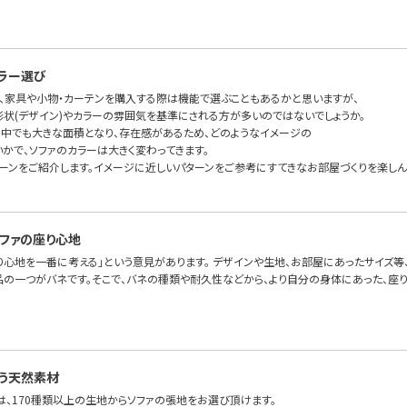
ラー選び
、家具や小物・カーテンを購入する際は機能で選ぶこともあるかと思いますが、
形状(デザイン)やカラーの雰囲気を基準にされる方が多いのではないでしょうか。
の中でも大きな面積となり、存在感があるため、どのようなイメージの
かで、ソファのカラーは大きく変わってきます。
ターンをご紹介します。イメージに近しいパターンをご参考にすてきなお部屋づくりを楽しん
ファの座り心地
り心地を一番に考える」という意見があります。 デザインや生地、お部屋にあったサイズ等
品の一つがバネです。そこで、バネの種類や耐久性などから、より自分の身体にあった、座り心
う天然素材
FAでは、170種類以上の生地からソファの張地をお選び頂けます。