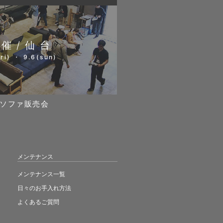
開催/仙台
ri) ・ 9.6(sun)
ソファ販売会
メンテナンス
メンテナンス一覧
日々のお手入れ方法
よくあるご質問