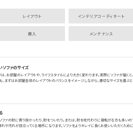
レイアウト
インテリアコーディネート
搬入
メンテナンス
いソファのサイズ
は、お部屋のレイアウトや、ライフスタイルにより大きく変わります。実際にソファが届くと、「
も、まずはお部屋全体のレイアウトのバランスをイメージしながら、適切なサイズを選ぶと
る
、ソファの肘に寄り掛かったり、肘をついたり。または、肘を枕代わりに寝転がる方も多いの
擦れや汚れが目立ってくる場所になります。ソファをよりキレイに長くお使いいただくため