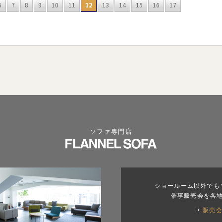
6
7
8
9
10
11
12
13
14
15
16
17
ソファ専門店
ショールーム以外でも
催事販売会を各
販売