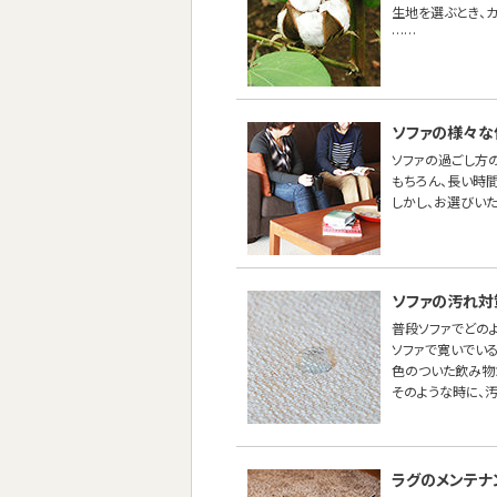
生地を選ぶとき、
……
ソファの様々な
ソファの過ごし方
もちろん、長い時間
しかし、お選びい
ソファの汚れ対
普段ソファでどの
ソファで寛いでい
色のついた飲み物
そのような時に、
ラグのメンテナ