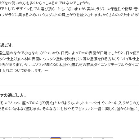
ラグをお使いの方も多くいらっしゃるのではないでしょうか。
リアとして、デザイン性でお選び頂くこともございますが、実は、ラグには保温性や衝撃・音
コリがラグに集まるため、ハウスダストの舞上がりを減少させます。たくさんのメリットが
過ごす。
常生活のなかで小さなキズがついたり、日光によって木の表面が日焼けしたりと、日々使う
レタン仕上げ」(木材の表面にウレタン塗料を吹き付け、薄い塗膜を作る方法)や「オイル仕
方法があります。今回はソファBRICKの木肘や、無垢材の家具ダイニングテーブルやダイ
手入れについて紹介します。……
ァの過ごし方。
冬は「ソファに座ってのんびり寛ぐ」というよりも、ホットカーペットやこたつに入りがちの
あるのに勿体なく感じます。 そんな方にも秋や冬でもソファと一緒に楽しく、温かくお過ご