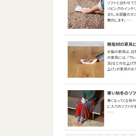
ソファと合わせて
リビングのインテ
また、お部屋のホ
案内します。……
無垢材の家具と
木製の家具は、日
の家具には、「ウ
法)などの仕上げ
上げ」の家具のお
寒い秋冬のソフ
寒くなってくる秋や
に入りのソファが
……