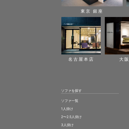
東京 銀座
名古屋本店
大
ソファを探す
ソファ一覧
1人掛け
2〜2.5人掛け
3人掛け