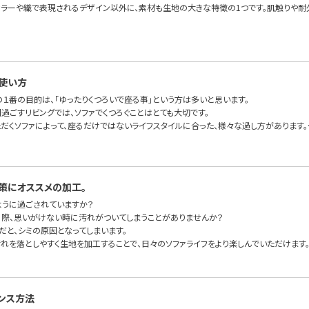
カラーや織で表現されるデザイン以外に、素材も生地の大きな特徴の1つです。肌触りや耐
使い方
の１番の目的は、「ゆったりくつろいで座る事」という方は多いと思います。
過ごすリビングでは、ソファでくつろぐことはとても大切です。
ただくソファによって、座るだけではないライフスタイルに合った、様々な過し方があります。
策にオススメの加工。
ように過ごされていますか？
る際、思いがけない時に汚れがついてしまうことがありませんか？
だと、シミの原因となってしまいます。
汚れを落としやすく生地を加工することで、日々のソファライフをより楽しんでいただけます
ンス方法