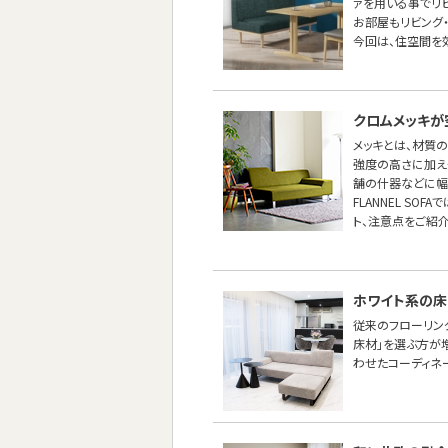
ァを用いる事でリ
お部屋もリビング
今回は、住空間を効
クロムメッキが
メッキとは、材質
強度の高さに加え
舗の什器などに幅
FLANNEL S
ト、注意点をご紹介
ホワイト系の床
従来のフローリン
床材」を選ぶ方が
わせたコーディネ