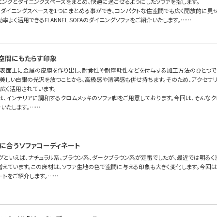
ビングとダイニングスペースをまとめ、快適に過ごせるようにしたソファを指します。
・ダイニングスペースを1つにまとめる事ができ、コンパクトな住空間でも広く開放的に見
率よく活用できるFLANNEL SOFAのダイニングソファをご紹介いたします。……
空間にもたらす印象
の表面上に金属の皮膜を作り出し、耐食性や耐摩耗性などを付与する加工方法のひとつで
美しい白銀の光沢を放つことから、高級感や清潔感も併せ持ちます。そのため、アクセサリ
広く活用されています。
OFAでは、インテリアに調和するクロムメッキのソファ脚をご用意しております。今回は、そん
いたします。……
に合うソファコーディネート
グといえば、ナチュラル系、ブラウン系、ダークブラウン系が定番でしたが、最近では明るく
増えています。この床材は、ソファ生地の色で空間に与える印象も大きく変化します。今回
ートをご紹介します。……