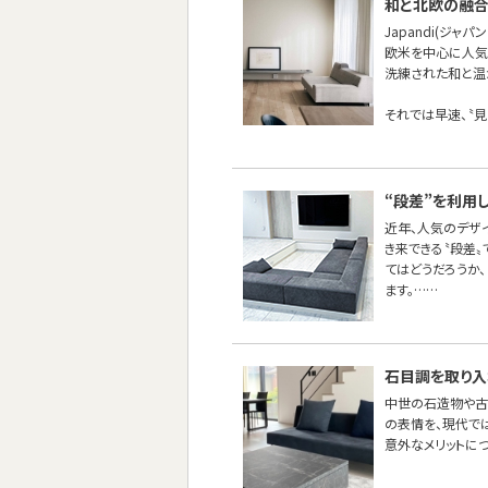
和と北欧の融合ス
Japandi(ジャパ
欧米を中心に人気
洗練された和と温か
それでは早速、〝見
“段差”を利用
近年、人気のデザ
き来できる〝段差
てはどうだろうか
ます。……
石目調を取り入
中世の石造物や古
の表情を、現代で
意外なメリットに