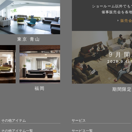
ショールーム以外でも
催事販売会を各
販売
東京 青山
9月
2026.9.4(f
阪
福岡
期間限定
その他アイテム
サービス
その他アイテム一覧
サービス一覧