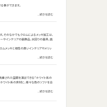
せる事ができます。
...続きを読む
す。そのなかでもクロムによるメッキ加工は、
ーやインテリアの装飾品、水回りの器具、店
なクロムメッキと相性の良いインテリアやメリッ
...続きを読む
洗練された空間を演出できる「ホワイト系の
はホワイト系の床材に、様々な色のソファを合
...続きを読む