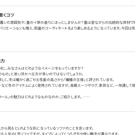
置くコツ
ち着いた雰囲気や、畳のイ草の香りにほっとしませんか？畳は昔ながらの伝統的な床材で
バリエーションも増え、和室のコーディネートをより楽しめるようになっています。今回は和
魅力
素材に、みなさんはどのようなイメージをもっていますか？
冬のもの」と思い浮かべる方が多いのではないでしょうか。
涼しく、冬は暖かく過ごせる性能の高さから「繊維の王様」と評されています。
ーなど冬のアイテムによく使用されていますが、高級スーツやラグ、家具など、一年通して
ウール」の魅力はどのようなものなのか、ご紹介します。 ……
上から見るとLのような形になっているソファのことを言います。
きる人気のL字ソファですが、タイプによってくつろぎ方や使い勝手が異なります。