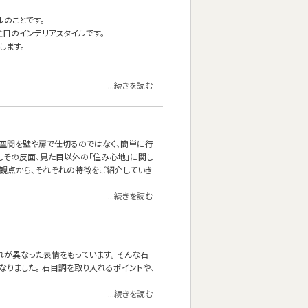
イルのことです。
目のインテリアスタイルです。
します。
...続きを読む
の空間を壁や扉で仕切るのではなく、簡単に行
しその反面、見た目以外の「住み心地」に関し
の観点から、それぞれの特徴をご紹介していき
...続きを読む
れが異なった表情をもっています。 そんな石
なりました。 石目調を取り入れるポイントや、
...続きを読む