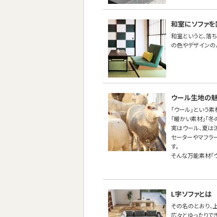
和室にソファを
和室というと、落
の色やデザインの
ウール生地の
「ウール」という
「暖かい素材」「
実はウール、夏は
セーターやマフラ
す。
そんな万能素材「
L字ソファとは
その名のとおり、
広々とゆったりで