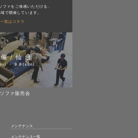
ソファをご体感いただける、
地域で開催しています。
会一覧はコチラ
開催/仙台
ri) ・ 9.6(sun)
ソファ販売会
メンテナンス
メンテナンス一覧