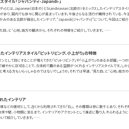
タイル「ジャパンディ-Japandi-」
ンディ)とは、Japanese（日本の）とScandinavian（北欧の）をミックスしたインテリアスタ
があり、国内でも徐々に関心が高まっています。今後さらなる流行が期待されている、今注
みのある北欧が融合したインテリア、“Japandi(ジャパンディ)”について、今回はご紹介
た目〟と〝心地〟両方の観点から、それぞれの特徴をご紹介していきます。 ……
したインテリアスタイル「ピットリビング、小上がり」の特徴
インとして目にすることが増えてきた「ピットリビング」や「小上がり」のあるお部屋。一つ
〟で緩やかに区切ることで、立体的で趣のある空間がつくれるインテリアスタイルです。しか
、と考える方もいらっしゃるのではないでしょうか。それでは早速、〝見た目〟と〝心地〟両方
れたインテリア
墳などの建材として、古くから利用されてきた「石」。 その種類は世に数千とあり、それぞ
は床や壁、小物類に至るまで、インテリアのアクセントとして身近に取り入 れられるように
ついて紹介していきます。……