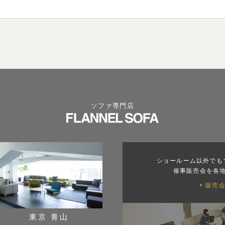
ソファ専門店
ショールーム以外でも
催事販売会を各
販売
東京 青山