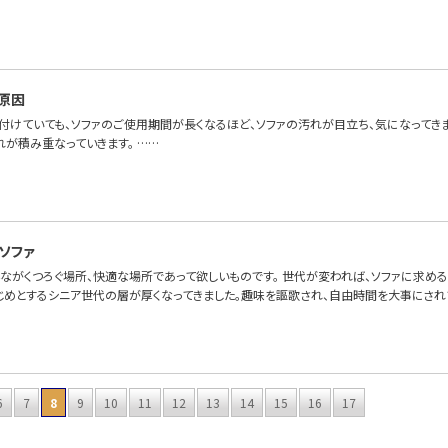
原因
付けていても、ソファのご使用期間が長くなるほど、ソファの汚れが目立ち、気になってき
れが積み重なっていきます。 ……
ソファ
んながくつろぐ場所、快適な場所であって欲しいものです。 世代が変われば、ソファに求め
じめとするシニア世代の層が厚くなってきました。趣味を謳歌され、自由時間を大事にされ
6
7
8
9
10
11
12
13
14
15
16
17