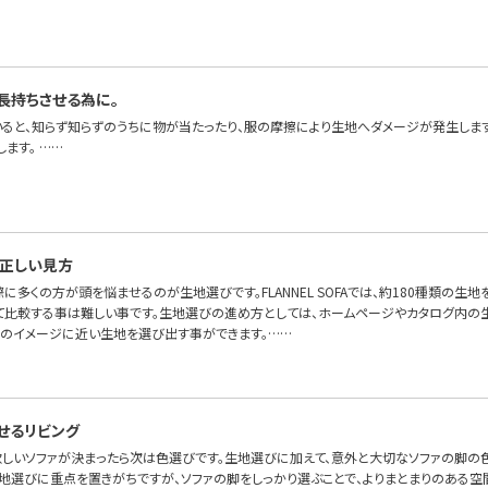
長持ちさせる為に。
いると、知らず知らずのうちに物が当たったり、服の摩擦により生地へダメージが発生しま
ます。 ……
正しい見方
に多くの方が頭を悩ませるのが生地選びです。FLANNEL SOFAでは、約180種類の生地
て比較する事は難しい事です。生地選びの進め方としては、ホームページやカタログ内の
身のイメージに近い生地を選び出す事ができます。……
せるリビング
 欲しいソファが決まったら次は色選びです。生地選びに加えて、意外と大切なソファの脚の
生地選びに重点を置きがちですが、ソファの脚をしっかり選ぶことで、よりまとまりのある空間