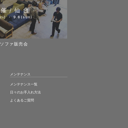
開催/仙台
ri) ・ 9.6(sun)
ソファ販売会
メンテナンス
メンテナンス一覧
日々のお手入れ方法
よくあるご質問