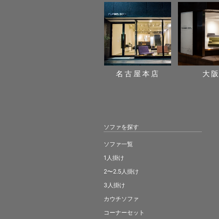
名古屋本店
大
ソファを探す
ソファ一覧
1人掛け
2〜2.5人掛け
3人掛け
カウチソファ
コーナーセット