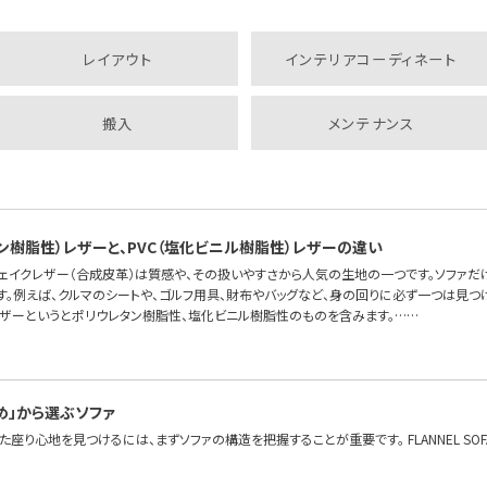
レイアウト
インテリアコーディネート
搬入
メンテナンス
タン樹脂性）レザーと、PVC（塩化ビニル樹脂性）レザーの違い
フェイクレザー（合成皮革）は質感や、その扱いやすさから人気の生地の一つです。ソファだ
す。例えば、クルマのシートや、ゴルフ用具、財布やバッグなど、身の回りに必ず一つは見つ
レザーというとポリウレタン樹脂性、塩化ビニル樹脂性のものを含みます。……
め」から選ぶソファ
座り心地を見つけるには、まずソファの構造を把握することが重要です。 FLANNEL S