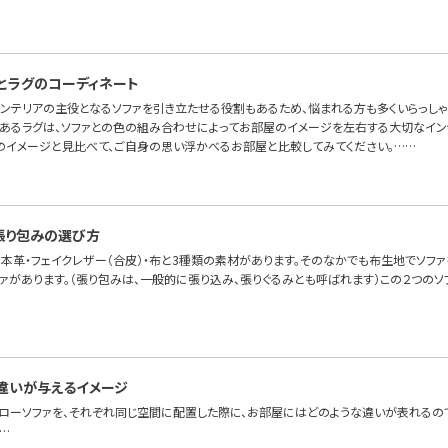
とラグのコーディネート
インテリアの主役となるソファを引き立たせる役割もあるため、悩まれる方も多くいらっしゃ
あるラグは、ソファとの色の組み合わせによってお部屋のイメージを左右する大切なイン
のイメージと見比べて、ご自身の思い浮かべるお部屋と比較してみてください。……
張り包みの選び方
本革・フェイクレザー（合皮）・布と3種類の素材があります。そのなかでも布生地でソファを
ファがあります。（張り包みは、一般的に張り込み、張りぐるみとも呼ばれます）この２つの
違いが与えるイメージ
とローソファを、それぞれ同じ空間に配置した際に、お部屋にはどのような違いが表れるので
…