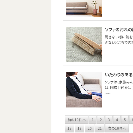
ソファの汚れの
汚さない様に気を
えないところで汚
いたわりのある
ソファは、家族み
は、団塊世代をは
……
前の10件へ
1
2
3
4
5
18
19
20
21
次の10件へ