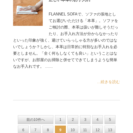
FLANNEL SOFAで、ソファの張地とし
てお選びいただける「本革」。ソファを
ご検討の際、本革は扱いが難しそうだっ
たり、お手入れ方法が分からなかったり
といった印象が強く、避けていらっしゃる方が多いのではな
いでしょうか？しかし、本革は日常的に特別なお手入れを必
要としません。「全く何もしなくても良い」ということはな
いですが、お部屋のお掃除と併せてできてしまうような簡単
なお手入れです。 ……
...続きを読む
前の10件へ
1
2
3
4
5
6
7
8
9
10
11
12
13