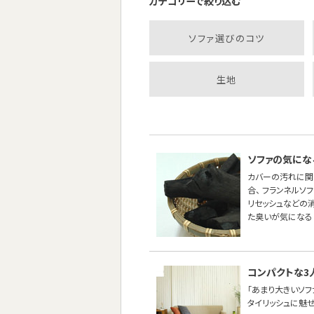
カテゴリーで絞り込む
ソファ選びのコツ
生地
ソファの気にな
カバーの汚れに関
合、 フランネル
リセッシュなどの
た臭いが気になる
コンパクトな3
「あまり大きいソ
タイリッシュに魅せた