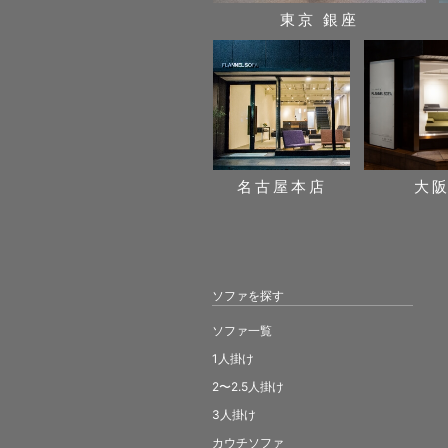
東京 銀座
名古屋本店
大
ソファを探す
ソファ一覧
1人掛け
2〜2.5人掛け
3人掛け
カウチソファ