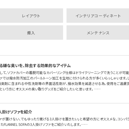
レイアウト
インテリアコーディネート
搬入
メンテナンス
る嫌な臭いを、除去する効果的なアイテム
して、ソファカバーの着脱可能なカバーリング仕様はドライクリーニングで洗うことが可
ソファでは撥水防汚加工のパールトーン加工を生地に付けられる方が多くいらっしゃいます。
消臭剤に含まれる中性洗剤等の界面活性剤が、撥水効果を減退させる為、使用をご遠慮頂
という方にオススメの臭い取りグッズをご紹介したいと思います。 ……
人掛けソファを紹介
ファが置けない、でもゆったり寛げる3人掛けを置きたい」と希望の方にオススメな、コンパ
FLANNEL SOFAの3人掛けソファをご紹介いたします。……