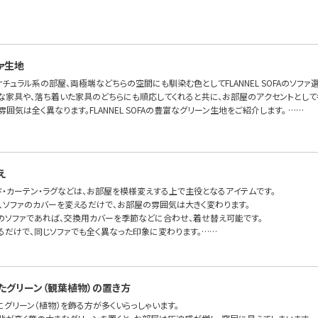
ァ生地
チュラル系の部屋、両極端などちらの空間にも馴染む色としてFLANNEL SOFAのソフ
な家具や、落ち着いた家具のどちらにも順応してくれると共に、お部屋のアクセントとして
雰囲気は全く異なります。FLANNEL SOFAの豊富なグリーン生地をご紹介します。 ……
え
ド・カーテン・ラグなどは、お部屋を模様変えする上で主役となるアイテムです。
で、ソファのカバーを変えるだけで、お部屋の雰囲気は大きく変わります。
のソファであれば、交換用カバーを季節などに合わせ、着せ替え可能です。
るだけで、同じソファでも全く異なった印象に変わります。……
たグリーン（観葉植物）の置き方
グリーン（植物）を飾る方が多くいらっしゃいます。