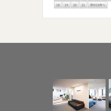
18
19
20
21
次の10件へ