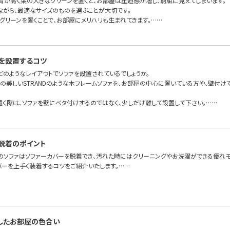
背が高く葉の大きなグリーンを置くと、お部屋は圧迫感が増し、窮屈に見えてしまいます。
ながら、最適なサイズのものを選ぶことが大切です。
グリーンを置くことで、お部屋にメリハリも生まれてきます。……
を設置するコツ
どのようなレイアウトでソファを設置されているでしょうか。
面の美しいSTRANDのような木フレームソファを、お部屋の中心に置いている方や、壁付
置く際は、ソファを壁にベタ付けするのではなく、少しだけ離して設置して下さい。……
脱着のポイント
のソファはソファーカバーを脱着でき、汚れた時にはクリーニングやお洗濯ができる優れモ
バーを上手く装着するコツをご紹介いたします。……
したお部屋の色合い