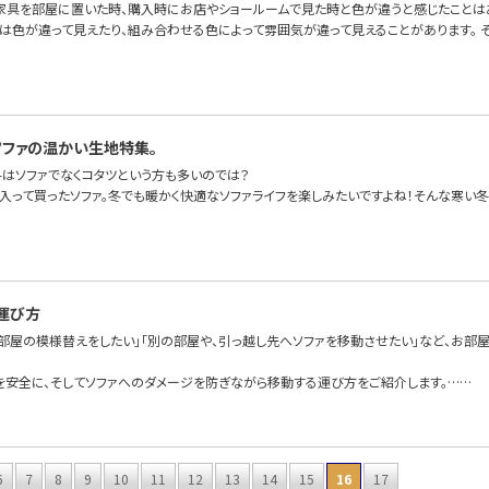
家具を部屋に置いた時、購入時にお店やショールームで見た時と色が違うと感じたことは
は色が違って見えたり、組み合わせる色によって雰囲気が違って見えることがあります。 
ソファの温かい生地特集。
冬はソファでなくコタツという方も多いのでは？
に入って買ったソファ。冬でも暖かく快適なソファライフを楽しみたいですよね！そんな寒い冬
運び方
て部屋の模様替えをしたい」「別の部屋や、引っ越し先へソファを移動させたい」など、お部
を安全に、そしてソファへのダメージを防ぎながら移動する運び方をご紹介します。……
6
7
8
9
10
11
12
13
14
15
16
17