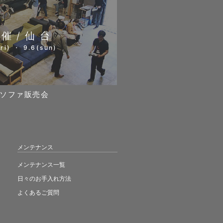
開催/仙台
ri) ・ 9.6(sun)
ソファ販売会
メンテナンス
メンテナンス一覧
日々のお手入れ方法
よくあるご質問