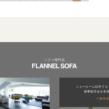
ソファ専門店
ショールーム以外でも
催事販売会を各
販売