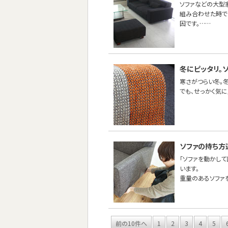
ソファなどの大型
組み合わせた時で
因です。……
冬にピッタリ。
寒さがつらい冬。
でも、せっかく気
ソファの持ち方
「ソファを動かし
います。
重量のあるソファ
前の10件へ
1
2
3
4
5